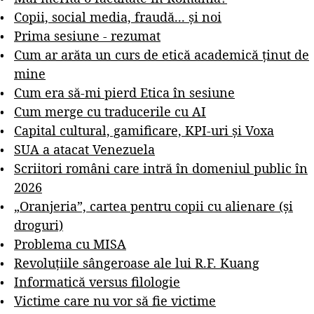
Copii, social media, fraudă... și noi
Prima sesiune - rezumat
Cum ar arăta un curs de etică academică ținut de
mine
Cum era să-mi pierd Etica în sesiune
Cum merge cu traducerile cu AI
Capital cultural, gamificare, KPI-uri și Voxa
SUA a atacat Venezuela
Scriitori români care intră în domeniul public în
2026
„Oranjeria”, cartea pentru copii cu alienare (și
droguri)
Problema cu MISA
Revoluțiile sângeroase ale lui R.F. Kuang
Informatică versus filologie
Victime care nu vor să fie victime