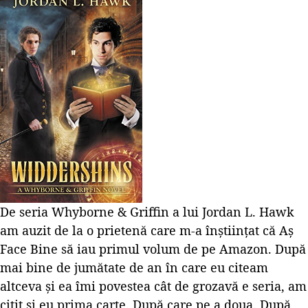
De seria Whyborne & Griffin a lui Jordan L. Hawk
am auzit de la o prietenă care m-a înștiințat că Aș
Face Bine să iau primul volum de pe Amazon. După
mai bine de jumătate de an în care eu citeam
altceva și ea îmi povestea cât de grozavă e seria, am
citit și eu prima carte. După care pe a doua. După