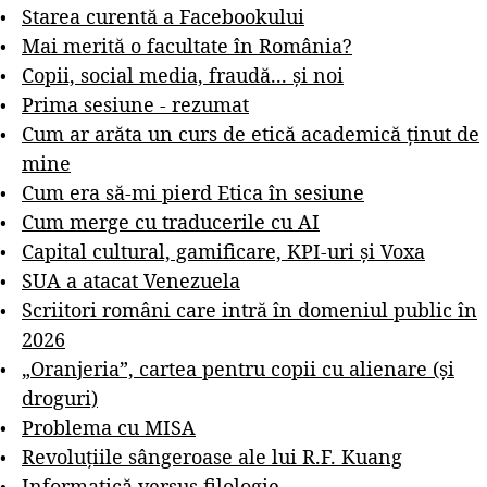
Starea curentă a Facebookului
Mai merită o facultate în România?
Copii, social media, fraudă... și noi
Prima sesiune - rezumat
Cum ar arăta un curs de etică academică ținut de
mine
Cum era să-mi pierd Etica în sesiune
Cum merge cu traducerile cu AI
Capital cultural, gamificare, KPI-uri și Voxa
SUA a atacat Venezuela
Scriitori români care intră în domeniul public în
2026
„Oranjeria”, cartea pentru copii cu alienare (și
droguri)
Problema cu MISA
Revoluțiile sângeroase ale lui R.F. Kuang
Informatică versus filologie