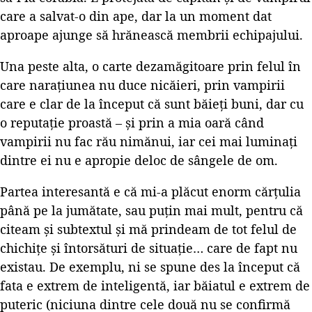
care a salvat-o din ape, dar la un moment dat
aproape ajunge să hrănească membrii echipajului.
Una peste alta, o carte dezamăgitoare prin felul în
care narațiunea nu duce nicăieri, prin vampirii
care e clar de la început că sunt băieți buni, dar cu
o reputație proastă – și prin a mia oară când
vampirii nu fac rău nimănui, iar cei mai luminați
dintre ei nu e apropie deloc de sângele de om.
Partea interesantă e că mi-a plăcut enorm cărțulia
până pe la jumătate, sau puțin mai mult, pentru că
citeam și subtextul și mă prindeam de tot felul de
chichițe și întorsături de situație… care de fapt nu
existau. De exemplu, ni se spune des la început că
fata e extrem de inteligentă, iar băiatul e extrem de
puteric (niciuna dintre cele două nu se confirmă