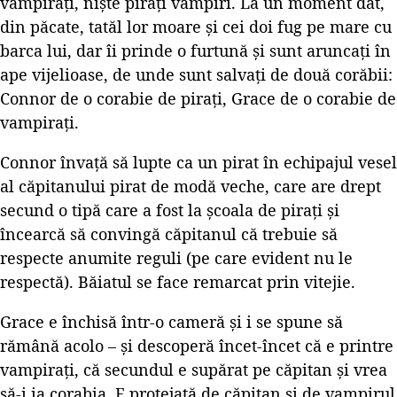
vampirați, niște pirați vampiri. La un moment dat,
din păcate, tatăl lor moare și cei doi fug pe mare cu
barca lui, dar îi prinde o furtună și sunt aruncați în
ape vijelioase, de unde sunt salvați de două corăbii:
Connor de o corabie de pirați, Grace de o corabie de
vampirați.
Connor învață să lupte ca un pirat în echipajul vesel
al căpitanului pirat de modă veche, care are drept
secund o tipă care a fost la școala de pirați și
încearcă să convingă căpitanul că trebuie să
respecte anumite reguli (pe care evident nu le
respectă). Băiatul se face remarcat prin vitejie.
Grace e închisă într-o cameră și i se spune să
rămână acolo – și descoperă încet-încet că e printre
vampirați, că secundul e supărat pe căpitan și vrea
să-i ia corabia. E protejată de căpitan și de vampirul