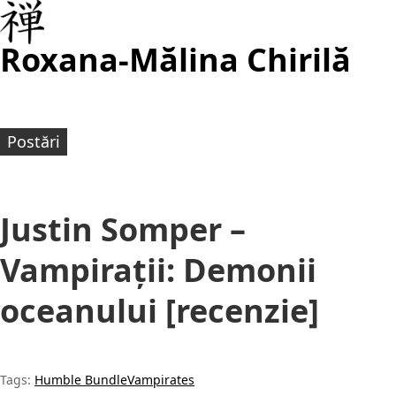
Roxana-Mălina Chirilă
Postări
Justin Somper –
Vampirații: Demonii
oceanului [recenzie]
Tags:
Humble Bundle
Vampirates