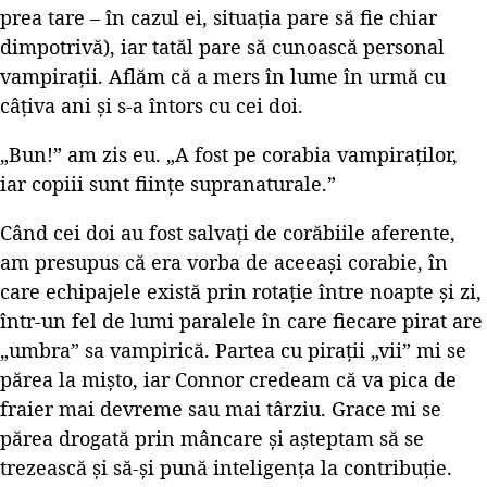
prea tare – în cazul ei, situația pare să fie chiar
dimpotrivă), iar tatăl pare să cunoască personal
vampirații. Aflăm că a mers în lume în urmă cu
câțiva ani și s-a întors cu cei doi.
„Bun!” am zis eu. „A fost pe corabia vampiraților,
iar copiii sunt ființe supranaturale.”
Când cei doi au fost salvați de corăbiile aferente,
am presupus că era vorba de aceeași corabie, în
care echipajele există prin rotație între noapte și zi,
într-un fel de lumi paralele în care fiecare pirat are
„umbra” sa vampirică. Partea cu pirații „vii” mi se
părea la mișto, iar Connor credeam că va pica de
fraier mai devreme sau mai târziu. Grace mi se
părea drogată prin mâncare și așteptam să se
trezească și să-și pună inteligența la contribuție.