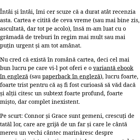
Întâi și întâi, îmi cer scuze că a durat atât recenzia
asta. Cartea e citită de ceva vreme (sau mai bine zis,
ascultată, dar tot pe acolo), însă m-am luat cu o
grămadă de treburi în regim mai mult sau mai
puțin urgent și am tot amânat.
Nu cred că există în română cartea, deci cel mai
bun lucru pe care vi-l pot oferi e o
variantă ebook
în engleză
(sau
paperback în engleză
), lucru foarte,
foarte trist pentru că aș fi fost curioasă să văd dacă
și alții citesc un subtext foarte profund, foarte
mișto, dar complet inexistent.
Pe scurt: Connor și Grace sunt gemeni, crescuți de
tatăl lor, care are grijă de un far și care le cântă
mereu un vechi cântec marinăresc despre