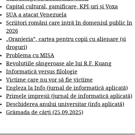
Capital cultural, gamificare, KPI-uri și Voxa
SUA a atacat Venezuela
Scriitori români care intră în domeniul public în
2026
„Oranjeria”, cartea pentru copii cu alienare (și
droguri)
Problema cu MISA
Revoluțiile sângeroase ale lui R.F. Kuang
Informatică versus filologie
Victime care nu vor să fie victime
Engleza la Info (jurnal de informatică aplicată)
Primele impresii (jurnal de informatică aplicată)
Deschiderea anului universitar (info aplicată)
Grămada de cărți (25.09.2025)