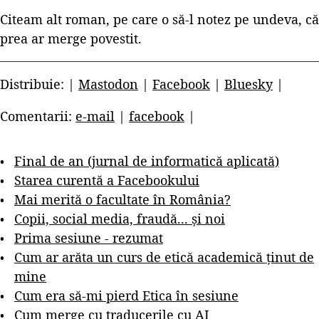
Citeam alt roman, pe care o să-l notez pe undeva, că
prea ar merge povestit.
Distribuie: |
Mastodon
|
Facebook
|
Bluesky
|
Comentarii:
e-mail
|
facebook
|
Final de an (jurnal de informatică aplicată)
Starea curentă a Facebookului
Mai merită o facultate în România?
Copii, social media, fraudă... și noi
Prima sesiune - rezumat
Cum ar arăta un curs de etică academică ținut de
mine
Cum era să-mi pierd Etica în sesiune
Cum merge cu traducerile cu AI