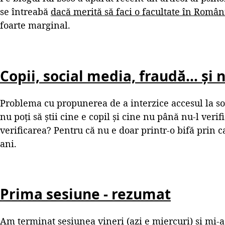
se întreabă
dacă merită să faci o facultate în Român
foarte marginal.
Copii, social media, fraudă... și 
Problema cu propunerea de a interzice accesul la so
nu poți să știi cine e copil și cine nu până nu-l verif
verificarea? Pentru că nu e doar printr-o bifă prin ca
ani.
Prima sesiune - rezumat
Am terminat sesiunea vineri (azi e miercuri) și mi-a 