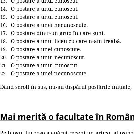
O postare a unui cunoscut.
O postare a unui cunoscut.
O postare a unui cunoscut.
O postare a unei necunoscute.
O postare dintr-un grup în care sunt.
O postare a unui liceu cu care n-am treabă.
O postare a unei cunoscute.
O postare a unui necunoscut.
O postare a unui cunoscut.
O postare a unei necunoscute.
Dând scroll în sus, mi-au dispărut postările inițiale, 
Mai merită o facultate în Român
Pe blogul lui zoso a apărut recent un articol al psih