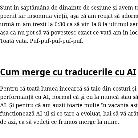
Sunt în săptămâna de dinainte de sesiune și avem t
pocnit iar insomnia vieții, așa că am reușit să ador
urmă m-am trezit la 6:30 ca să vin la 8 la ultimul 
așa că nu pot să vă povestesc exact ce vată am în loc 
Toată vata. Puf-puf-puf-puf-puf.
Cum merge cu traducerile cu AI
Pentru că toată lumea încearcă să taie din costuri ș
performanță cu AI, normal că și eu la muncă stau să
AI. Și pentru că am auzit foarte multe în vacanța as
funcționează AI-ul și ce tare a evoluat, hai să vă ară
de azi, ca să vedeți ce frumos merge la mine.