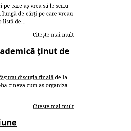
i pe care aș vrea să le scriu
i lungă de cărți pe care vreau
 o listă de…
Citește mai mult
cademică ținut de
ășurat discuția finală
de la
reba cineva cum aș organiza
Citește mai mult
siune