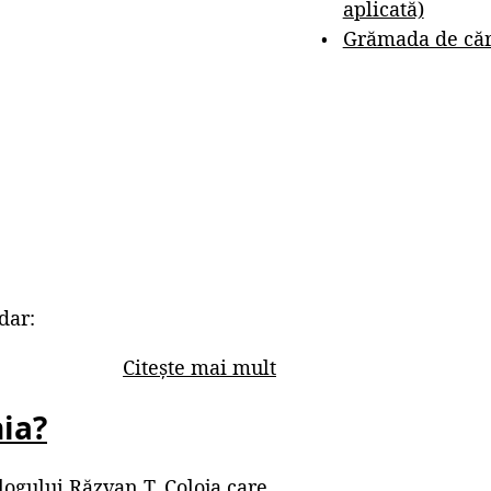
aplicată)
Grămada de cărț
dar:
Citește mai mult
ia?
ologului Răzvan T. Coloja care