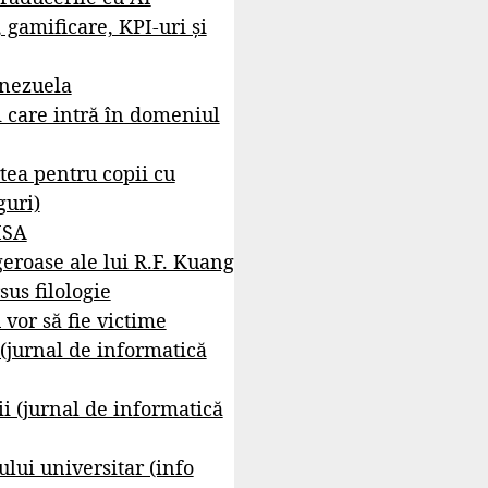
, gamificare, KPI-uri și
enezuela
i care intră în domeniul
tea pentru copii cu
guri)
ISA
geroase ale lui R.F. Kuang
sus filologie
 vor să fie victime
 (jurnal de informatică
i (jurnal de informatică
lui universitar (info