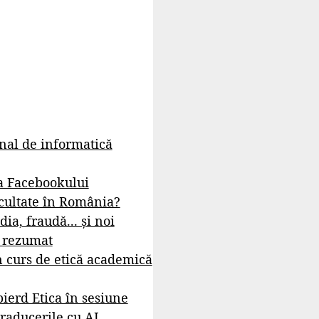
rnal de informatică
a Facebookului
cultate în România?
dia, fraudă... și noi
- rezumat
 curs de etică academică
ierd Etica în sesiune
raducerile cu AI