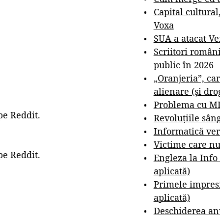
Capital cultural
Voxa
SUA a atacat V
Scriitori român
public în 2026
„Oranjeria”, car
alienare (și dro
Problema cu M
pe Reddit.
Revoluțiile sân
Informatică ver
Victime care nu
pe Reddit.
Engleza la Info
aplicată)
Primele impresi
aplicată)
Deschiderea anu