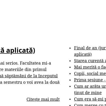
Final de an (ju
ă aplicată)
aplicată)
Starea curentă 
ai serios. Facultatea mi-a
Mai merită o fa
re materiile din primul
Copii, social me
uă săptămâni de la începutul
Prima sesiune 
ea semestru o voi avea la două
Cum ar arăta un
ținut de mine
Cum era să-mi p
Citește mai mult
Cum merge cu t