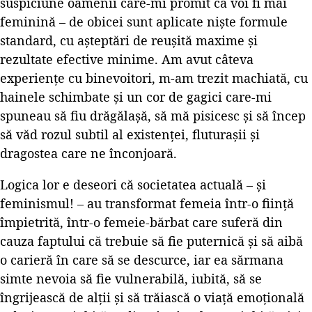
suspiciune oamenii care-mi promit că voi fi mai
feminină – de obicei sunt aplicate niște formule
standard, cu așteptări de reușită maxime și
rezultate efective minime. Am avut câteva
experiențe cu binevoitori, m-am trezit machiată, cu
hainele schimbate și un cor de gagici care-mi
spuneau să fiu drăgălașă, să mă pisicesc și să încep
să văd rozul subtil al existenței, fluturașii și
dragostea care ne înconjoară.
Logica lor e deseori că societatea actuală – și
feminismul! – au transformat femeia într-o ființă
împietrită, într-o femeie-bărbat care suferă din
cauza faptului că trebuie să fie puternică și să aibă
o carieră în care să se descurce, iar ea sărmana
simte nevoia să fie vulnerabilă, iubită, să se
îngrijească de alții și să trăiască o viață emoțională