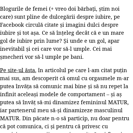
Blogurile de femei (+ vreo doi bărbați, știm noi
care) sunt pline de dulcegării despre iubire, pe
Facebook circulă citate și imagini dulci despre
iubire și tot așa. Ce să înțeleg decât că e un mare
gol de iubire prin lume? Și unde e un gol, apar
inevitabil și cei care vor să-l umple. Cei mai
șmecheri vor să-l umple pe bani.
Pe site-ul ăsta
, în articolul pe care l-am citat puțin
mai sus, am descoperit că omul cu orgasmele m-ar
putea învăța să comunic mai bine și să nu repet la
infinit aceleași modele de comportament – și aș
putea să învăț să-mi dinamizez femininul MATUR,
iar partenerul meu să-și dinamizeze masculinul
MATUR. Din păcate n-o să particip, nu doar pentru
că pot comunica, ci și pentru că privesc cu