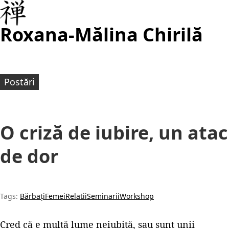
Roxana-Mălina Chirilă
Postări
O criză de iubire, un atac
de dor
Tags:
Bărbați
Femei
Relatii
Seminarii
Workshop
Cred că e multă lume neiubită, sau sunt unii