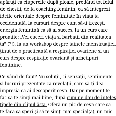
apăruți ca ciupercile după ploaie, predând tot felul
de chestii, de la
coaching feminin, ca să
integrezi
ideile orientale despre feminitate în viața ta
occidentală, la
cursuri despre cum să-ți trezești
energia feminină ca să ai succes
, la un curs care
promite: „
Vei cuceri viața și barbații din realitatea
ta
” (?!), la
un workshop despre tainele menstruației
,
ținut de o practicantă a respirației ovariene și
un
curs despre respirație ovariană și arhetipuri
feminine
.
Ce vând de fapt? Nu soluții, ci senzații, sentimente
și lucruri prezentate ca revelații, care să-ți dea
impresia că ai descoperit ceva. Dar pe moment te
fac să te simți mai bine, după
cum ne dau de înțeles
tipele din clipul ăsta.
Oferă un pic de ceva care să
te facă să speri și să te simți mai special(ă), un mic