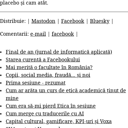
placebo și cam atât.
Distribuie: |
Mastodon
|
Facebook
|
Bluesky
|
Comentarii:
e-mail
|
facebook
|
Final de an (jurnal de informatică aplicată)
Starea curentă a Facebookului
Mai merită o facultate în România?
Copii, social media, fraudă... și noi
Prima sesiune - rezumat
Cum ar arăta un curs de etică academică ținut de
mine
Cum era să-mi pierd Etica în sesiune
Cum merge cu traducerile cu AI
Capital cultural, gamificare, KPI-uri și Voxa