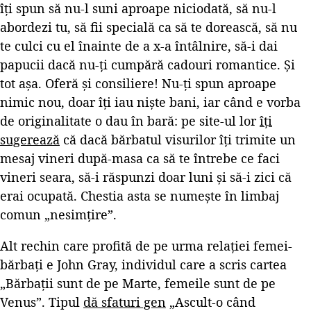
îți spun să nu-l suni aproape niciodată, să nu-l
abordezi tu, să fii specială ca să te dorească, să nu
te culci cu el înainte de a x-a întâlnire, să-i dai
papucii dacă nu-ți cumpără cadouri romantice. Și
tot așa. Oferă și consiliere! Nu-ți spun aproape
nimic nou, doar îți iau niște bani, iar când e vorba
de originalitate o dau în bară: pe site-ul lor
îți
sugerează
că dacă bărbatul visurilor îți trimite un
mesaj vineri după-masa ca să te întrebe ce faci
vineri seara, să-i răspunzi doar luni și să-i zici că
erai ocupată. Chestia asta se numește în limbaj
comun „nesimțire”.
Alt rechin care profită de pe urma relației femei-
bărbați e John Gray, individul care a scris cartea
„Bărbații sunt de pe Marte, femeile sunt de pe
Venus”. Tipul
dă sfaturi gen
„Ascult-o când