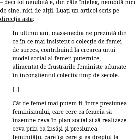
– deci tot neiubită e, din câte înțeleg, neiubită nici
de sine, nici de alții.
Luați un articol scris pe
direcția asta
:
În ultimii ani, mass-media ne prezintă din
ce în ce mai insistent o colecţie de femei
de succes, contribuind la crearea unui
model social al femeii puternice,
alimentat de frustrările feministe adunate
în inconştientul colectiv timp de secole.
[..]
Cât de femei mai putem fi, între presiunea
feminismului, care cere ca femeia să
însemne ceva în plan social si să realizeze
ceva prin ea însăşi şi presiunea
feminităţii, care îşi cere şi ea dreptul la