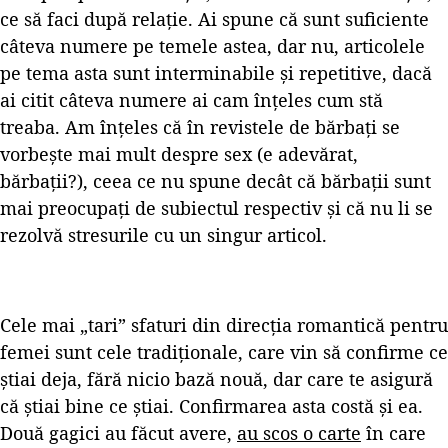
ce să faci după relație. Ai spune că sunt suficiente
câteva numere pe temele astea, dar nu, articolele
pe tema asta sunt interminabile și repetitive, dacă
ai citit câteva numere ai cam înțeles cum stă
treaba. Am înțeles că în revistele de bărbați se
vorbește mai mult despre sex (e adevărat,
bărbații?), ceea ce nu spune decât că bărbații sunt
mai preocupați de subiectul respectiv și că nu li se
rezolvă stresurile cu un singur articol.
Cele mai „tari” sfaturi din direcția romantică pentru
femei sunt cele tradiționale, care vin să confirme ce
știai deja, fără nicio bază nouă, dar care te asigură
că știai bine ce știai. Confirmarea asta costă și ea.
Două gagici au făcut avere,
au scos o carte
în care