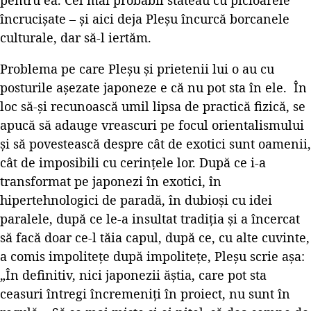
încrucișate – și aici deja Pleșu încurcă borcanele
culturale, dar să-l iertăm.
Problema pe care Pleșu și prietenii lui o au cu
posturile așezate japoneze e că nu pot sta în ele. În
loc să-și recunoască umil lipsa de practică fizică, se
apucă să adauge vreascuri pe focul orientalismului
și să povestească despre cât de exotici sunt oamenii,
cât de imposibili cu cerințele lor. După ce i-a
transformat pe japonezi în exotici, în
hipertehnologici de paradă, în dubioși cu idei
paralele, după ce le-a insultat tradiția și a încercat
să facă doar ce-l tăia capul, după ce, cu alte cuvinte,
a comis impolitețe după impolitețe, Pleșu scrie așa:
„În definitiv, nici japonezii ăştia, care pot sta
ceasuri întregi încremeniţi în proiect, nu sunt în