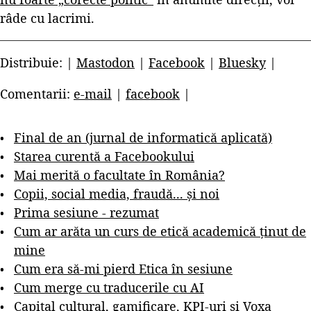
râde cu lacrimi.
Distribuie: |
Mastodon
|
Facebook
|
Bluesky
|
Comentarii:
e-mail
|
facebook
|
Final de an (jurnal de informatică aplicată)
Starea curentă a Facebookului
Mai merită o facultate în România?
Copii, social media, fraudă... și noi
Prima sesiune - rezumat
Cum ar arăta un curs de etică academică ținut de
mine
Cum era să-mi pierd Etica în sesiune
Cum merge cu traducerile cu AI
Capital cultural, gamificare, KPI-uri și Voxa