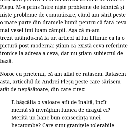
Pleșu. M-a prins între niște probleme de tehnică și
niște probleme de comunicare, când am sărit peste
o mare parte din dramele lumii pentru că fără ceva
mai vesel îmi luam câmpii. Așa că m-am
trezit uitându-mă la
un articol al lui Eftimie
ca la o
pictură post-modernă: știam că există ceva referințe
ironice la adresa a ceva, dar nu știam subiectul de
bază.
Noroc cu prietenii, că am aflat ce ratasem.
Ratasem
asta
, articolul de Andrei Pleșu peste care sărisem
atât de nepăsătoare, din care citez:
E băşcălia o valoare atît de înaltă, încît
merită să învrăjbim lumea de dragul ei?
Merită un banc bun consecinţa unei
hecatombe? Care sunt graniţele tolerabile