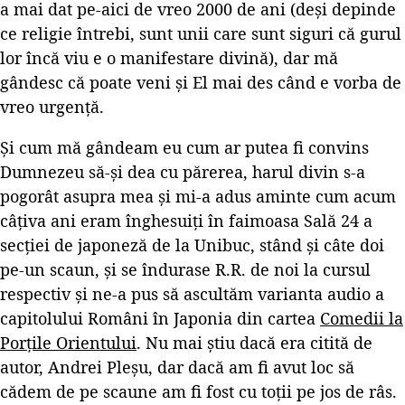
a mai dat pe-aici de vreo 2000 de ani (deși depinde
ce religie întrebi, sunt unii care sunt siguri că gurul
lor încă viu e o manifestare divină), dar mă
gândesc că poate veni și El mai des când e vorba de
vreo urgență.
Și cum mă gândeam eu cum ar putea fi convins
Dumnezeu să-și dea cu părerea, harul divin s-a
pogorât asupra mea și mi-a adus aminte cum acum
câțiva ani eram înghesuiți în faimoasa Sală 24 a
secției de japoneză de la Unibuc, stând și câte doi
pe-un scaun, și se îndurase R.R. de noi la cursul
respectiv și ne-a pus să ascultăm varianta audio a
capitolului Români în Japonia din cartea
Comedii la
Porțile Orientului
. Nu mai știu dacă era citită de
autor, Andrei Pleșu, dar dacă am fi avut loc să
cădem de pe scaune am fi fost cu toții pe jos de râs.