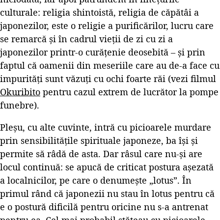
culturale: religia shintoistă, religia de căpătâi a
japonezilor, este o religie a purificărilor, lucru care
se remarcă și în cadrul vieții de zi cu zi a
japonezilor printr-o curățenie deosebită – și prin
faptul că oamenii din meseriile care au de-a face cu
impurități sunt văzuți cu ochi foarte răi (vezi filmul
Okuribito
pentru cazul extrem de lucrător la pompe
funebre).
Pleșu, cu alte cuvinte, intră cu picioarele murdare
prin sensibilitățile spirituale japoneze, ba își și
permite să râdă de asta. Dar râsul care nu-și are
locul continuă: se apucă de criticat postura așezată
a localnicilor, pe care o denumește „lotus”. În
primul rând că japonezii nu stau în lotus pentru că
e o postură dificilă pentru oricine nu s-a antrenat
pentru ea. Cel mai probabil stăteau cu picioarele