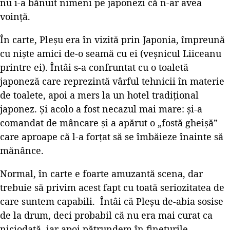
nu i-a bănuit nimeni pe japonezi că n-ar avea
voință.
În carte, Pleșu era în vizită prin Japonia, împreună
cu niște amici de-o seamă cu ei (veșnicul Liiceanu
printre ei). Întâi s-a confruntat cu o toaletă
japoneză care reprezintă vârful tehnicii în materie
de toalete, apoi a mers la un hotel tradițional
japonez. Și acolo a fost necazul mai mare: și-a
comandat de mâncare și a apărut o „fostă gheișă”
care aproape că l-a forțat să se îmbăieze înainte să
mănânce.
Normal, în carte e foarte amuzantă scena, dar
trebuie să privim acest fapt cu toată seriozitatea de
care suntem capabili. Întâi că Pleșu de-abia sosise
de la drum, deci probabil că nu era mai curat ca
niciodată, iar apoi pătrundem în finețurile