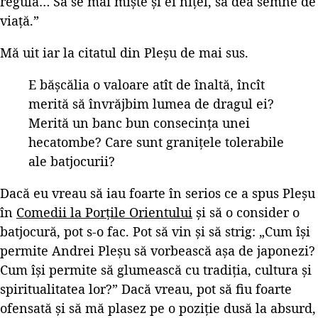
regulă… Să se mai mişte şi ei niţel, să dea semne de
viaţă.”
Mă uit iar la citatul din Pleșu de mai sus.
E băşcălia o valoare atît de înaltă, încît
merită să învrăjbim lumea de dragul ei?
Merită un banc bun consecinţa unei
hecatombe? Care sunt graniţele tolerabile
ale batjocurii?
Dacă eu vreau să iau foarte în serios ce a spus Pleșu
în
Comedii la Porțile Orientului
și să o consider o
batjocură, pot s-o fac. Pot să vin și să strig: „Cum își
permite Andrei Pleșu să vorbească așa de japonezi?
Cum își permite să glumească cu tradiția, cultura și
spiritualitatea lor?” Dacă vreau, pot să fiu foarte
ofensată și să mă plasez pe o poziție dusă la absurd,