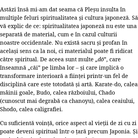
Astăzi însă mi-am dat seama că Pleșu insulta în
multiple feluri spiritualitatea și cultura japoneză. Să
vă explic de ce: spiritualitatea japoneză nu este una
separată de material, cum e în cazul culturii
noastre occidentale. Nu există sacru și profan în
același sens ca la noi, ci materialul poate fi ridicat
către spiritual. De aceea sunt multe
„dō
”, care
înseamnă „căi” pe limba lor – și care implică o
transformare interioară a ființei printr-un fel de
disciplină care este totodată și artă. Karate-do, calea
mâinii goale, Budo, calea războiului, Chado
(cunoscut mai degrabă ca chanoyu), calea ceaiului,
Shodo, calea caligrafiei.
Cu suficientă voință, orice aspect al vieții de zi cu zi
poate deveni spiritual într-o țară precum Japonia. Și