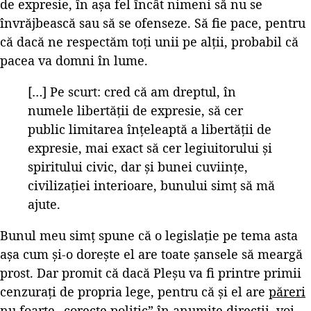
de expresie, în așa fel încât nimeni să nu se
învrăjbească sau să se ofenseze. Să fie pace, pentru
că dacă ne respectăm toți unii pe alții, probabil că
pacea va domni în lume.
[…] Pe scurt: cred că am dreptul, în
numele libertăţii de expresie, să cer
public limitarea înţeleaptă a libertăţii de
expresie, mai exact să cer legiuitorului şi
spiritului civic, dar şi bunei cuviinţe,
civilizaţiei interioare, bunului simţ să mă
ajute.
Bunul meu simț spune că o legislație pe tema asta
așa cum și-o dorește el are toate șansele să meargă
prost. Dar promit că dacă Pleșu va fi printre primii
cenzurați de propria lege, pentru că și el are
păreri
nu foarte „corecte politic”
în anumite direcții, voi