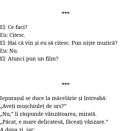
***
El: Ce faci?
Eu: Citesc.
El: Hai că vin și eu să citesc. Pun niște muzică?
Eu: Nu.
El: Atunci pun un film?
***
Iepurașul se duce la măcelărie și întreabă:
„Aveți mușchiuleț de urs?”
„Nu,” îi răspunde vânzătoarea, mirată.
„Păcat, e mare delicatesă, făceați vânzare.”
A doua zi, iar: