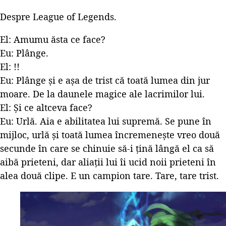
Despre League of Legends.
El: Amumu ăsta ce face?
Eu: Plânge.
El: !!
Eu: Plânge și e așa de trist că toată lumea din jur
moare. De la daunele magice ale lacrimilor lui.
El: Și ce altceva face?
Eu: Urlă. Aia e abilitatea lui supremă. Se pune în
mijloc, urlă și toată lumea încremenește vreo două
secunde în care se chinuie să-i țină lângă el ca să
aibă prieteni, dar aliații lui îi ucid noii prieteni în
alea două clipe. E un campion tare. Tare, tare trist.