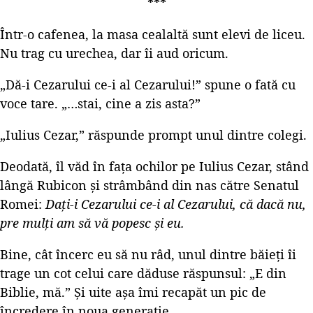
***
Într-o cafenea, la masa cealaltă sunt elevi de liceu.
Nu trag cu urechea, dar îi aud oricum.
„Dă-i Cezarului ce-i al Cezarului!” spune o fată cu
voce tare. „…stai, cine a zis asta?”
„Iulius Cezar,” răspunde prompt unul dintre colegi.
Deodată, îl văd în fața ochilor pe Iulius Cezar, stând
lângă Rubicon și strâmbând din nas către Senatul
Romei:
Dați-i Cezarului ce-i al Cezarului, că dacă nu,
pre mulți am să vă popesc și eu.
Bine, cât încerc eu să nu râd, unul dintre băieți îi
trage un cot celui care dăduse răspunsul: „E din
Biblie, mă.” Și uite așa îmi recapăt un pic de
încredere în noua generație.