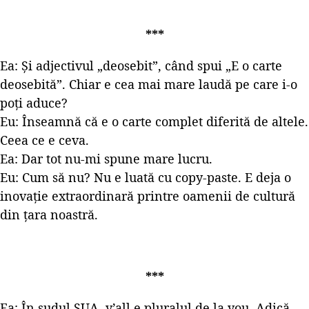
***
Ea: Și adjectivul „deosebit”, când spui „E o carte
deosebită”. Chiar e cea mai mare laudă pe care i-o
poți aduce?
Eu: Înseamnă că e o carte complet diferită de altele.
Ceea ce e ceva.
Ea: Dar tot nu-mi spune mare lucru.
Eu: Cum să nu? Nu e luată cu copy-paste. E deja o
inovație extraordinară printre oamenii de cultură
din țara noastră.
***
Ea: În sudul SUA, y’all e pluralul de la you. Adică,