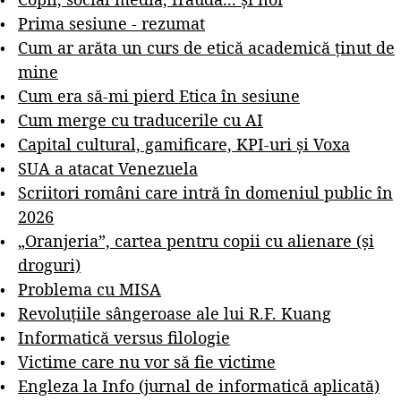
Prima sesiune - rezumat
Cum ar arăta un curs de etică academică ținut de
mine
Cum era să-mi pierd Etica în sesiune
Cum merge cu traducerile cu AI
Capital cultural, gamificare, KPI-uri și Voxa
SUA a atacat Venezuela
Scriitori români care intră în domeniul public în
2026
„Oranjeria”, cartea pentru copii cu alienare (și
droguri)
Problema cu MISA
Revoluțiile sângeroase ale lui R.F. Kuang
Informatică versus filologie
Victime care nu vor să fie victime
Engleza la Info (jurnal de informatică aplicată)