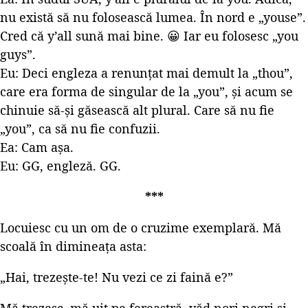
nu există să nu folosească lumea. În nord e „youse”.
Cred că y’all sună mai bine. 😀 Iar eu folosesc „you
guys”.
Eu: Deci engleza a renunțat mai demult la „thou”,
care era forma de singular de la „you”, și acum se
chinuie să-și găsească alt plural. Care să nu fie
„you”, ca să nu fie confuzii.
Ea: Cam așa.
Eu: GG, engleză. GG.
***
Locuiesc cu un om de o cruzime exemplară. Mă
scoală în dimineața asta:
„Hai, trezește-te! Nu vezi ce zi faină e?”
Mă trezesc, mă uit pe fereastră, văd nori negri și