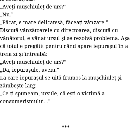
„Aveți mușchiuleț de urs?”
„Nu.”
„Păcat, e mare delicatesă, făceați vânzare.”
Discută vânzătoarele cu directoarea, discută cu
vânătorul, e vânat ursul și se rezolvă problema. Așa
că totul e pregătit pentru când apare iepurașul în a
treia zi și întreabă:
„Aveți mușchiuleț de urs?”
„Da, iepurașule, avem.”
La care iepurașul se uită frumos la mușchiuleț și
zâmbește larg:
„Ce-ți spuneam, ursule, că ești o victimă a
consumerismului...”
***