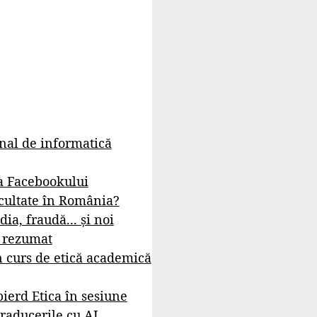
rnal de informatică
a Facebookului
cultate în România?
dia, fraudă... și noi
- rezumat
 curs de etică academică
ierd Etica în sesiune
raducerile cu AI