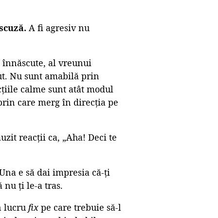
 scuză.
A fi agresiv nu
 înnăscute, al vreunui
ut. Nu sunt amabilă prin
acțiile calme sunt atât modul
 prin care merg în direcția pe
zit reacții ca, „Aha! Deci te
Una e să dai impresia că-ți
 nu ți le-a tras.
n lucru
fix
pe care trebuie să-l