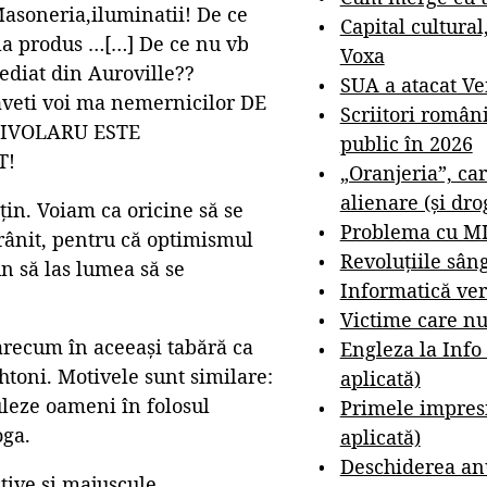
asoneria,iluminatii! De ce
Capital cultural
 la produs …[…] De ce nu vb
Voxa
pediat din Auroville??
SUA a atacat V
 aveti voi ma nemernicilor DE
Scriitori român
?BIVOLARU ESTE
public în 2026
T!
„Oranjeria”, car
alienare (și dro
in. Voiam ca oricine să se
Problema cu M
rânit, pentru că optimismul
Revoluțiile sân
n să las lumea să se
Informatică ver
Victime care nu
oarecum în aceeași tabără ca
Engleza la Info
htoni. Motivele sunt similare:
aplicată)
uleze oameni în folosul
Primele impresi
oga.
aplicată)
Deschiderea anu
tive și majuscule.