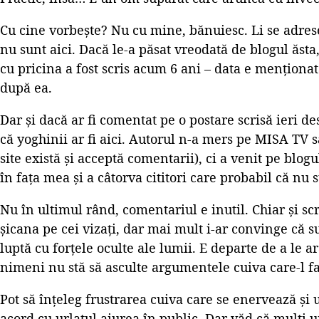
Cu cine vorbește? Nu cu mine, bănuiesc. Li se adres
nu sunt aici. Dacă le-a păsat vreodată de blogul ăsta
cu pricina a fost scris acum 6 ani – data e menționată
după ea.
Dar și dacă ar fi comentat pe o postare scrisă ieri d
că yoghinii ar fi aici. Autorul n-a mers pe MISA TV să
site există și acceptă comentarii), ci a venit pe blog
în fața mea și a câtorva cititori care probabil că nu 
Nu în ultimul rând, comentariul e inutil. Chiar și sc
șicana pe cei vizați, dar mai mult i-ar convinge că su
luptă cu forțele oculte ale lumii. E departe de a le a
nimeni nu stă să asculte argumentele cuiva care-l fa
Pot să înțeleg frustrarea cuiva care se enervează și u
acord cu urlatul aiurea în public. Dar văd că mulți u