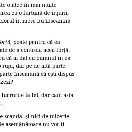
mite o idee în mai multe
rea cu o furtună de injurii,
piciorul în mese nu înseamnă
forță
, poate pentru că ea
tate de a controla acea forță.
tru că ai dat cu pumnul în ea
 rupi, dar pe de altă parte
 parte înseamnă că ești dispus
izezi?
ucrurile la fel, dar cam asta
c.
de scandal și nici de mizerie
tele asemănătoare nu vor fi