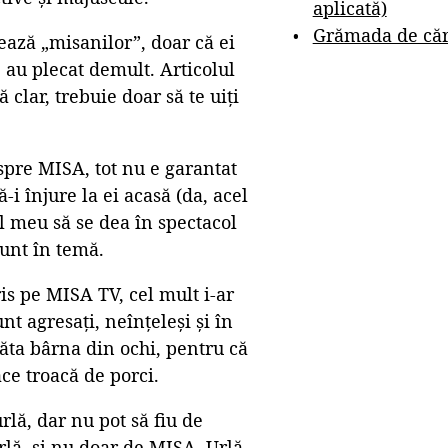
aplicată)
Grămada de cărț
ează „misanilor”, doar că ei
, au plecat demult. Articolul
 clar, trebuie doar să te uiți
espre MISA, tot nu e garantat
-i înjure la ei acasă (da, acel
ul meu să se dea în spectacol
sunt în temă.
ris pe MISA TV, cel mult i-ar
nt agresați, neînțeleși și în
răta bârna din ochi, pentru că
ce troacă de porci.
rlă, dar nu pot să fiu de
rlă, și nu doar de MISA. Urlă