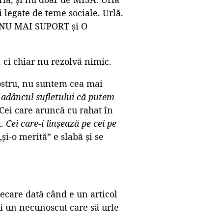
i legate de teme sociale. Urlă.
ă NU MAI SUPORT și O
ci chiar nu rezolvă nimic.
ostru, nu suntem cea mai
n adâncul sufletului că putem
 Cei care aruncă cu rahat în
t.
Cei care-i linșează pe cei pe
„și-o merită” e slabă și se
iecare dată când e un articol
si un necunoscut care să urle