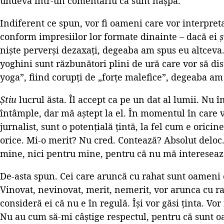
undeva într-un comentariu că sunt nașpa.
Indiferent ce spun, vor fi oameni care vor interpret
conform impresiilor lor formate dinainte – dacă ei
ș
niște perverși dezaxați, degeaba am spus eu altceva
yoghini sunt răzbunători plini de ură care vor să di
yoga”, fiind corupți de „forțe malefice”, degeaba am
Știu
lucrul ăsta. Îl accept ca pe un dat al lumii. Nu î
întâmple, dar mă aștept la el. În momentul în care 
jurnalist, sunt o potențială țintă, la fel cum e orici
orice. Mi-o merit? Nu cred. Contează? Absolut deloc.
mine, nici pentru mine, pentru că nu mă interesează 
De-asta spun. Cei care aruncă cu rahat sunt oameni 
Vinovat, nevinovat, merit, nemerit, vor arunca cu rah
consideră ei că nu e în regulă. Își vor găsi ținta. Vo
Nu au cum să-mi câștige respectul, pentru că sunt o