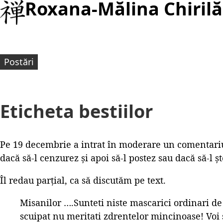
Roxana-Mălina Chirilă
Postări
Eticheta bestiilor
Pe 19 decembrie a intrat în moderare un comentariu
dacă să-l cenzurez și apoi să-l postez sau dacă să-l ș
Îl redau parțial, ca să discutăm pe text.
Misanilor ….Sunteti niste mascarici ordinari de
scuipat nu meritati zdrentelor mincinoase! Voi s