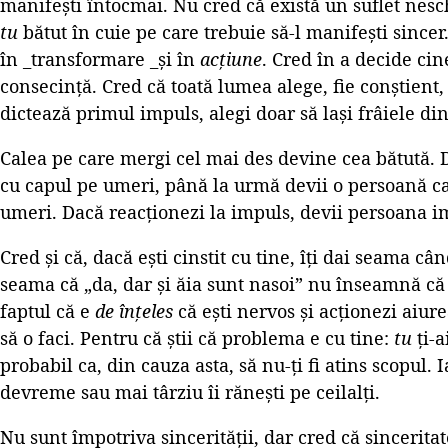
manifești întocmai. Nu cred că există un suflet nes
tu
bătut în cuie pe care trebuie să-l manifești sincer
în _transformare _și în
acțiune
. Cred în a decide cine
consecință. Cred că toată lumea alege, fie conștient, 
dictează primul impuls, alegi doar să lași frâiele d
Calea pe care mergi cel mai des devine cea bătută. D
cu capul pe umeri, până la urmă devii o persoană c
umeri. Dacă reacționezi la impuls, devii persoana i
Cred și că, dacă ești cinstit cu tine, îți dai seama cân
seama că „da, dar și ăia sunt nasoi” nu înseamnă c
faptul că e
de înțeles
că ești nervos și acționezi aiu
să o faci. Pentru că știi că problema e cu tine:
tu
ți-a
probabil ca, din cauza asta, să nu-ți fi atins scopul. 
devreme sau mai târziu îi rănești pe ceilalți.
Nu sunt împotriva sincerității, dar cred că sincerit