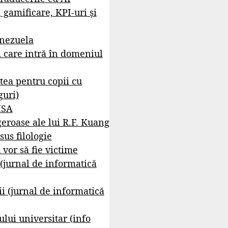
, gamificare, KPI-uri și
enezuela
i care intră în domeniul
tea pentru copii cu
guri)
ISA
geroase ale lui R.F. Kuang
sus filologie
 vor să fie victime
 (jurnal de informatică
i (jurnal de informatică
lui universitar (info