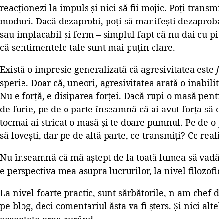
reacționezi la impuls și nici să fii mojic. Poți trans
moduri. Dacă dezaprobi, poți să manifești dezaproba
sau implacabil și ferm – simplul fapt că nu dai cu 
că sentimentele tale sunt mai puțin clare.
Există o impresie generalizată că agresivitatea este
sperie. Doar că, uneori, agresivitatea arată o inabili
Nu e forță, e disiparea forței. Dacă rupi o masă pen
de furie, pe de o parte înseamnă că ai avut forța să o
tocmai ai stricat o masă și te doare pumnul. Pe de o
să lovești, dar pe de altă parte, ce transmiți? Ce real
Nu înseamnă că mă aștept de la toată lumea să vadă l
e perspectiva mea asupra lucrurilor, la nivel filozofi
La nivel foarte practic, sunt sărbătorile, n-am chef 
pe blog, deci comentariul ăsta va fi șters. Și nici al
acceptate prea curând.