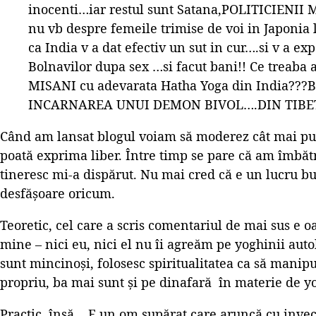
inocenti…iar restul sunt Satana,POLITICIENII M
nu vb despre femeile trimise de voi in Japonia
ca India v a dat efectiv un sut in cur….si v a ex
Bolnavilor dupa sex …si facut bani!! Ce treaba
MISANI cu adevarata Hatha Yoga din India??
INCARNAREA UNUI DEMON BIVOL….DIN TIBE
Când am lansat blogul voiam să moderez cât mai puț
poată exprima liber. Între timp se pare că am îmbăt
tineresc mi-a dispărut. Nu mai cred că e un lucru bu
desfășoare oricum.
Teoretic, cel care a scris comentariul de mai sus e 
mine – nici eu, nici el nu îi agreăm pe yoghinii auto
sunt mincinoși, folosesc spiritualitatea ca să manip
propriu, ba mai sunt și pe dinafară în materie de y
Practic, însă… E un om supărat care aruncă cu invec