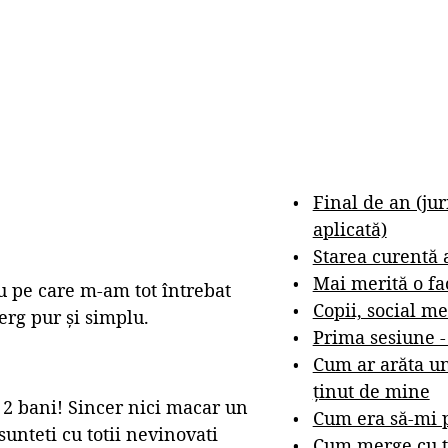
Final de an (ju
aplicată)
Starea curentă 
Mai merită o fa
 pe care m-am tot întrebat
Copii, social me
terg pur și simplu.
Prima sesiune 
Cum ar arăta un
ținut de mine
 2 bani! Sincer nici macar un
Cum era să-mi p
unteti cu totii nevinovati
Cum merge cu t