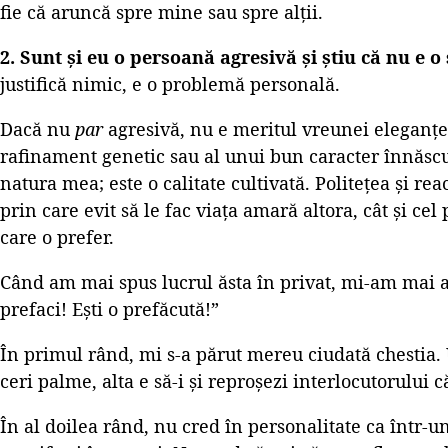
fie că aruncă spre mine sau spre alții.
2. Sunt și eu o persoană agresivă și știu că nu e o
justifică nimic, e o problemă personală.
Dacă nu
par
agresivă, nu e meritul vreunei eleganțe
rafinament genetic sau al unui bun caracter înnăsc
natura mea; este o calitate cultivată. Politețea și re
prin care evit să le fac viața amară altora, cât și cel
care o prefer.
Când am mai spus lucrul ăsta în privat, mi-am mai au
prefaci! Ești o prefăcută!”
În primul rând, mi s-a părut mereu ciudată chestia. 
ceri palme, alta e să-i și reproșezi interlocutorului că
În al doilea rând, nu cred în personalitate ca într-u