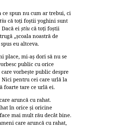
a ce spun nu cum ar trebui, ci
tiu
că toți foștii yoghini sunt
. Dacă ei
știu
că toți foștii
strugă „școala noastră de
 spus eu altceva.
mi place, mi-aș dori să nu se
vorbesc public cu orice
ne care vorbește public despre
 Nici pentru cei care urlă la
foarte tare ce urlă ei.
care aruncă cu rahat.
at în orice și oricine
r face mai mult rău decât bine.
ameni care aruncă cu rahat,