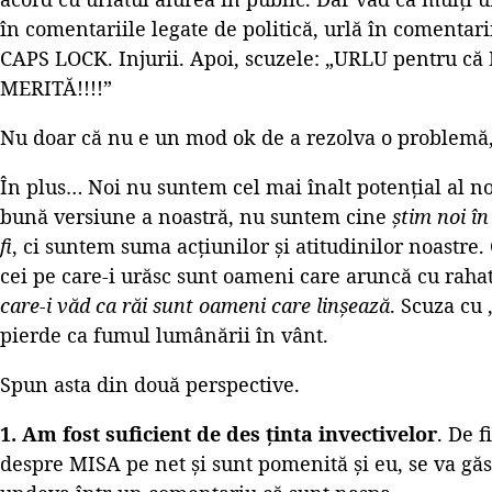
în comentariile legate de politică, urlă în comentari
CAPS LOCK. Injurii. Apoi, scuzele: „URLU pentru c
MERITĂ!!!!”
Nu doar că nu e un mod ok de a rezolva o problemă, 
În plus… Noi nu suntem cel mai înalt potențial al n
bună versiune a noastră, nu suntem cine
știm noi î
fi
, ci suntem suma acțiunilor și atitudinilor noastre.
cei pe care-i urăsc sunt oameni care aruncă cu raha
care-i văd ca răi sunt
oameni care linșează
. Scuza cu 
pierde ca fumul lumânării în vânt.
Spun asta din două perspective.
1. Am fost suficient de des ținta invectivelor
. De f
despre MISA pe net și sunt pomenită și eu, se va gă