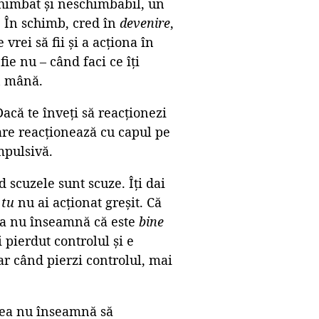
chimbat și neschimbabil, un
. În schimb, cred în
devenire
,
 vrei să fii și a acționa în
fie nu – când faci ce îți
in mână.
acă te înveți să reacționezi
are reacționează cu capul pe
mpulsivă.
d scuzele sunt scuze. Îți dai
ă
tu
nu ai acționat greșit. Că
rea nu înseamnă că este
bine
i pierdut controlul și e
Iar când pierzi controlul, mai
atea nu înseamnă să