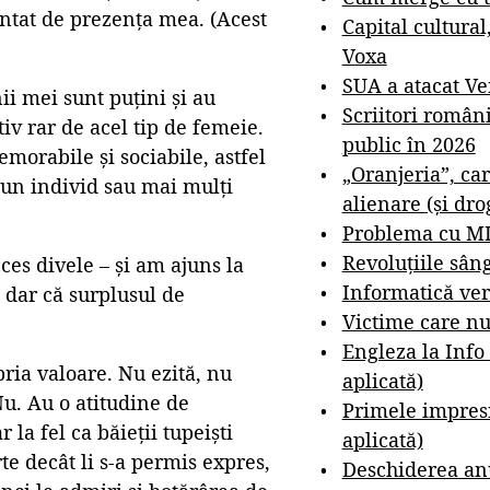
ântat de prezența mea. (Acest
Capital cultural
Voxa
SUA a atacat V
ii mei sunt puțini și au
Scriitori român
tiv rar de acel tip de femeie.
public în 2026
morabile și sociabile, astfel
„Oranjeria”, car
ri un individ sau mai mulți
alienare (și dro
Problema cu M
Revoluțiile sân
es divele – și am ajuns la
Informatică ver
, dar că surplusul de
Victime care nu
Engleza la Info
ria valoare. Nu ezită, nu
aplicată)
Nu. Au o atitudine de
Primele impresi
 la fel ca băieții tupeiști
aplicată)
e decât li s-a permis expres,
Deschiderea anu