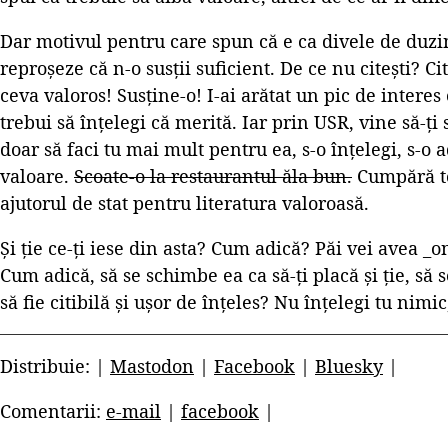
Dar motivul pentru care spun că e ca divele de duzi
reproșeze că n-o susții suficient. De ce nu citești? Cit
ceva valoros! Susține-o! I-ai arătat un pic de intere
trebui să înțelegi că merită. Iar prin USR, vine să-ț
doar să faci tu mai mult pentru ea, s-o înțelegi, s-o 
valoare.
Scoate-o la restaurantul ăla bun.
Cumpără to
ajutorul de stat pentru literatura valoroasă.
Și ție ce-ți iese din asta? Cum adică? Păi vei avea _o
Cum adică, să se schimbe ea ca să-ți placă și ție, să 
să fie citibilă și ușor de înțeles? Nu înțelegi tu nimi
Distribuie: |
Mastodon
|
Facebook
|
Bluesky
|
Comentarii:
e-mail
|
facebook
|