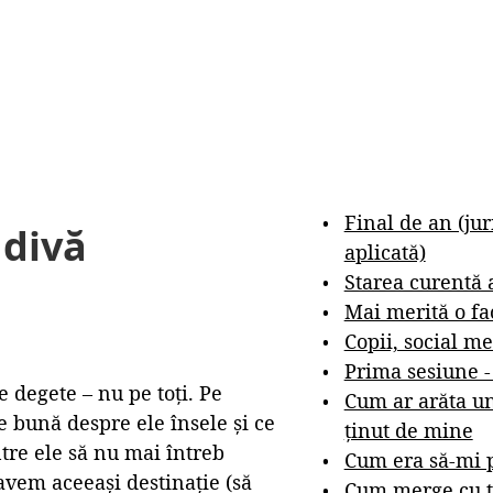
Final de an (ju
 divă
aplicată)
Starea curentă 
Mai merită o fa
Copii, social me
Prima sesiune 
 degete – nu pe toți. Pe
Cum ar arăta un
te bună despre ele însele și ce
ținut de mine
tre ele să nu mai întreb
Cum era să-mi p
vem aceeași destinație (să
Cum merge cu t