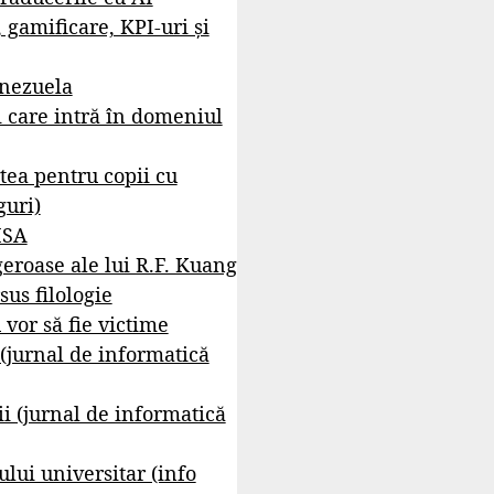
, gamificare, KPI-uri și
enezuela
i care intră în domeniul
tea pentru copii cu
guri)
ISA
geroase ale lui R.F. Kuang
sus filologie
 vor să fie victime
 (jurnal de informatică
i (jurnal de informatică
lui universitar (info