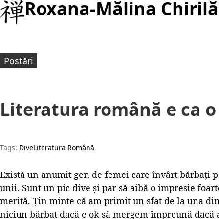
Roxana-Mălina Chirilă
Postări
Literatura română e ca o
Tags:
Dive
Literatura Română
Există un anumit gen de femei care învârt bărbați pe
unii. Sunt un pic dive și par să aibă o impresie foar
merită. Țin minte că am primit un sfat de la una din
niciun bărbat dacă e ok să mergem împreună dacă a