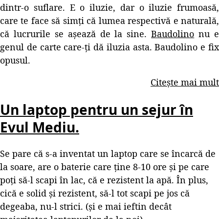
dintr-o suflare. E o iluzie, dar o iluzie frumoasă,
care te face să simți că lumea respectivă e naturală,
că lucrurile se așează de la sine.
Baudolino
nu 
genul de carte care-ți dă iluzia asta. Baudolino e fix
opusul.
Citește mai mult
Un laptop pentru un sejur în
Evul Mediu.
Se pare că s-a inventat un laptop care se încarcă de
la soare, are o baterie care ține 8-10 ore și pe care
poți să-l scapi în lac, că e rezistent la apă. În plus,
cică e solid și rezistent, să-l tot scapi pe jos că
degeaba, nu-l strici. (și e mai ieftin decât