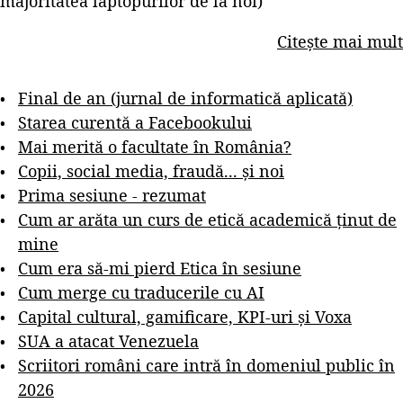
majoritatea laptopurilor de la noi)
Citește mai mult
Final de an (jurnal de informatică aplicată)
Starea curentă a Facebookului
Mai merită o facultate în România?
Copii, social media, fraudă... și noi
Prima sesiune - rezumat
Cum ar arăta un curs de etică academică ținut de
mine
Cum era să-mi pierd Etica în sesiune
Cum merge cu traducerile cu AI
Capital cultural, gamificare, KPI-uri și Voxa
SUA a atacat Venezuela
Scriitori români care intră în domeniul public în
2026