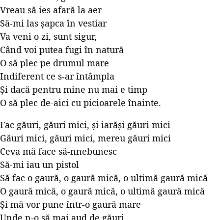
Vreau să ies afară la aer
Să-mi las șapca în vestiar
Va veni o zi, sunt sigur,
Când voi putea fugi în natură
O să plec pe drumul mare
Indiferent ce s-ar întâmpla
Și dacă pentru mine nu mai e timp
O să plec de-aici cu picioarele înainte.
Fac găuri, găuri mici, și iarăși găuri mici
Găuri mici, găuri mici, mereu găuri mici
Ceva mă face să-nnebunesc
Să-mi iau un pistol
Să fac o gaură, o gaură mică, o ultimă gaură mică
O gaură mică, o gaură mică, o ultimă gaură mică
Și mă vor pune într-o gaură mare
Unde n-o să mai aud de găuri