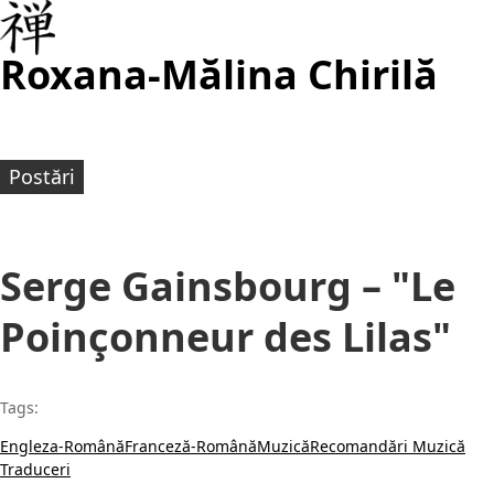
Roxana-Mălina Chirilă
Postări
Serge Gainsbourg – "Le
Poinçonneur des Lilas"
Tags:
Engleza-Română
Franceză-Română
Muzică
Recomandări Muzică
Traduceri