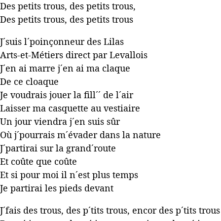
Des petits trous, des petits trous,
Des petits trous, des petits trous
J´suis l´poinçonneur des Lilas
Arts-et-Métiers direct par Levallois
J´en ai marre j´en ai ma claque
De ce cloaque
Je voudrais jouer la fill´´ de l´air
Laisser ma casquette au vestiaire
Un jour viendra j´en suis sûr
Où j´pourrais m´évader dans la nature
J´partirai sur la grand´route
Et coûte que coûte
Et si pour moi il n´est plus temps
Je partirai les pieds devant
J´fais des trous, des p´tits trous, encor des p´tits trous