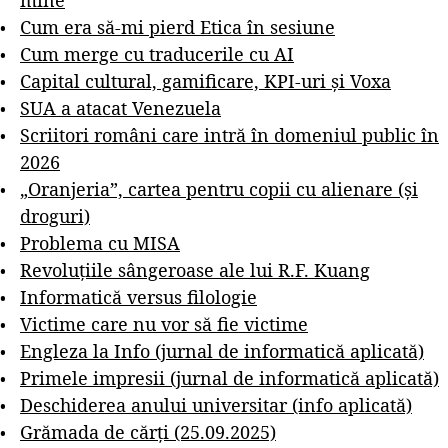
Cum era să-mi pierd Etica în sesiune
Cum merge cu traducerile cu AI
Capital cultural, gamificare, KPI-uri și Voxa
SUA a atacat Venezuela
Scriitori români care intră în domeniul public în
2026
„Oranjeria”, cartea pentru copii cu alienare (și
droguri)
Problema cu MISA
Revoluțiile sângeroase ale lui R.F. Kuang
Informatică versus filologie
Victime care nu vor să fie victime
Engleza la Info (jurnal de informatică aplicată)
Primele impresii (jurnal de informatică aplicată)
Deschiderea anului universitar (info aplicată)
Grămada de cărți (25.09.2025)