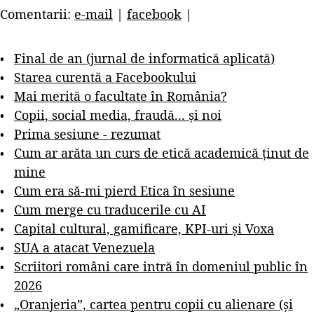
Comentarii:
e-mail
|
facebook
|
Final de an (jurnal de informatică aplicată)
Starea curentă a Facebookului
Mai merită o facultate în România?
Copii, social media, fraudă... și noi
Prima sesiune - rezumat
Cum ar arăta un curs de etică academică ținut de
mine
Cum era să-mi pierd Etica în sesiune
Cum merge cu traducerile cu AI
Capital cultural, gamificare, KPI-uri și Voxa
SUA a atacat Venezuela
Scriitori români care intră în domeniul public în
2026
„Oranjeria”, cartea pentru copii cu alienare (și