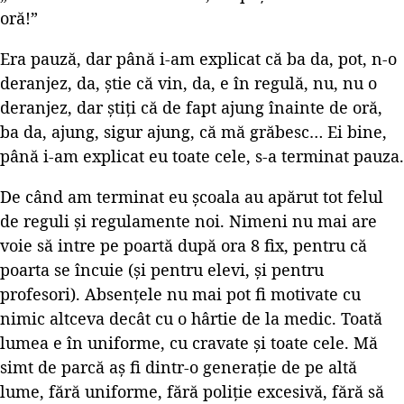
oră!”
Era pauză, dar până i-am explicat că ba da, pot, n-o
deranjez, da, știe că vin, da, e în regulă, nu, nu o
deranjez, dar știți că de fapt ajung înainte de oră,
ba da, ajung, sigur ajung, că mă grăbesc… Ei bine,
până i-am explicat eu toate cele, s-a terminat pauza.
De când am terminat eu școala au apărut tot felul
de reguli și regulamente noi. Nimeni nu mai are
voie să intre pe poartă după ora 8 fix, pentru că
poarta se încuie (și pentru elevi, și pentru
profesori). Absențele nu mai pot fi motivate cu
nimic altceva decât cu o hârtie de la medic. Toată
lumea e în uniforme, cu cravate și toate cele. Mă
simt de parcă aș fi dintr-o generație de pe altă
lume, fără uniforme, fără poliție excesivă, fără să