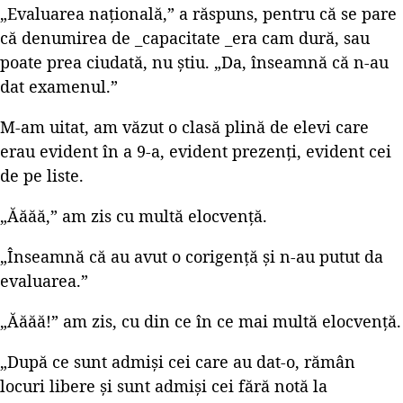
„Evaluarea națională,” a răspuns, pentru că se pare
că denumirea de _capacitate _era cam dură, sau
poate prea ciudată, nu știu. „Da, înseamnă că n-au
dat examenul.”
M-am uitat, am văzut o clasă plină de elevi care
erau evident în a 9-a, evident prezenți, evident cei
de pe liste.
„Ăăăă,” am zis cu multă elocvență.
„Înseamnă că au avut o corigență și n-au putut da
evaluarea.”
„Ăăăă!” am zis, cu din ce în ce mai multă elocvență.
„După ce sunt admiși cei care au dat-o, rămân
locuri libere și sunt admiși cei fără notă la