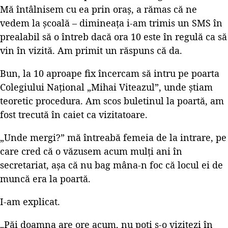
Mă întâlnisem cu ea prin oraș, a rămas că ne
vedem la școală – dimineața i-am trimis un SMS în
prealabil să o întreb dacă ora 10 este în regulă ca să
vin în vizită. Am primit un răspuns că da.
Bun, la 10 aproape fix încercam să intru pe poarta
Colegiului Național „Mihai Viteazul”, unde știam
teoretic procedura. Am scos buletinul la poartă, am
fost trecută în caiet ca vizitatoare.
„Unde mergi?” mă întreabă femeia de la intrare, pe
care cred că o văzusem acum mulți ani în
secretariat, așa că nu bag mâna-n foc că locul ei de
muncă era la poartă.
I-am explicat.
„Păi doamna are ore acum, nu poți s-o vizitezi în