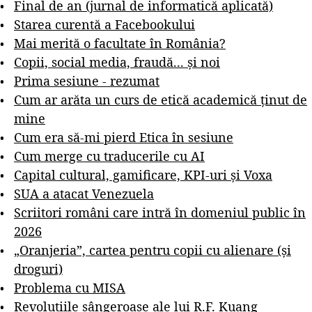
Final de an (jurnal de informatică aplicată)
Starea curentă a Facebookului
Mai merită o facultate în România?
Copii, social media, fraudă... și noi
Prima sesiune - rezumat
Cum ar arăta un curs de etică academică ținut de
mine
Cum era să-mi pierd Etica în sesiune
Cum merge cu traducerile cu AI
Capital cultural, gamificare, KPI-uri și Voxa
SUA a atacat Venezuela
Scriitori români care intră în domeniul public în
2026
„Oranjeria”, cartea pentru copii cu alienare (și
droguri)
Problema cu MISA
Revoluțiile sângeroase ale lui R.F. Kuang