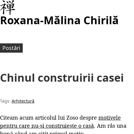
Roxana-Mălina Chirilă
Postări
Chinul construirii casei
Tags:
Arhitectură
Citeam acum articolul lui Zoso despre
motivele
pentru care nu-și construiește o casă
. Am râs una
bună când am citit primul motiv.