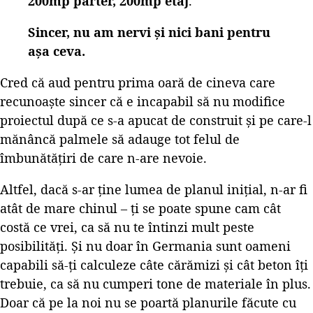
200mp parter, 200mp etaj
.
Sincer, nu am nervi și nici bani pentru
așa ceva.
Cred că aud pentru prima oară de cineva care
recunoaște sincer că e incapabil să nu modifice
proiectul după ce s-a apucat de construit și pe care-l
mănâncă palmele să adauge tot felul de
îmbunătățiri de care n-are nevoie.
Altfel, dacă s-ar ține lumea de planul inițial, n-ar fi
atât de mare chinul – ți se poate spune cam cât
costă ce vrei, ca să nu te întinzi mult peste
posibilități. Și nu doar în Germania sunt oameni
capabili să-ți calculeze câte cărămizi și cât beton îți
trebuie, ca să nu cumperi tone de materiale în plus.
Doar că pe la noi nu se poartă planurile făcute cu