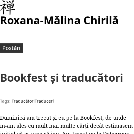
Roxana-Mălina Chirilă
Postări
Bookfest și traducători
Tags:
Traducători
Traduceri
Duminică am trecut și eu pe la Bookfest, de unde
m-am ales cu mult mai multe cărți decât estimasem
inițial că aș vrea să iau. Am trecut pe la Datagroup,