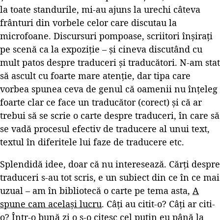
la toate standurile, mi-au ajuns la urechi câteva
frânturi din vorbele celor care discutau la
microfoane. Discursuri pompoase, scriitori înșirați
pe scenă ca la expoziție – și cineva discutând cu
mult patos despre traduceri și traducători. N-am stat
să ascult cu foarte mare atenție, dar tipa care
vorbea spunea ceva de genul că oamenii nu înțeleg
foarte clar ce face un traducător (corect) și că ar
trebui să se scrie o carte despre traduceri, în care să
se vadă procesul efectiv de traducere al unui text,
textul în diferitele lui faze de traducere etc.
Splendidă idee, doar că nu interesează. Cărți despre
traduceri s-au tot scris, e un subiect din ce în ce mai
uzual – am în bibliotecă o carte pe tema asta,
A
spune cam același lucru
. Câți au citit-o? Câți ar citi-
o? Într-o bună zi o s-o citesc cel puțin eu până la