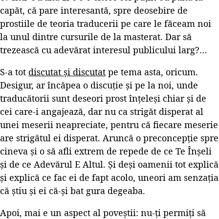
capăt, că pare interesantă, spre deosebire de
prostiile de teoria traducerii pe care le făceam noi
la unul dintre cursurile de la masterat. Dar să
trezească cu adevărat interesul publicului larg?…
S-a tot
discutat și discutat
pe tema asta, oricum.
Desigur, ar încăpea o discuție și pe la noi, unde
traducătorii sunt deseori prost înțeleși chiar și de
cei care-i angajează, dar nu ca strigăt disperat al
unei meserii neapreciate, pentru că fiecare meserie
are strigătul ei disperat. Aruncă o preconcepție spre
cineva și o să afli extrem de repede de ce Te Înșeli
și de ce Adevărul E Altul. Și deși oamenii tot explică
și explică ce fac ei de fapt acolo, uneori am senzația
că știu și ei că-și bat gura degeaba.
Apoi, mai e un aspect al poveștii: nu-ți permiți să