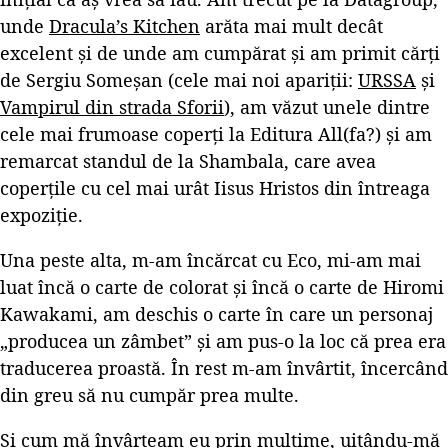
unde
Dracula’s Kitchen
arăta mai mult decât
excelent și de unde am cumpărat și am primit cărți
de Sergiu Someșan (cele mai noi apariții:
URSSA
și
Vampirul din strada Sforii
), am văzut unele dintre
cele mai frumoase coperți la Editura All(fa?) și am
remarcat standul de la Shambala, care avea
coperțile cu cel mai urât Iisus Hristos din întreaga
expoziție.
Una peste alta, m-am încărcat cu Eco, mi-am mai
luat încă o carte de colorat și încă o carte de Hiromi
Kawakami, am deschis o carte în care un personaj
„producea un zâmbet” și am pus-o la loc că prea era
traducerea proastă. În rest m-am învârtit, încercând
din greu să nu cumpăr prea multe.
Și cum mă învârteam eu prin mulțime, uitându-mă