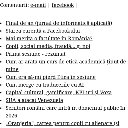
Comentarii:
e-mail
|
facebook
|
Final de an (jurnal de informatică aplicată)
Starea curentă a Facebookului
Mai merită o facultate în România?
Copii, social media, fraudă... și noi
Prima sesiune - rezumat
Cum ar arăta un curs de etică academică ținut de
mine
Cum era să-mi pierd Etica în sesiune
Cum merge cu traducerile cu AI
Capital cultural, gamificare, KPI-uri și Voxa
SUA a atacat Venezuela
Scriitori români care intră în domeniul public în
2026
„Oranjeria”, cartea pentru copii cu alienare (și