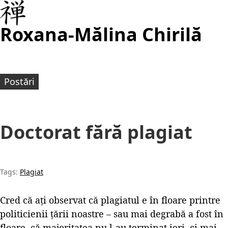
Roxana-Mălina Chirilă
Postări
Doctorat fără plagiat
Tags:
Plagiat
Cred că ați observat că plagiatul e în floare printre
politicienii țării noastre – sau mai degrabă a fost în
floare, că majoritatea nu l-au terminat ieri, ci mai