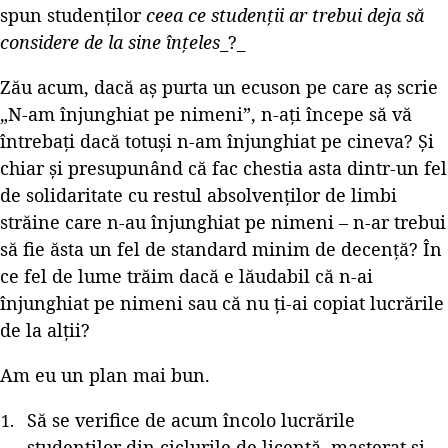
spun studenților
ceea ce studenții ar trebui deja să
considere de la sine înțeles
_?_
Zău acum, dacă aș purta un ecuson pe care aș scrie
„N-am înjunghiat pe nimeni”, n-ați începe să vă
întrebați dacă totuși n-am înjunghiat pe cineva? Și
chiar și presupunând că fac chestia asta dintr-un fel
de solidaritate cu restul absolvenților de limbi
străine care n-au înjunghiat pe nimeni – n-ar trebui
să fie ăsta un fel de standard minim de decență? În
ce fel de lume trăim dacă e lăudabil că n-ai
înjunghiat pe nimeni sau că nu ți-ai copiat lucrările
de la alții?
Am eu un plan mai bun.
Să se verifice de acum încolo lucrările
studenților din ciclurile de licență, masterat și