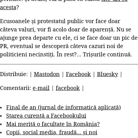
acesta
?
Ecusoanele și protestatul public vor face doar
câteva valuri, vor fi acolo doar de aparență. Nu se
ajunge prea departe cu ele, ci se face doar un pic de
PR, eventual se descoperă câteva cazuri noi de
politicieni necinstiți. În rest?… Trișurile continuă.
Distribuie: |
Mastodon
|
Facebook
|
Bluesky
|
Comentarii:
e-mail
|
facebook
|
Final de an (jurnal de informatică aplicată)
Starea curentă a Facebookului
Mai merită o facultate în România?
Copii, social media, fraudă... și noi