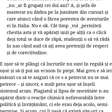
_nu _ar fi grupați cei doi ani? A, și șefa de
masterat nu dădea pe la jumătate din cursuri și
care atunci când o făcea povestea de aventurile
ei în Italia. Nu e ok. Cât timp _voi _permiteți
chestia asta și vă apărați unii pe alții ca o clică
deși totul se duce de râpă, studenții o să vă râdă
în nas când aud că ați avea pretenții de respect
și de corectitudine.
E ușor să te plângi că lucrurile nu sunt în regulă și e
ușor și să-ți pui un ecuson în piept. Mai greu e să iei
măsuri ca să te asiguri că ce s-a petrecut nu se mai
petrece – și sincer, e mult prea ușor să înșeli
sistemul acum. Plagiatul și lipsa de onestitate n-au
apărut dintr-o reacție chimică nefavorabilă între
politică și învățământ, ci ele erau deja acolo, semi-
permise. Și acum, cui îi pasă că există
site-uri ca