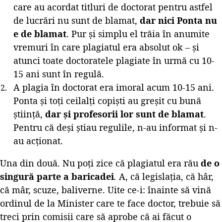
care au acordat titluri de doctorat pentru astfel
de lucrări nu sunt de blamat,
dar nici Ponta nu
e de blamat
. Pur și simplu el trăia în anumite
vremuri în care plagiatul era absolut ok – și
atunci toate doctoratele plagiate în urmă cu 10-
15 ani sunt în regulă.
A plagia în doctorat era imoral acum 10-15 ani.
Ponta și toți ceilalți copiști au greșit cu bună
știință,
dar și profesorii lor sunt de blamat
.
Pentru că deși știau regulile, n-au informat și n-
au acționat.
Una din două. Nu poți zice că plagiatul era rău
de o
singură parte a baricadei
.
A, că legislația, că hâr,
că mâr, scuze, baliverne. Uite ce-i: înainte să vină
ordinul de la Minister care te face doctor, trebuie să
treci prin comisii care să aprobe că ai făcut o