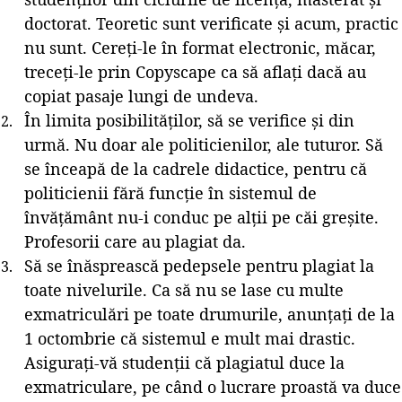
doctorat. Teoretic sunt verificate și acum, practic
nu sunt. Cereți-le în format electronic, măcar,
treceți-le prin Copyscape ca să aflați dacă au
copiat pasaje lungi de undeva.
În limita posibilităților, să se verifice și din
urmă. Nu doar ale politicienilor, ale tuturor. Să
se înceapă de la cadrele didactice, pentru că
politicienii fără funcție în sistemul de
învățământ nu-i conduc pe alții pe căi greșite.
Profesorii care au plagiat da.
Să se înăsprească pedepsele pentru plagiat la
toate nivelurile. Ca să nu se lase cu multe
exmatriculări pe toate drumurile, anunțați de la
1 octombrie că sistemul e mult mai drastic.
Asigurați-vă studenții că plagiatul duce la
exmatriculare, pe când o lucrare proastă va duce