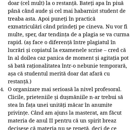
doar (cel mult) la o restanță. Bateți apa în piuă
până când aude și cel mai habarnist student de
treaba asta. Apoi puneți în practică
exmatriculări când prindeți pe cineva. Nu vor fi
multe, sper, dar tendința de a plagia se va curma
rapid. (aș face o diferență între plagiatul în
lucrări și copiatul la examenele scrise – cred că
în al doilea caz panica de moment și agitația pot
să bată raționalitatea într-o nebunie temporară,
așa că studentul merită doar dat afară cu
restanță.)
O organizare mai serioasă la nivel profesoral.
Clicile, prieteniile și dușmăniile n-ar trebui să
stea în fața unei unități măcar în anumite
privințe. Când am ajuns la masterat, am făcut
materia de anul II pentru că un spirit breaz
decisese că materia nu se repetă, deci de ce