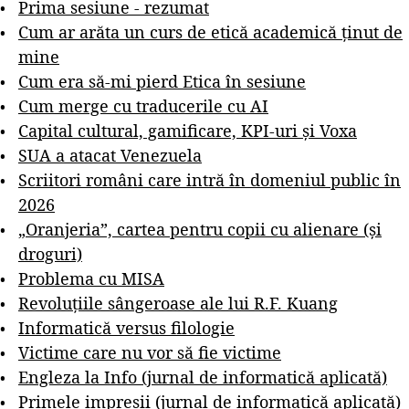
Prima sesiune - rezumat
Cum ar arăta un curs de etică academică ținut de
mine
Cum era să-mi pierd Etica în sesiune
Cum merge cu traducerile cu AI
Capital cultural, gamificare, KPI-uri și Voxa
SUA a atacat Venezuela
Scriitori români care intră în domeniul public în
2026
„Oranjeria”, cartea pentru copii cu alienare (și
droguri)
Problema cu MISA
Revoluțiile sângeroase ale lui R.F. Kuang
Informatică versus filologie
Victime care nu vor să fie victime
Engleza la Info (jurnal de informatică aplicată)
Primele impresii (jurnal de informatică aplicată)