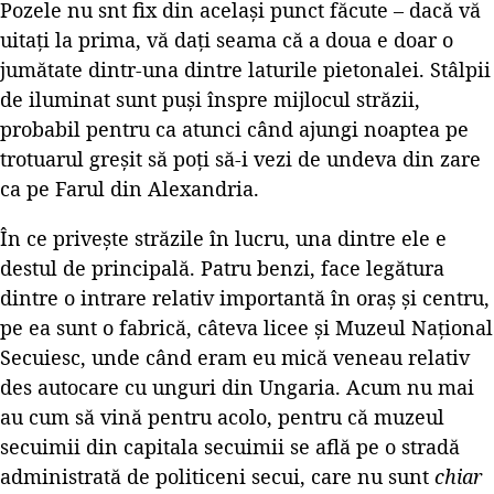
Pozele nu snt fix din același punct făcute – dacă vă
uitați la prima, vă dați seama că a doua e doar o
jumătate dintr-una dintre laturile pietonalei. Stâlpii
de iluminat sunt puși înspre mijlocul străzii,
probabil pentru ca atunci când ajungi noaptea pe
trotuarul greșit să poți să-i vezi de undeva din zare
ca pe Farul din Alexandria.
În ce privește străzile în lucru, una dintre ele e
destul de principală. Patru benzi, face legătura
dintre o intrare relativ importantă în oraș și centru,
pe ea sunt o fabrică, câteva licee și Muzeul Național
Secuiesc, unde când eram eu mică veneau relativ
des autocare cu unguri din Ungaria. Acum nu mai
au cum să vină pentru acolo, pentru că muzeul
secuimii din capitala secuimii se află pe o stradă
administrată de politiceni secui, care nu sunt
chiar