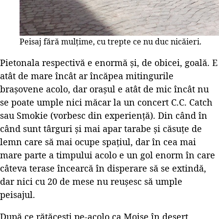
Peisaj fără mulțime, cu trepte ce nu duc nicăieri.
Pietonala respectivă e enormă și, de obicei, goală. E
atât de mare încât ar încăpea mitingurile
brașovene acolo, dar orașul e atât de mic încât nu
se poate umple nici măcar la un concert C.C. Catch
sau Smokie (vorbesc din experiență). Din când în
când sunt târguri și mai apar tarabe și căsuțe de
lemn care să mai ocupe spațiul, dar în cea mai
mare parte a timpului acolo e un gol enorm în care
câteva terase încearcă în disperare să se extindă,
dar nici cu 20 de mese nu reușesc să umple
peisajul.
După ce rătăcești pe-acolo ca Moise în deșert,