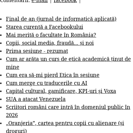
Final de an (jurnal de informatică aplicată)
Starea curentă a Facebookului
Mai merită o facultate în România?
Copii, social media, fraudă... și noi
Prima sesiune - rezumat
Cum ar arăta un curs de etică academică ținut de
mine
Cum era să-mi pierd Etica în sesiune
Cum merge cu traducerile cu AI
Capital cultural, gamificare, KPI-uri și Voxa
SUA a atacat Venezuela
Scriitori români care intră în domeniul public în
2026
„Oranjeria”, cartea pentru copii cu alienare (și
droguri)