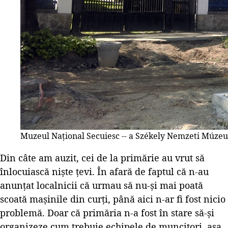
Muzeul Național Secuiesc -- a Székely Nemzeti Múze
Din câte am auzit, cei de la primărie au vrut să
înlocuiască niște țevi. În afară de faptul că n-au
anunțat localnicii că urmau să nu-și mai poată
scoată mașinile din curți, până aici n-ar fi fost nicio
problemă. Doar că primăria n-a fost în stare să-și
organizeze cum trebuie echipele de muncitori, așa