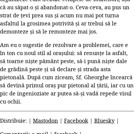
că au săpat-o și abandonat-o. Ceva-ceva, au pus un
strat de țevi prea sus și acum nu mai pot turna
asfaltul la grosimea potrivită și ar trebui să le
demonteze și să le remonteze mai jos.
Am eu o sugestie de rezolvare a problemei, care e
în ton cu noul stil al orașului: să renunțe la asfalt,
să toarne niște pământ peste, să-i pună niște dale
de grădină peste și să declare și strada asta
pietonală. După cum ziceam, Sf. Gheorghe încearcă
să devină primul oraș pur pietonal al țării, iar cu un
pic de ingenioziate ar putea să-și vadă repede visul
cu ochii.
Distribuie: |
Mastodon
|
Facebook
|
Bluesky
|
Comentarii:
e-mail
|
facebook
|