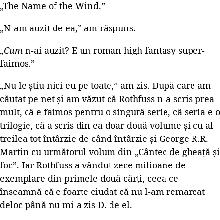
„The Name of the Wind.”
„N-am auzit de ea,” am răspuns.
„
Cum
n-ai auzit? E un roman high fantasy super-
faimos.”
„Nu le știu nici eu pe toate,” am zis. După care am
căutat pe net și am văzut că Rothfuss n-a scris prea
mult, că e faimos pentru o singură serie, că seria e o
trilogie, că a scris din ea doar două volume și cu al
treilea tot întârzie de când întârzie și George R.R.
Martin cu următorul volum din „Cântec de gheață și
foc”. Iar Rothfuss a vândut zece milioane de
exemplare din primele două cărți, ceea ce
înseamnă că e foarte ciudat că nu l-am remarcat
deloc până nu mi-a zis D. de el.