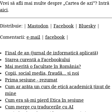
Vrei să afli mai multe despre „Cartea de azi”? Intră
aici
.
Distribuie: |
Mastodon
|
Facebook
|
Bluesky
|
Comentarii:
e-mail
|
facebook
|
Final de an (jurnal de informatică aplicată)
Starea curentă a Facebookului
Mai merită o facultate în România?
Copii, social media, fraudă... și noi
Prima sesiune - rezumat
Cum ar arăta un curs de etică academică ținut de
mine
Cum era să-mi pierd Etica în sesiune
Cum merge cu traducerile cu AI