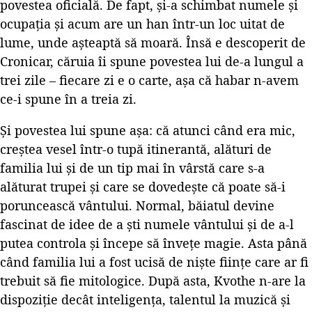
povestea oficială. De fapt, și-a schimbat numele și
ocupația și acum are un han într-un loc uitat de
lume, unde așteaptă să moară. Însă e descoperit de
Cronicar, căruia îi spune povestea lui de-a lungul a
trei zile – fiecare zi e o carte, așa că habar n-avem
ce-i spune în a treia zi.
Și povestea lui spune așa: că atunci când era mic,
creștea vesel într-o tupă itinerantă, alături de
familia lui și de un tip mai în vârstă care s-a
alăturat trupei și care se dovedește că poate să-i
poruncească vântului. Normal, băiatul devine
fascinat de idee de a ști numele vântului și de a-l
putea controla și începe să învețe magie. Asta până
când familia lui a fost ucisă de niște ființe care ar fi
trebuit să fie mitologice. După asta, Kvothe n-are la
dispoziție decât inteligența, talentul la muzică și