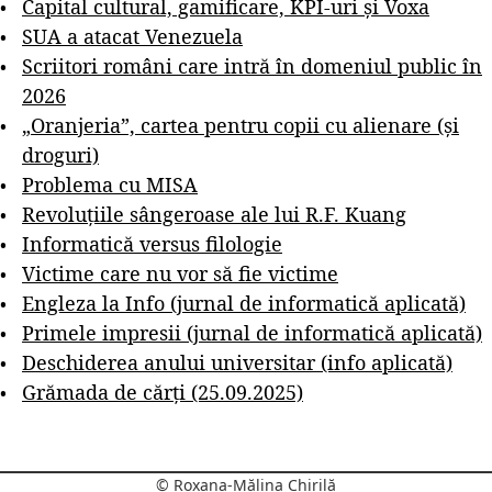
Capital cultural, gamificare, KPI-uri și Voxa
SUA a atacat Venezuela
Scriitori români care intră în domeniul public în
2026
„Oranjeria”, cartea pentru copii cu alienare (și
droguri)
Problema cu MISA
Revoluțiile sângeroase ale lui R.F. Kuang
Informatică versus filologie
Victime care nu vor să fie victime
Engleza la Info (jurnal de informatică aplicată)
Primele impresii (jurnal de informatică aplicată)
Deschiderea anului universitar (info aplicată)
Grămada de cărți (25.09.2025)
© Roxana-Mălina Chirilă