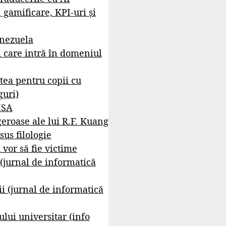
, gamificare, KPI-uri și
enezuela
i care intră în domeniul
tea pentru copii cu
guri)
ISA
geroase ale lui R.F. Kuang
sus filologie
 vor să fie victime
 (jurnal de informatică
i (jurnal de informatică
lui universitar (info