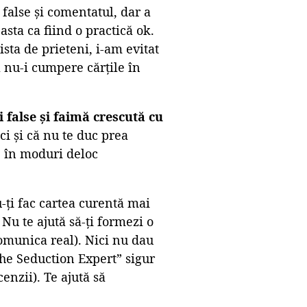
 false și comentatul, dar a
asta ca fiind o practică ok.
sta de prieteni, i-am evitat
ă nu-i cumpere cărțile în
 false și faimă crescută cu
ci și că nu te duc prea
e în moduri deloc
u-ți fac cartea curentă mai
 Nu te ajută să-ți formezi o
omunica real). Nici nu dau
he Seduction Expert” sigur
enzii). Te ajută să