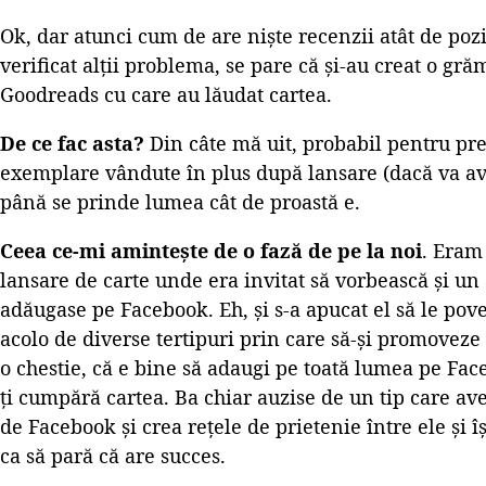
Ok, dar atunci cum de are niște recenzii atât de pozi
verificat alții problema, se pare că și-au creat o gră
Goodreads cu care au lăudat cartea.
De ce fac asta?
Din câte mă uit, probabil pentru pr
exemplare vândute în plus după lansare (dacă va av
până se prinde lumea cât de proastă e.
Ceea ce-mi amintește de o fază de pe la noi
. Eram
lansare de carte unde era invitat să vorbească și u
adăugase pe Facebook. Eh, și s-a apucat el să le pove
acolo de diverse tertipuri prin care să-și promoveze c
o chestie, că e bine să adaugi pe toată lumea pe Face
ți cumpără cartea. Ba chiar auzise de un tip care av
de Facebook și crea rețele de prietenie între ele și î
ca să pară că are succes.