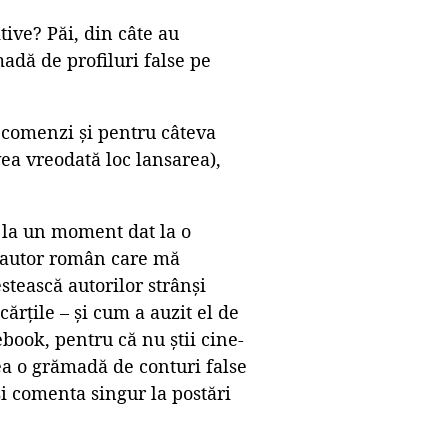
tive? Păi, din câte au
madă de profiluri false pe
ecomenzi și pentru câteva
ea vreodată loc lansarea),
 la un moment dat la o
n autor român care mă
stească autorilor strânși
ărțile – și cum a auzit el de
book, pentru că nu știi cine-
ea o grămadă de conturi false
și comenta singur la postări