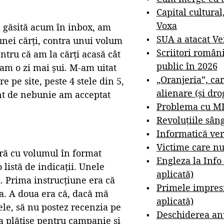
Capital cultural
Voxa
a găsită acum în inbox, am
SUA a atacat V
nei cărți, contra unui volum
Scriitori român
entru că am la cărți acasă cât
public în 2026
veam o zi mai șui. M-am uitat
„Oranjeria”, car
 pe site, peste 4 stele din 5,
alienare (și dro
ent de nebunie am acceptat
Problema cu M
Revoluțiile sân
Informatică ver
Victime care nu
ră cu volumul în format
Engleza la Info
 listă de indicații. Unele
aplicată)
. Prima instrucțiune era că
Primele impresi
a. A doua era că, dacă mă
aplicată)
tele, să nu postez recenzia pe
Deschiderea anu
tura plătise pentru campanie și