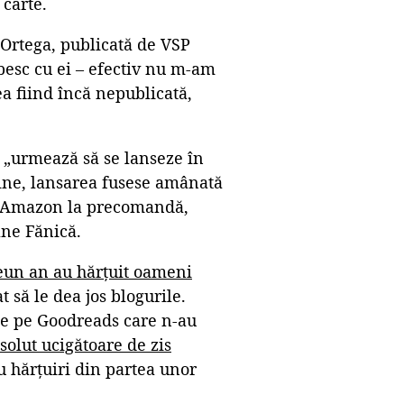
 carte.
 Ortega, publicată de VSP
besc cu ei – efectiv nu m-am
a fiind încă nepublicată,
e „urmează să se lanseze în
ine, lansarea fusese amânată
pe Amazon la precomandă,
ane Fănică.
un an au hărțuit oameni
t să le dea jos blogurile.
de pe Goodreads care n-au
solut ucigătoare de zis
cu hărțuiri din partea unor