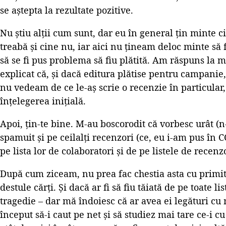
se aștepta la rezultate pozitive.
Nu știu alții cum sunt, dar eu în general țin minte 
treabă și cine nu, iar aici nu țineam deloc minte să
să se fi pus problema să fiu plătită. Am răspuns la m
explicat că, și dacă editura plătise pentru campanie
nu vedeam de ce le-aș scrie o recenzie în particular,
înțelegerea inițială.
Apoi, țin-te bine. M-au boscorodit că vorbesc urât (n
spamuit și pe ceilalți recenzori (ce, eu i-am pus în C
pe lista lor de colaboratori și de pe listele de recenz
După cum ziceam, nu prea fac chestia asta cu primit c
destule cărți. Și dacă ar fi să fiu tăiată de pe toate l
tragedie – dar mă îndoiesc că ar avea ei legături cu
început să-i caut pe net și să studiez mai tare ce-i c