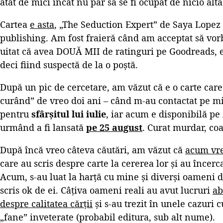
atât de mici încât nu par să se fi ocupat de nicio altă
Cartea
e asta
, „The Seduction Expert” de Saya Lopez
publishing. Am fost fraieră când am acceptat să vor
uitat că avea DOUĂ MII de ratinguri pe Goodreads, e
deci fiind suspectă de la o poștă.
După un pic de cercetare, am văzut că e o carte car
curând” de vreo doi ani – când m-au contactat pe m
pentru
sfârșitul lui iulie
, iar acum e disponibilă 
urmând a fi lansată
pe 25 august
. Curat murdar, co
După încă vreo câteva căutări, am văzut că
acum vre
care au scris despre carte la cererea lor și au încerca
Acum, s-au luat la harță cu mine și diverși oameni 
scris ok de ei. Câțiva oameni reali au avut lucruri
ab
despre calitatea cărții
și s-au trezit în unele cazuri 
„fane” inveterate (probabil editura, sub alt nume).