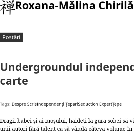
Roxana-Mălina Chirilă
Postări
Undergroundul independe
carte
Tags:
Despre Scris
Independenți Țepari
Seduction Expert
Țepe
Dragii babei și ai moșului, haideți la gura sobei să 
unii autori fără talent ca să vândă câteva volume î