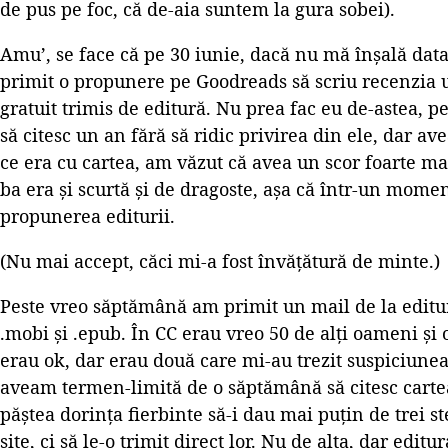
de pus pe foc, că de-aia suntem la gura sobei).
Amu’, se face că pe 30 iunie, dacă nu mă înșală dat
primit o propunere pe Goodreads să scriu recenzia u
gratuit trimis de editură. Nu prea fac eu de-astea, p
să citesc un an fără să ridic privirea din ele, dar a
ce era cu cartea, am văzut că avea un scor foarte mare
ba era și scurtă și de dragoste, așa că într-un mom
propunerea editurii.
(Nu mai accept, căci mi-a fost învățătură de minte.)
Peste vreo săptămână am primit un mail de la editu
.mobi și .epub. În CC erau vreo 50 de alți oameni și o
erau ok, dar erau două care mi-au trezit suspiciunea
aveam termen-limită de o săptămână să citesc carte
păștea dorința fierbinte să-i dau mai puțin de trei s
site, ci să le-o trimit direct lor. Nu de alta, dar edi