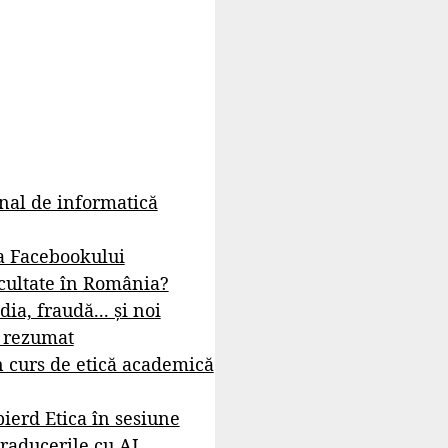
rnal de informatică
a Facebookului
cultate în România?
dia, fraudă... și noi
- rezumat
 curs de etică academică
ierd Etica în sesiune
raducerile cu AI