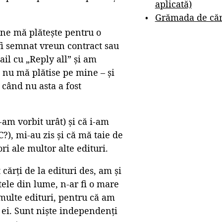
aplicată)
Grămada de cărț
cine mă plătește pentru o
 fi semnat vreun contract sau
ail cu „Reply all” și am
, nu mă plătise pe mine – și
 când nu asta a fost
-am vorbit urât) și că i-am
C?), mi-au zis și că mă taie de
ori ale multor alte edituri.
ărți de la edituri des, am și
istele din lume, n-ar fi o mare
 multe edituri, pentru că am
u ei. Sunt niște independenți