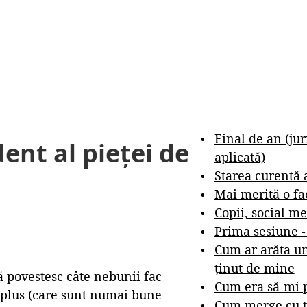
Final de an (ju
nt al pieței de
aplicată)
Starea curentă 
Mai merită o fa
Copii, social me
Prima sesiune 
Cum ar arăta un
ținut de mine
vă povestesc câte nebunii fac
Cum era să-mi p
n plus (care sunt numai bune
Cum merge cu t