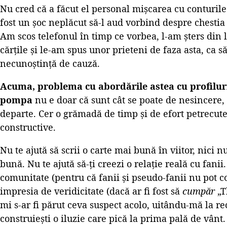
Nu cred că a făcut el personal mișcarea cu conturile
fost un șoc neplăcut să-l aud vorbind despre chestia 
Am scos telefonul în timp ce vorbea, l-am șters din li
cărțile și le-am spus unor prieteni de faza asta, ca s
necunoștință de cauză.
Acuma, problema cu abordările astea cu profiluri
pompa
nu e doar că sunt cât se poate de nesincere, 
departe. Cer o grămadă de timp și de efort petrecut
constructive.
Nu te ajută să scrii o carte mai bună în viitor, nici n
bună. Nu te ajută să-ți creezi o relație reală cu fanii.
comunitate (pentru că fanii și pseudo-fanii nu pot c
impresia de veridicitate (dacă ar fi fost să
cumpăr
„T
mi s-ar fi părut ceva suspect acolo, uitându-mă la rec
construiești o iluzie care pică la prima pală de vânt.