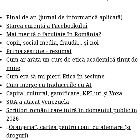
Final de an (jurnal de informatică aplicată)
Starea curentă a Facebookului
Mai merită o facultate în România?
Copii, social media, fraudă... și noi
Prima sesiune - rezumat
Cum ar arăta un curs de etică academică ținut de
mine
Cum era să-mi pierd Etica în sesiune
Cum merge cu traducerile cu AI
Capital cultural, gamificare, KPI-uri și Voxa
SUA a atacat Venezuela
Scriitori români care intră în domeniul public în
2026
„Oranjeria”, cartea pentru copii cu alienare (și
droguri)