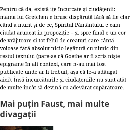
Pentru că da, există ițe încurcate și ciudățenii:
mama lui Gretchen e brusc dispărută fără să fie clar
când a murit și de ce, Spiritul Pământului e cam
ciudat aruncat în propoziție – și spre final e un cor
de vrăjitoare și tot felul de creaturi care cântă
voioase fără absolut nicio legătură cu nimic din
restul textului (pare-se că Goethe ar fi scris niște
epigrame în alt context, care n-au mai fost
publicate unde ar fi trebuit, așa că le-a adăugat
aici). Însă încurcăturile și ciudățeniile nu sunt atât
de multe încât să devină cu adevărat supărătoare.
Mai puțin Faust, mai multe
divagații