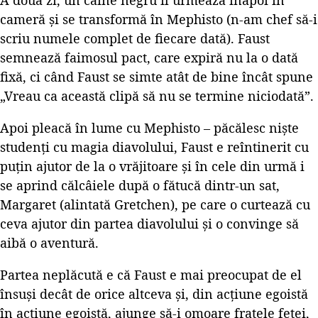
A doua zi, un câine negru îl urmează înapoi în
cameră și se transformă în Mephisto (n-am chef să-i
scriu numele complet de fiecare dată). Faust
semnează faimosul pact, care expiră nu la o dată
fixă, ci când Faust se simte atât de bine încât spune
„Vreau ca această clipă să nu se termine niciodată”.
Apoi pleacă în lume cu Mephisto – păcălesc niște
studenți cu magia diavolului, Faust e reîntinerit cu
puțin ajutor de la o vrăjitoare și în cele din urmă i
se aprind călcâiele după o fătucă dintr-un sat,
Margaret (alintată Gretchen), pe care o curtează cu
ceva ajutor din partea diavolului și o convinge să
aibă o aventură.
Partea neplăcută e că Faust e mai preocupat de el
însuși decât de orice altceva și, din acțiune egoistă
în acțiune egoistă, ajunge să-i omoare fratele fetei,