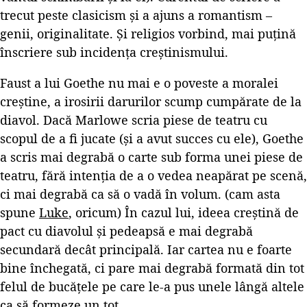
trecut peste clasicism și a ajuns a romantism –
genii, originalitate. Și religios vorbind, mai puțină
înscriere sub incidența creștinismului.
Faust a lui Goethe nu mai e o poveste a moralei
creștine, a irosirii darurilor scump cumpărate de la
diavol. Dacă Marlowe scria piese de teatru cu
scopul de a fi jucate (și a avut succes cu ele), Goethe
a scris mai degrabă o carte sub forma unei piese de
teatru, fără intenția de a o vedea neapărat pe scenă,
ci mai degrabă ca să o vadă în volum. (cam asta
spune
Luke
, oricum) În cazul lui, ideea creștină de
pact cu diavolul și pedeapsă e mai degrabă
secundară decât principală. Iar cartea nu e foarte
bine închegată, ci pare mai degrabă formată din tot
felul de bucățele pe care le-a pus unele lângă altele
ca să formeze un tot.