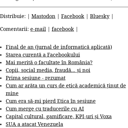
Distribuie: |
Mastodon
|
Facebook
|
Bluesky
|
Comentarii:
e-mail
|
facebook
|
Final de an (jurnal de informatică aplicată)
Starea curentă a Facebookului
Mai merită o facultate în România?
Copii, social media, fraudă... și noi
Prima sesiune - rezumat
Cum ar arăta un curs de etică academică ținut de
mine
Cum era să-mi pierd Etica în sesiune
Cum merge cu traducerile cu AI
Capital cultural, gamificare, KPI-uri și Voxa
SUA a atacat Venezuela