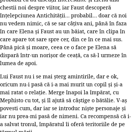
chestii noi despre viitor, iar Faust descoperă
înțelepciunea Antichității… probabil… doar că noi
nu vedem nimic, că se sar câțiva ani, până în faza
în care Elena și Faust au un băiat, care în clipa în
care apare tot sare spre cer, din ce în ce mai sus.
Până pică și moare, ceea ce o face pe Elena să
dispară într-un norișor de ceață, ca să-l urmeze în
lumea de apoi.
Lui Faust nu i se mai șterg amintirile, dar e ok,
oricum nu-i pasă că i-a mai murit un copil și și-a
mai ratat o relație. Merge înapoi la împărat, cu
Mephisto cu tot, și îl ajută să câștige o bătălie. V-aș
povesti cum, dar iar se introduc niște personaje și
iar nu prea-mi pasă de nimeni. Ca recompensă că i-
a salvat tronul, împăratul îi oferă teritoriile de pe