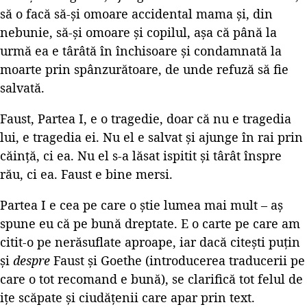
să o facă să-și omoare accidental mama și, din
nebunie, să-și omoare și copilul, așa că până la
urmă ea e târâtă în închisoare și condamnată la
moarte prin spânzurătoare, de unde refuză să fie
salvată.
Faust, Partea I, e o tragedie, doar că nu e tragedia
lui, e tragedia ei. Nu el e salvat și ajunge în rai prin
căință, ci ea. Nu el s-a lăsat ispitit și târât înspre
rău, ci ea. Faust e bine mersi.
Partea I e cea pe care o știe lumea mai mult – aș
spune eu că pe bună dreptate. E o carte pe care am
citit-o pe nerăsuflate aproape, iar dacă citești puțin
și
despre
Faust și Goethe (introducerea traducerii pe
care o tot recomand e bună), se clarifică tot felul de
ițe scăpate și ciudățenii care apar prin text.