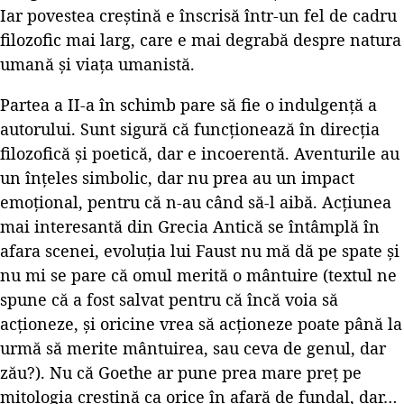
Iar povestea creștină e înscrisă într-un fel de cadru
filozofic mai larg, care e mai degrabă despre natura
umană și viața umanistă.
Partea a II-a în schimb pare să fie o indulgență a
autorului. Sunt sigură că funcționează în direcția
filozofică și poetică, dar e incoerentă. Aventurile au
un înțeles simbolic, dar nu prea au un impact
emoțional, pentru că n-au când să-l aibă. Acțiunea
mai interesantă din Grecia Antică se întâmplă în
afara scenei, evoluția lui Faust nu mă dă pe spate și
nu mi se pare că omul merită o mântuire (textul ne
spune că a fost salvat pentru că încă voia să
acționeze, și oricine vrea să acționeze poate până la
urmă să merite mântuirea, sau ceva de genul, dar
zău?). Nu că Goethe ar pune prea mare preț pe
mitologia creștină ca orice în afară de fundal, dar…