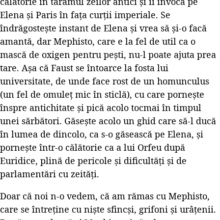
călătorie în tărâmul zeilor antici și îi invocă pe
Elena și Paris în fața curții imperiale. Se
îndrăgostește instant de Elena și vrea să și-o facă
amantă, dar Mephisto, care e la fel de util ca o
mască de oxigen pentru pești, nu-l poate ajuta prea
tare. Așa că Faust se întoarce la fosta lui
universitate, de unde face rost de un homunculus
(un fel de omuleț mic în sticlă), cu care pornește
înspre antichitate și pică acolo tocmai în timpul
unei sărbători. Găsește acolo un ghid care să-l ducă
în lumea de dincolo, ca s-o găsească pe Elena, și
pornește într-o călătorie ca a lui Orfeu după
Euridice, plină de pericole și dificultăți și de
parlamentări cu zeități.
Doar că noi n-o vedem, că am rămas cu Mephisto,
care se întreține cu niște sfincși, grifoni și urâțenii.