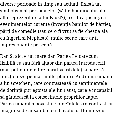
diverse perioade în timp sau acțiuni. Există un
simbolism al personajelor (să fie homunculusul o
altă reprezentare a lui Faust?), o critică jucăușă a
evenimentelor curente (invenția banilor de hârtie),
părți de comedie (sau ce-o fi vrut să fie chestia aia
cu îngerii și Mephisto), multe scene care ar fi
impresionante pe scenă.
Dar. Și aici e un mare dar. Partea I e oarecum
lizibilă cu sau fără ajutor din partea Introducerii
(mai puțin unele fire narative răzlețe) și pare să
funcționeze pe mai multe planuri. Ai drama umană
a lui Gretchen, care contrastează cu sentimentele
de dorință pur egoistă ale lui Faust, care e incapabil
să gândească la consecințele propriilor fapte.
Partea umană a poveștii e bineînțeles în contrast cu
imaginea de ansamblu cu diavolul și Dumnezeu.