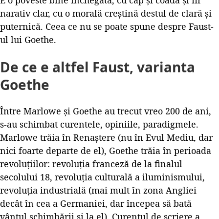
E o poveste bine închegată, cu cap și coadă și fir
narativ clar, cu o morală creștină destul de clară și
puternică. Ceea ce nu se poate spune despre Faust-
ul lui Goethe.
De ce e altfel Faust, varianta
Goethe
Între Marlowe și Goethe au trecut vreo 200 de ani,
s-au schimbat curentele, opiniile, paradigmele.
Marlowe trăia în Renaștere (nu în Evul Mediu, dar
nici foarte departe de el), Goethe trăia în perioada
revoluțiilor: revoluția franceză de la finalul
secolului 18, revoluția culturală a iluminismului,
revoluția industrială (mai mult în zona Angliei
decât în cea a Germaniei, dar începea să bată
vântul schimbării și la el). Curentul de scriere a