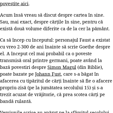
povestite aici
.
Acum însă vreau să discut despre cartea în sine.
Sau, mai exact, despre cărțile în sine, pentru că
există două volume diferite ca de la cer la pământ.
Ca să încep cu începutul: personajul Faust a existat
cu vreo 2-300 de ani înainte să scrie Goethe despre
el. A început cel mai probabil ca o poveste
transmisă oral printre germani, poate având la
bază povestiri despre
Simon Magul
(din Biblie),
poate bazate pe
Johann Fust
, care s-a băgat în
afacerea cu tipăritul de cărți înainte să fie o afacere
propriu-zisă (pe la jumătatea secolului 15) și s-a
trezit acuzat de vrăjitorie, că prea scotea cărți pe
bandă rulantă.
Versiunile scrise au apărut pe la sfârșitul secolului