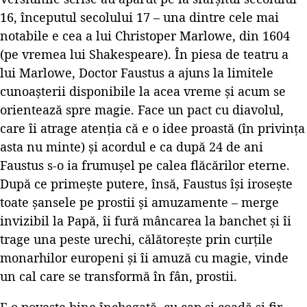
16, începutul secolului 17 – una dintre cele mai
notabile e cea a lui Christoper Marlowe, din 1604
(pe vremea lui Shakespeare). În piesa de teatru a
lui Marlowe, Doctor Faustus a ajuns la limitele
cunoașterii disponibile la acea vreme și acum se
orientează spre magie. Face un pact cu diavolul,
care îi atrage atenția că e o idee proastă (în privința
asta nu minte) și acordul e ca după 24 de ani
Faustus s-o ia frumușel pe calea flăcărilor eterne.
După ce primește putere, însă, Faustus își irosește
toate șansele pe prostii și amuzamente – merge
invizibil la Papă, îi fură mâncarea la banchet și îi
trage una peste urechi, călătorește prin curțile
monarhilor europeni și îi amuză cu magie, vinde
un cal care se transformă în fân, prostii.