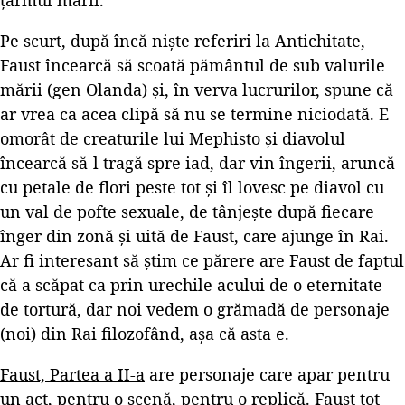
țărmul mării.
Pe scurt, după încă niște referiri la Antichitate,
Faust încearcă să scoată pământul de sub valurile
mării (gen Olanda) și, în verva lucrurilor, spune că
ar vrea ca acea clipă să nu se termine niciodată. E
omorât de creaturile lui Mephisto și diavolul
încearcă să-l tragă spre iad, dar vin îngerii, aruncă
cu petale de flori peste tot și îl lovesc pe diavol cu
un val de pofte sexuale, de tânjește după fiecare
înger din zonă și uită de Faust, care ajunge în Rai.
Ar fi interesant să știm ce părere are Faust de faptul
că a scăpat ca prin urechile acului de o eternitate
de tortură, dar noi vedem o grămadă de personaje
(noi) din Rai filozofând, așa că asta e.
Faust, Partea a II-a
are personaje care apar pentru
un act, pentru o scenă, pentru o replică. Faust tot