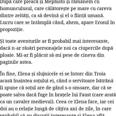
După care pleacă și Mephisto și rămânem cu
homunculusul, care călătorește pe mare cu careva
dintre zeități, ca să devină și el o ființă umană.
Lucru care se întâmplă când, ahem, apare Erosul în
propoziție.
Și toate aventurile ar fi probabil mai interesante,
dacă n-ar răsări personajele noi ca ciupercile după
ploaie. Mi-ar fi plăcut să-mi pese de cineva din
paginile astea.
În fine, Elena și slujnicele ei se întorc din Troia
acasă înaintea soțului ei, când o servitoare bătrână
îi spune că soțul are de gând s-o omoare, dar că se
poate salva dacă fuge în brațele lui Faust (care arată
ca un cavaler medieval). Ceea ce Elena face, iar cei
doi au o relație lungă de câțiva ani de zile, în care
probabil că au discuții interesante și Elena află