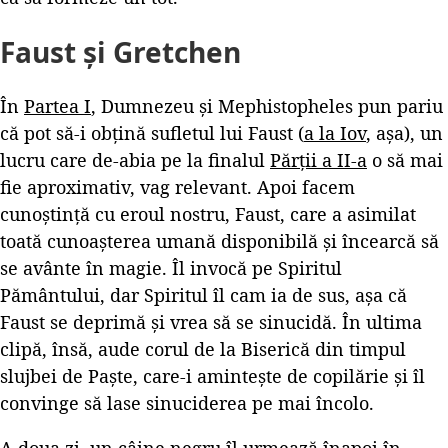
Faust și Gretchen
În
Partea I
, Dumnezeu și Mephistopheles pun pariu
că pot să-i obțină sufletul lui Faust (
a la Iov
, așa), un
lucru care de-abia pe la finalul
Părții a II-a
o să mai
fie aproximativ, vag relevant. Apoi facem
cunoștință cu eroul nostru, Faust, care a asimilat
toată cunoașterea umană disponibilă și încearcă să
se avânte în magie. Îl invocă pe Spiritul
Pământului, dar Spiritul îl cam ia de sus, așa că
Faust se deprimă și vrea să se sinucidă. În ultima
clipă, însă, aude corul de la Biserică din timpul
slujbei de Paște, care-i amintește de copilărie și îl
convinge să lase sinuciderea pe mai încolo.