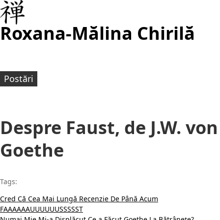
Roxana-Mălina Chirilă
Postări
Despre Faust, de J.W. von
Goethe
Tags:
Cred Că Cea Mai Lungă Recenzie De Până Acum
FAAAAAAUUUUUUSSSSST
Numai Mie Mi-a Displăcut Ce a Făcut Goethe La Bătrânețe?