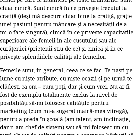
chiar cinică. Sunt cinică în ce priveşte trecutul la
cratiţă (deşi mă descurc chiar bine la cratiţă, graţie
unei pasiuni pentru mâncare şi a necesităţii de a
mi-o face singură), cinică în ce priveşte capacităţile
superioare ale femeii în ale cusutului sau ale
curăţeniei (prietenii ştiu de ce) şi cinică şi în ce
priveşte splendidele calităţi ale femeilor.
Femeile sunt, în general, ceea ce se fac. Te naşti pe
lume cu nişte atribute, cu nişte ocazii şi pe urmă te
clădeşti ca om – cum poţi, dar şi cum vrei. Nu ar fi
fost de exemplu totalmente exclus la nivel de
posibilităţi să-mi folosesc calităţile pentru
marketing (cum mi-a sugerat maică-mea vitregă),
pentru a preda în şcoală (am talent, am înclinaţie,
dar n-am chef de sistem) sau să-mi folosesc un cu