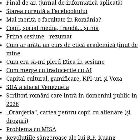
Final de an (jurnal de informatică aplicată)
Starea curentă a Facebookului
Mai merită o facultate în România?
Copii, social media, fraudă... și noi
Prima sesiune - rezumat
Cum ar arăta un curs de etică academică ținut de
mine
Cum era să-mi pierd Etica în sesiune
Cum merge cu traducerile cu AI
Capital cultural, gamificare, KPI-uri și Voxa
SUA a atacat Venezuela
Scriitori români care intră în domeniul public în
2026
„Oranjeria”, cartea pentru copii cu alienare (și
droguri)
Problema cu MISA
Revoluțiile sângeroase ale lui R.F. Kuang