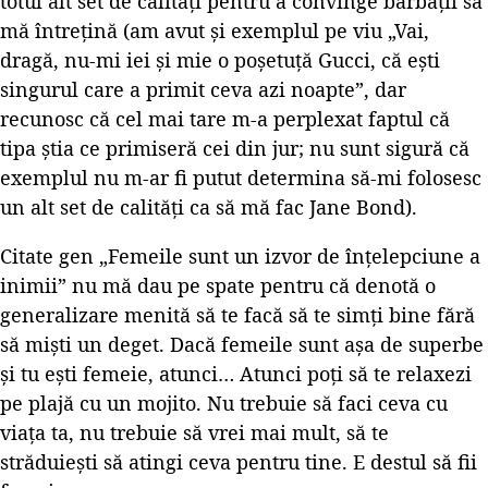
totul alt set de calităţi pentru a convinge bărbaţii să
mă întreţină (am avut şi exemplul pe viu „Vai,
dragă, nu-mi iei şi mie o poşetuţă Gucci, că eşti
singurul care a primit ceva azi noapte”, dar
recunosc că cel mai tare m-a perplexat faptul că
tipa ştia ce primiseră cei din jur; nu sunt sigură că
exemplul nu m-ar fi putut determina să-mi folosesc
un alt set de calităţi ca să mă fac Jane Bond).
Citate gen „Femeile sunt un izvor de înţelepciune a
inimii” nu mă dau pe spate pentru că denotă o
generalizare menită să te facă să te simţi bine fără
să mişti un deget. Dacă femeile sunt aşa de superbe
şi tu eşti femeie, atunci… Atunci poţi să te relaxezi
pe plajă cu un mojito. Nu trebuie să faci ceva cu
viaţa ta, nu trebuie să vrei mai mult, să te
străduieşti să atingi ceva pentru tine. E destul să fii