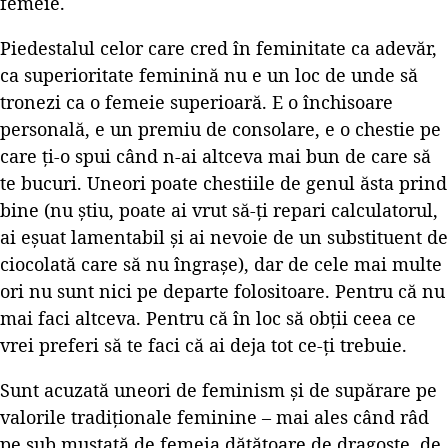
femeie.
Piedestalul celor care cred în feminitate ca adevăr,
ca superioritate feminină nu e un loc de unde să
tronezi ca o femeie superioară. E o închisoare
personală, e un premiu de consolare, e o chestie pe
care ţi-o spui când n-ai altceva mai bun de care să
te bucuri. Uneori poate chestiile de genul ăsta prind
bine (nu ştiu, poate ai vrut să-ţi repari calculatorul,
ai eşuat lamentabil şi ai nevoie de un substituent de
ciocolată care să nu îngraşe), dar de cele mai multe
ori nu sunt nici pe departe folositoare. Pentru că nu
mai faci altceva. Pentru că în loc să obţii ceea ce
vrei preferi să te faci că ai deja tot ce-ţi trebuie.
Sunt acuzată uneori de feminism şi de supărare pe
valorile tradiţionale feminine – mai ales când râd
pe sub mustaţă de femeia dătătoare de dragoste, de