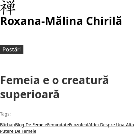
Roxana-Mălina Chirilă
Postări
Femeia e o creatură
superioară
Tags:
Bărbați
Blog De Femeie
Feminitate
Filozofeală
Idei Despre Una-Alta
Putere De Femeie