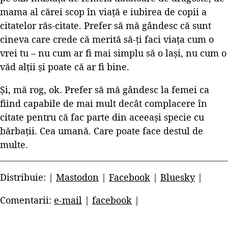
mama al cărei scop în viaţă e iubirea de copii a
citatelor răs-citate. Prefer să mă gândesc că sunt
cineva care crede că merită să-ţi faci viaţa cum o
vrei tu – nu cum ar fi mai simplu să o laşi, nu cum o
văd alţii şi poate că ar fi bine.
Şi, mă rog, ok. Prefer să mă gândesc la femei ca
fiind capabile de mai mult decât complacere în
citate pentru că fac parte din aceeaşi specie cu
bărbaţii. Cea umană. Care poate face destul de
multe.
Distribuie: |
Mastodon
|
Facebook
|
Bluesky
|
Comentarii:
e-mail
|
facebook
|