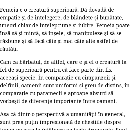
Femeia e o creatură superioară. Dă dovadă de
empatie şi de înţelegere, de blândeţe şi bunătate,
uneori chiar de înţelepciune şi iubire. Femeia poate
însă să şi mintă, să înşele, să manipuleze şi să se
răzbune şi să facă câte şi mai câte alte astfel de
răutăţi.
Cam ca bărbatul, de altfel, care e şi el o creatură la
fel de superioară pentru că face parte din fix
aceeaşi specie. În comparaţie cu cimpanzeii şi
delfinii, oamenii sunt uniformi şi greu de distins, în
comparaţie cu paramecii e aproape absurd să
vorbeşti de diferenţe importante între oameni.
Aşa că dintr-o perspectivă a umanităţii în general,
sunt prea puţin impresionată de chestiile despre
femei pe care le întâlnesc pe toate drumurile. Sunt