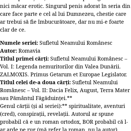
nici măcar erotic. Singurul penis adorat în seria din
care face parte e cel al lui Dumnezeu, chestie care
ar trebui să fie îmbucurătoare, dar nu mi-e foarte
clar de ce.
Numele seriei:
Sufletul Neamului Românesc
Autor:
Romavia
Titlul primei cărți:
Sufletul Neamului Românesc –
Vol. I: Legenda nemuritorilor din Valea Dunării.
ZALMOXIS. Primus Getarum et Europae Legislator.
Titlul celei de-a doua cărți:
Sufletul Neamului
Românesc – Vol. II: Dacia Felix, August, Terra Mater
sau Pământul Făgăduinței.**
Genul cărții (și al seriei):** spiritualitate, aventuri
(cred), conspirații, revelații. Autorul ar spune
probabil că e un roman ortodox, BOR probabil că l-
ar arde pe rug (mă refer la roman, nu la autor).