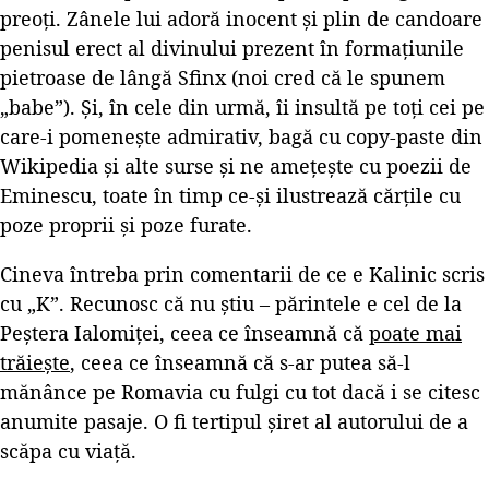
preoți. Zânele lui adoră inocent și plin de candoare
penisul erect al divinului prezent în formațiunile
pietroase de lângă Sfinx (noi cred că le spunem
„babe”). Și, în cele din urmă, îi insultă pe toți cei pe
care-i pomenește admirativ, bagă cu copy-paste din
Wikipedia și alte surse și ne amețește cu poezii de
Eminescu, toate în timp ce-și ilustrează cărțile cu
poze proprii și poze furate.
Cineva întreba prin comentarii de ce e Kalinic scris
cu „K”. Recunosc că nu știu – părintele e cel de la
Peștera Ialomiței, ceea ce înseamnă că
poate mai
trăiește
, ceea ce înseamnă că s-ar putea să-l
mănânce pe Romavia cu fulgi cu tot dacă i se citesc
anumite pasaje. O fi tertipul șiret al autorului de a
scăpa cu viață.