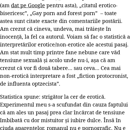
(am
dat pe Google
pentru asta), „citatul erotico-
bisericesc”, „Gay porn and forest porn” – toate
astea sunt citate exacte din comentariile postării.
Am crezut că cineva, undeva, mai trăiește în
inocență, la fel ca autorul. Voiam să fac o statistică a
interpretărilor erotice/non-erotice ale acestui pasaj.
Am stat mult timp printre fane nebune care văd
tensiune sexuală și acolo unde nu-i, așa că am
crezut că vor fi două tabere… sau ceva… Cea mai
non-erotică interpretare a fost „fiction protocronist,
de influenta optzecista”.
Statistica spune: strigător la cer de erotică.
Experimentul meu s-a scufundat din cauza faptului
că am ales un pasaj prea clar încărcat de tensiune
îmbibată cu dor mistuitor și iubire dulce. Însă în
ciuda aparențelor, romanul nu e pornografic. Nu e