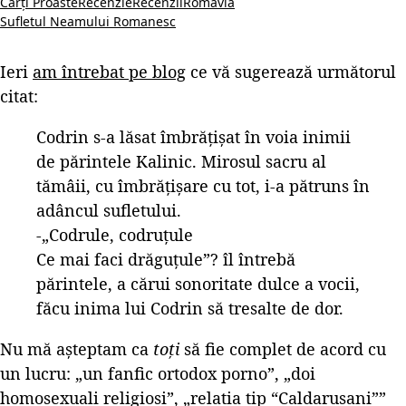
Cărți Proaste
Recenzie
Recenzii
Romavia
Sufletul Neamului Romanesc
Ieri
am întrebat pe blog
ce vă sugerează următorul
citat:
Codrin s-a lăsat îmbrățișat în voia inimii
de părintele Kalinic. Mirosul sacru al
tămâii, cu îmbrățișare cu tot, i-a pătruns în
adâncul sufletului.
-„Codrule, codruțule
Ce mai faci drăguțule”? îl întrebă
părintele, a cărui sonoritate dulce a vocii,
făcu inima lui Codrin să tresalte de dor.
Nu mă așteptam ca
toți
să fie complet de acord cu
un lucru: „un fanfic ortodox porno”, „doi
homosexuali religiosi”, „relatia tip “Caldarusani””