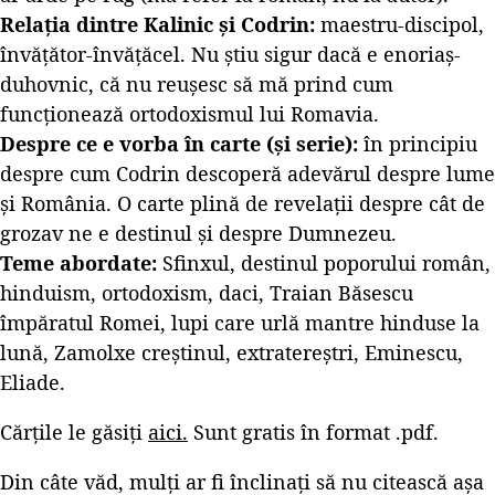
Relația dintre Kalinic și Codrin:
maestru-discipol,
învățător-învățăcel. Nu știu sigur dacă e enoriaș-
duhovnic, că nu reușesc să mă prind cum
funcționează ortodoxismul lui Romavia.
Despre ce e vorba în carte (și serie):
în principiu
despre cum Codrin descoperă adevărul despre lume
și România. O carte plină de revelații despre cât de
grozav ne e destinul și despre Dumnezeu.
Teme abordate:
Sfinxul, destinul poporului român,
hinduism, ortodoxism, daci, Traian Băsescu
împăratul Romei, lupi care urlă mantre hinduse la
lună, Zamolxe creștinul, extratereștri, Eminescu,
Eliade.
Cărțile le găsiți
aici.
Sunt gratis în format .pdf.
Din câte văd, mulți ar fi înclinați să nu citească așa