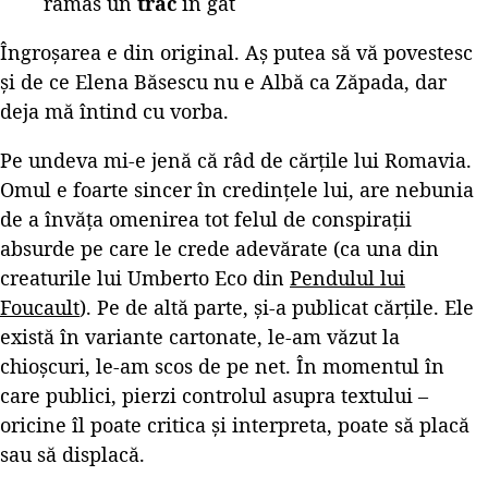
rămas un
trac
în gât
Îngroșarea e din original. Aș putea să vă povestesc
și de ce Elena Băsescu nu e Albă ca Zăpada, dar
deja mă întind cu vorba.
Pe undeva mi-e jenă că râd de cărțile lui Romavia.
Omul e foarte sincer în credințele lui, are nebunia
de a învăța omenirea tot felul de conspirații
absurde pe care le crede adevărate (ca una din
creaturile lui Umberto Eco din
Pendulul lui
Foucault
). Pe de altă parte, și-a publicat cărțile. Ele
există în variante cartonate, le-am văzut la
chioșcuri, le-am scos de pe net. În momentul în
care publici, pierzi controlul asupra textului –
oricine îl poate critica și interpreta, poate să placă
sau să displacă.