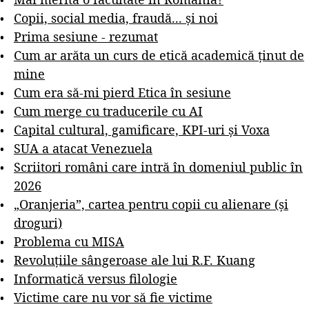
Copii, social media, fraudă... și noi
Prima sesiune - rezumat
Cum ar arăta un curs de etică academică ținut de
mine
Cum era să-mi pierd Etica în sesiune
Cum merge cu traducerile cu AI
Capital cultural, gamificare, KPI-uri și Voxa
SUA a atacat Venezuela
Scriitori români care intră în domeniul public în
2026
„Oranjeria”, cartea pentru copii cu alienare (și
droguri)
Problema cu MISA
Revoluțiile sângeroase ale lui R.F. Kuang
Informatică versus filologie
Victime care nu vor să fie victime