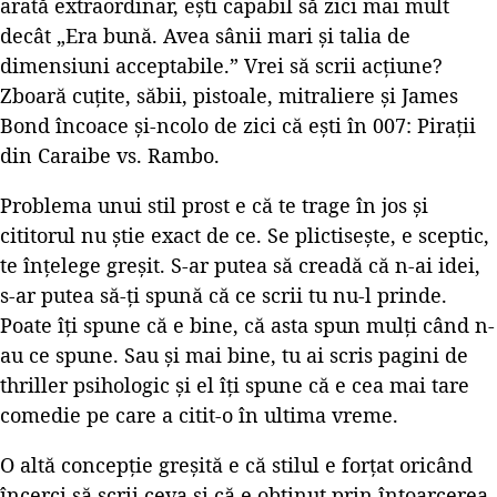
arată extraordinar, ești capabil să zici mai mult
decât „Era bună. Avea sânii mari și talia de
dimensiuni acceptabile.” Vrei să scrii acțiune?
Zboară cuțite, săbii, pistoale, mitraliere și James
Bond încoace și-ncolo de zici că ești în 007: Pirații
din Caraibe vs. Rambo.
Problema unui stil prost e că te trage în jos și
cititorul nu știe exact de ce. Se plictisește, e sceptic,
te înțelege greșit. S-ar putea să creadă că n-ai idei,
s-ar putea să-ți spună că ce scrii tu nu-l prinde.
Poate îți spune că e bine, că asta spun mulți când n-
au ce spune. Sau și mai bine, tu ai scris pagini de
thriller psihologic și el îți spune că e cea mai tare
comedie pe care a citit-o în ultima vreme.
O altă concepție greșită e că stilul e forțat oricând
încerci să scrii ceva și că e obținut prin întoarcerea