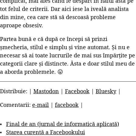
complicat, mai ales când le despart în halul ăsta pe
tot felul de criterii. Dar aici iese la iveală analista
din mine, cea care stă să descoasă probleme
aproape obsesiv.
Partea bună e că după ce începi să prinzi
șmecheria, stilul e simplu și vine automat. Și nu e
necesar să ai toate lucrurile de mai sus împărțite pe
categorii clare și distincte. Ăsta e doar stilul meu de
a aborda problemele. 😛
Distribuie: |
Mastodon
|
Facebook
|
Bluesky
|
Comentarii:
e-mail
|
facebook
|
Final de an (jurnal de informatică aplicată)
Starea curentă a Facebookului