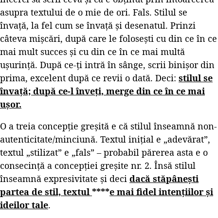
asupra textului de o mie de ori. Fals. Stilul se
învață, la fel cum se învață și desenatul. Prinzi
câteva mișcări, după care le folosești cu din ce în ce
mai mult succes și cu din ce în ce mai multă
ușurință. După ce-ți intră în sânge, scrii binișor din
prima, excelent după ce revii o dată. Deci:
stilul se
învață; după ce-l înveți, merge din ce în ce mai
ușor.
O a treia concepție greșită e că stilul înseamnă non-
autenticitate/minciună. Textul inițial e „adevărat”,
textul „stilizat” e „fals” – probabil părerea asta e o
consecință a concepției greșite nr. 2. Însă stilul
înseamnă expresivitate și deci
dacă stăpânești
partea de stil, textul
****
e mai fidel intențiilor și
ideilor tale
.