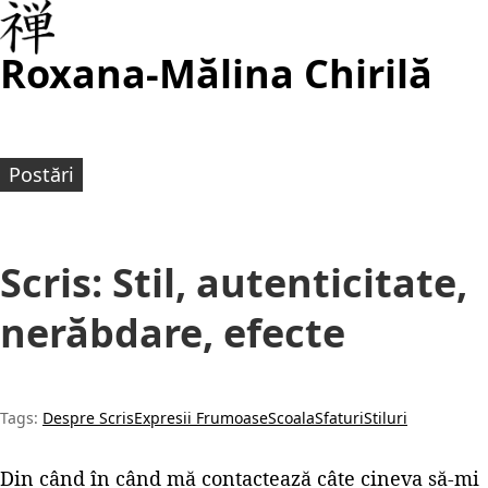
Roxana-Mălina Chirilă
Postări
Scris: Stil, autenticitate,
nerăbdare, efecte
Tags:
Despre Scris
Expresii Frumoase
Scoala
Sfaturi
Stiluri
Din când în când mă contactează câte cineva să-mi