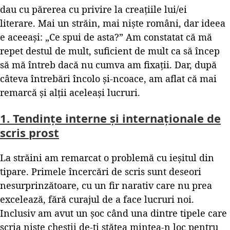
dau cu părerea cu privire la creațiile lui/ei
literare. Mai un străin, mai niște români, dar ideea
e aceeași: „Ce spui de asta?” Am constatat că mă
repet destul de mult, suficient de mult ca să încep
să mă întreb dacă nu cumva am fixații. Dar, după
câteva întrebări încolo și-ncoace, am aflat că mai
remarcă și alții aceleași lucruri.
1. Tendințe interne și internaționale de
scris prost
La străini am remarcat o problemă cu ieșitul din
tipare. Primele încercări de scris sunt deseori
nesurprinzătoare, cu un fir narativ care nu prea
excelează, fără curajul de a face lucruri noi.
Inclusiv am avut un șoc când una dintre tipele care
scria niște chestii de-ți stătea mintea-n loc pentru