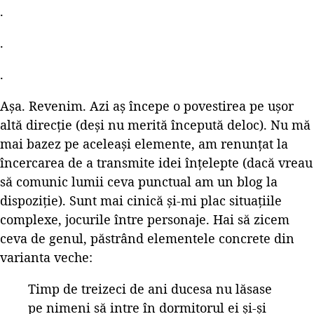
.
.
.
Așa. Revenim. Azi aș începe o povestirea pe ușor
altă direcție (deși nu merită începută deloc). Nu mă
mai bazez pe aceleași elemente, am renunțat la
încercarea de a transmite idei înțelepte (dacă vreau
să comunic lumii ceva punctual am un blog la
dispoziție). Sunt mai cinică și-mi plac situațiile
complexe, jocurile între personaje. Hai să zicem
ceva de genul, păstrând elementele concrete din
varianta veche:
Timp de treizeci de ani ducesa nu lăsase
pe nimeni să intre în dormitorul ei și-și