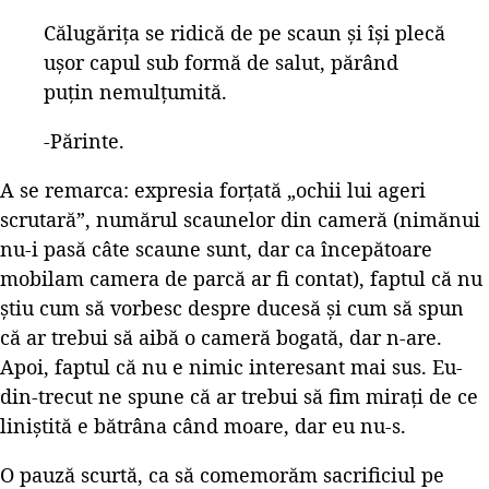
Călugăriţa se ridică de pe scaun şi îşi plecă
uşor capul sub formă de salut, părând
puţin nemulţumită.
-Părinte.
A se remarca: expresia forțată „ochii lui ageri
scrutară”, numărul scaunelor din cameră (nimănui
nu-i pasă câte scaune sunt, dar ca începătoare
mobilam camera de parcă ar fi contat), faptul că nu
știu cum să vorbesc despre ducesă și cum să spun
că ar trebui să aibă o cameră bogată, dar n-are.
Apoi, faptul că nu e nimic interesant mai sus. Eu-
din-trecut ne spune că ar trebui să fim mirați de ce
liniștită e bătrâna când moare, dar eu nu-s.
O pauză scurtă, ca să comemorăm sacrificiul pe