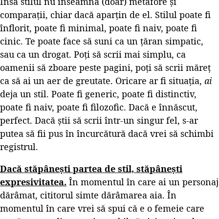
Însă stilul nu înseamnă (doar) metafore și
comparații, chiar dacă aparțin de el. Stilul poate fi
înflorit, poate fi minimal, poate fi naiv, poate fi
cinic. Te poate face să suni ca un țăran simpatic,
sau ca un drogat. Poți să scrii mai simplu, ca
oamenii să zboare peste pagini, poți să scrii măreț
ca să ai un aer de greutate. Oricare ar fi situația,
ai
deja un stil. Poate fi generic, poate fi distinctiv,
poate fi naiv, poate fi filozofic. Dacă e înnăscut,
perfect. Dacă știi să scrii într-un singur fel, s-ar
putea să fii pus în încurcătură dacă vrei să schimbi
registrul.
Dacă stăpânești partea de stil, stăpânești
expresivitatea.
În momentul în care ai un personaj
dărâmat, cititorul simte dărâmarea aia. În
momentul în care vrei să spui că e o femeie care