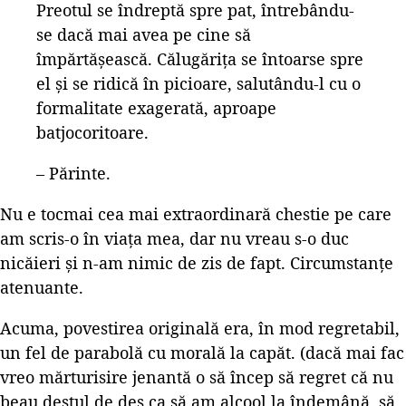
Preotul se îndreptă spre pat, întrebându-
se dacă mai avea pe cine să
împărtășească. Călugărița se întoarse spre
el și se ridică în picioare, salutându-l cu o
formalitate exagerată, aproape
batjocoritoare.
– Părinte.
Nu e tocmai cea mai extraordinară chestie pe care
am scris-o în viața mea, dar nu vreau s-o duc
nicăieri și n-am nimic de zis de fapt. Circumstanțe
atenuante.
Acuma, povestirea originală era, în mod regretabil,
un fel de parabolă cu morală la capăt. (dacă mai fac
vreo mărturisire jenantă o să încep să regret că nu
beau destul de des ca să am alcool la îndemână, să