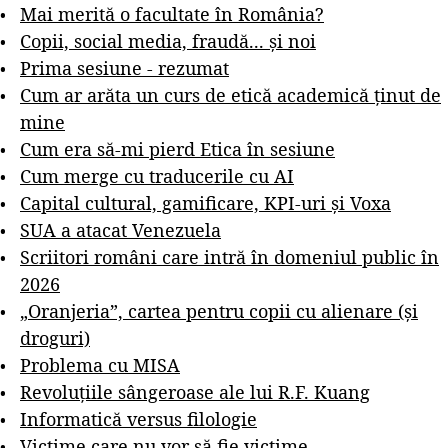
Mai merită o facultate în România?
Copii, social media, fraudă... și noi
Prima sesiune - rezumat
Cum ar arăta un curs de etică academică ținut de
mine
Cum era să-mi pierd Etica în sesiune
Cum merge cu traducerile cu AI
Capital cultural, gamificare, KPI-uri și Voxa
SUA a atacat Venezuela
Scriitori români care intră în domeniul public în
2026
„Oranjeria”, cartea pentru copii cu alienare (și
droguri)
Problema cu MISA
Revoluțiile sângeroase ale lui R.F. Kuang
Informatică versus filologie
Victime care nu vor să fie victime