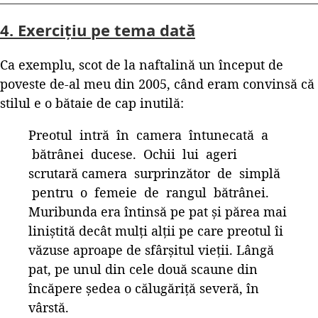
4. Exercițiu pe tema dată
Ca exemplu, scot de la naftalină un început de
poveste de-al meu din 2005, când eram convinsă că
stilul e o bătaie de cap inutilă:
Preotul intră în camera întunecată a
bătrânei ducese. Ochii lui ageri
scrutară camera surprinzător de simplă
pentru o femeie de rangul bătrânei.
Muribunda era întinsă pe pat şi părea mai
liniştită decât mulţi alţii pe care preotul îi
văzuse aproape de sfârşitul vieţii. Lângă
pat, pe unul din cele două scaune din
încăpere şedea o călugăriţă severă, în
vârstă.