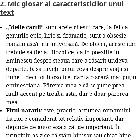
2. Mic glosar al caracteristicilor unui
text
„Ideile cărții”
sunt acele chestii care, la fel ca
genurile epic, liric și dramatic, sunt o obsesie
românească, nu universală. De obicei, aceste idei
trebuie să fie: a. filozofice, ca în poeziile lui
Eminescu despre steaua care a răsărit undeva
departe; b. să învețe omul ceva despre viață și
lume – deci tot filozofice, dar la o scară mai puțin
eminesciană. Părerea mea e că se pune prea
mult accent pe treaba asta, dar e doar părerea
mea.
Firul narativ
este, practic, acțiunea romanului.
La noi e considerat tot relativ important, dar
depinde de autor exact cât de important. În
principiu aș zice că stăm binișor sau chiar bine