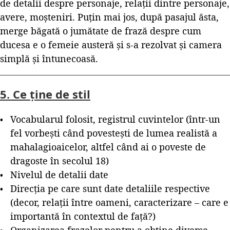
de detalii despre personaje, relații dintre personaje,
avere, moșteniri. Puțin mai jos, după pasajul ăsta,
merge băgată o jumătate de frază despre cum
ducesa e o femeie austeră și s-a rezolvat și camera
simplă și întunecoasă.
5. Ce ține de stil
Vocabularul folosit, registrul cuvintelor (într-un
fel vorbești când povestești de lumea realistă a
mahalagioaicelor, altfel când ai o poveste de
dragoste în secolul 18)
Nivelul de detalii date
Direcția pe care sunt date detaliile respective
(decor, relații între oameni, caracterizare – care e
importantă în contextul de față?)
Organizarea frazelor pentru a obține diverse