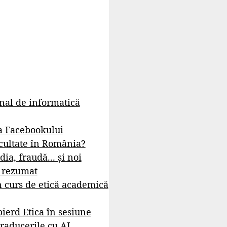
rnal de informatică
a Facebookului
cultate în România?
dia, fraudă... și noi
- rezumat
 curs de etică academică
ierd Etica în sesiune
raducerile cu AI