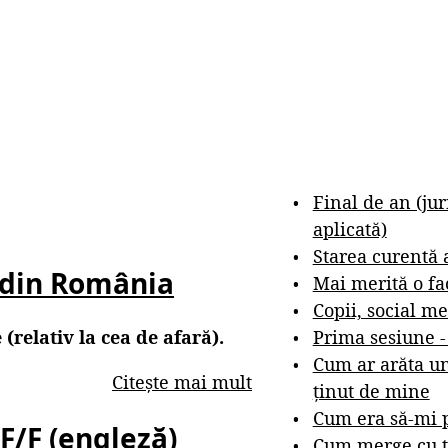
Final de an (ju
aplicată)
Starea curentă 
e din România
Mai merită o fa
Copii, social me
Prima sesiune 
(relativ la cea de afară).
Cum ar arăta un
Citește mai mult
ținut de mine
Cum era să-mi p
F/F (engleză)
Cum merge cu t