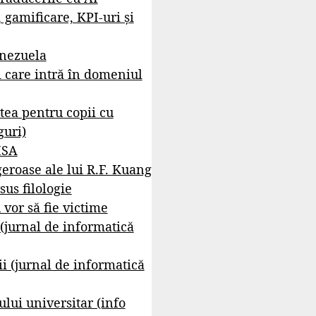
, gamificare, KPI-uri și
enezuela
i care intră în domeniul
tea pentru copii cu
guri)
ISA
geroase ale lui R.F. Kuang
sus filologie
 vor să fie victime
 (jurnal de informatică
i (jurnal de informatică
lui universitar (info