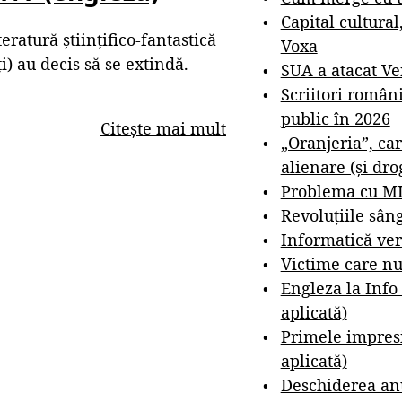
Capital cultural
eratură științifico-fantastică
Voxa
i) au decis să se extindă.
SUA a atacat V
Scriitori român
public în 2026
Citește mai mult
„Oranjeria”, car
alienare (și dro
Problema cu M
Revoluțiile sân
Informatică ver
Victime care nu
Engleza la Info
aplicată)
Primele impresi
aplicată)
Deschiderea anu