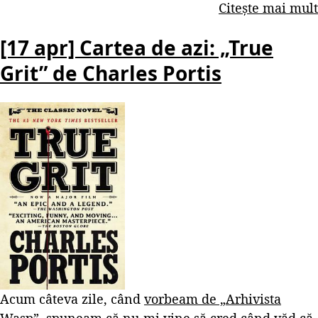
Citește mai mult
[17 apr] Cartea de azi: „True
Grit” de Charles Portis
Acum câteva zile, când
vorbeam de „Arhivista
Wasp”
, spuneam că nu-mi vine să cred când văd că