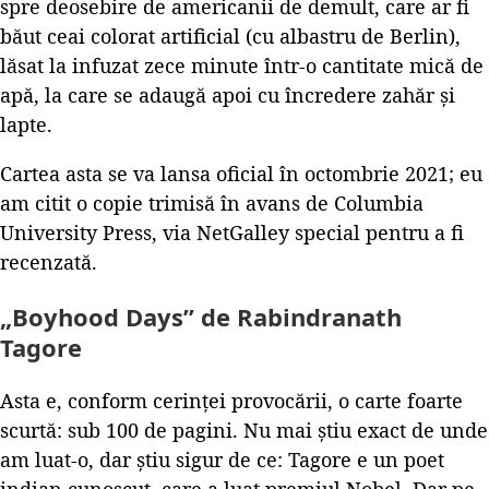
spre deosebire de americanii de demult, care ar fi
băut ceai colorat artificial (cu albastru de Berlin),
lăsat la infuzat zece minute într-o cantitate mică de
apă, la care se adaugă apoi cu încredere zahăr și
lapte.
Cartea asta se va lansa oficial în octombrie 2021; eu
am citit o copie trimisă în avans de Columbia
University Press, via NetGalley special pentru a fi
recenzată.
„Boyhood Days” de Rabindranath
Tagore
Asta e, conform cerinței provocării, o carte foarte
scurtă: sub 100 de pagini. Nu mai știu exact de unde
am luat-o, dar știu sigur de ce: Tagore e un poet
indian cunoscut, care a luat premiul Nobel. Dar pe