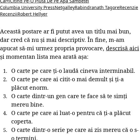
Cărți
Citind Pe-O Plută De Pe Apa Sâmbetei
Columbia University Press
Netgalley
Rabindranath Tagore
Recenzie
Recenzii
Robert Hellyer
Această postare ar fi putut avea un titlu mai bun,
dar cred că nu și mai descriptiv. În fine, m-am
apucat să-mi urmez propria provocare,
descrisă aici
și momentan lista mea arată așa:
O carte pe care ți-o laudă cineva interminabil.
O carte pe care ai citit-o mai demult și ți-a
plăcut enorm.
O carte dintr-un gen care te face să te simți
mereu bine.
O carte pe care ai luat-o pentru că ți-a plăcut
coperta.
O carte dintr-o serie pe care ai zis mereu că o s-
o termini.