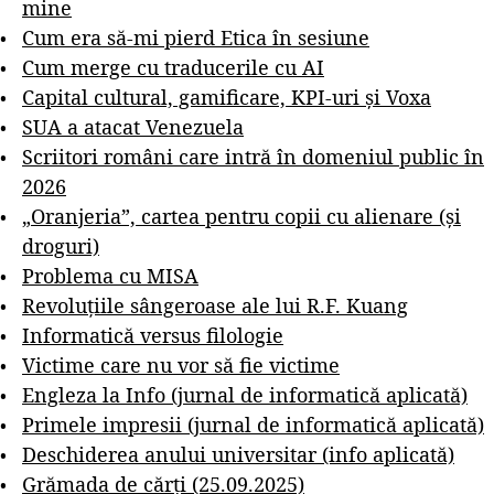
mine
Cum era să-mi pierd Etica în sesiune
Cum merge cu traducerile cu AI
Capital cultural, gamificare, KPI-uri și Voxa
SUA a atacat Venezuela
Scriitori români care intră în domeniul public în
2026
„Oranjeria”, cartea pentru copii cu alienare (și
droguri)
Problema cu MISA
Revoluțiile sângeroase ale lui R.F. Kuang
Informatică versus filologie
Victime care nu vor să fie victime
Engleza la Info (jurnal de informatică aplicată)
Primele impresii (jurnal de informatică aplicată)
Deschiderea anului universitar (info aplicată)
Grămada de cărți (25.09.2025)