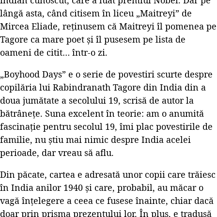
lângă asta, când citisem în liceu „Maitreyi” de
Mircea Eliade, reținusem că Maitreyi îl pomenea pe
Tagore ca mare poet și îl pusesem pe lista de
oameni de citit… într-o zi.
„Boyhood Days” e o serie de povestiri scurte despre
copilăria lui Rabindranath Tagore din India din a
doua jumătate a secolului 19, scrisă de autor la
bătrânețe. Suna excelent în teorie: am o anumită
fascinație pentru secolul 19, îmi plac povestirile de
familie, nu știu mai nimic despre India acelei
perioade, dar vreau să aflu.
Din păcate, cartea e adresată unor copii care trăiesc
în India anilor 1940 și care, probabil, au măcar o
vagă înțelegere a ceea ce fusese înainte, chiar dacă
doar prin prisma prezentului lor. În plus, e tradusă