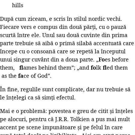
hills
După cum ziceam, e scris în stilul nordic vechi.
Fiecare vers e compus din două părți, cu o pauză
scurtă între ele. Unul sau două cuvinte din prima
parte trebuie să aibă o primă silabă accentuată care
începe cu o consoană care se repetă la începutul
unui singur cuvânt din a doua parte. „
Fo
es before
them,
fl
ames behind them”; „and
fo
lk
fl
ed them
as the
fa
ce of God”.
În fine, regulile sunt complicate, dar nu trebuie să
le înțelegi ca să simți efectul.
Mai e o problemă: povestea e greu de citit și înțeles
pe alocuri, pentru că J.R.R. Tolkien a pus mai mult
accent pe scene impunătoare și pe felul în care