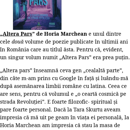
„
Altera Pars
” de Horia Marchean
e unul dintre
cele
două
volume de poezie publicate în ultimii ani
în România care au titlul ăsta. Pentru că, evident,
un singur volum numit „Altera Pars” era prea puțin.
„Altera pars” înseamnă ceva gen „cealaltă parte”,
din câte m-am prins cu Google în față și luându-mă
după asemănarea limbii române cu latina. Ceea ce
are sens, pentru că volumul e „o ceartă cosmică pe
strada Revoluției”. E foarte filozofic- spiritual și
pare foarte personal. Dacă la Tara Skurtu aveam
impresia că mă uit pe geam în viața ei personală, la
Horia Marchean am impresia că stau la masa de