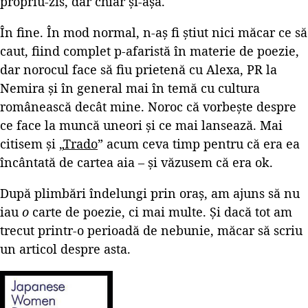
propriu-zis, dar chiar și-așa.
În fine. În mod normal, n-aș fi știut nici măcar ce să
caut, fiind complet p-afaristă în materie de poezie,
dar norocul face să fiu prietenă cu Alexa, PR la
Nemira și în general mai în temă cu cultura
românească decât mine. Noroc că vorbește despre
ce face la muncă uneori și ce mai lansează. Mai
citisem și „
Trado
” acum ceva timp pentru că era ea
încântată de cartea aia – și văzusem că era ok.
După plimbări îndelungi prin oraș, am ajuns să nu
iau
o
carte de poezie, ci mai multe. Și dacă tot am
trecut printr-o perioadă de nebunie, măcar să scriu
un articol despre asta.