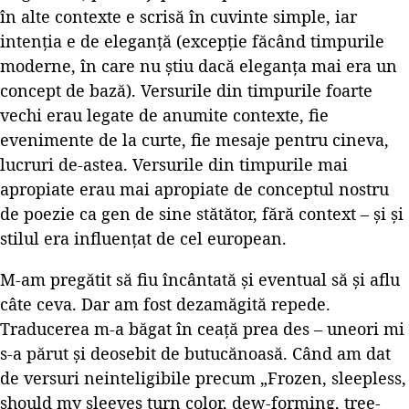
în alte contexte e scrisă în cuvinte simple, iar
intenția e de eleganță (excepție făcând timpurile
moderne, în care nu știu dacă eleganța mai era un
concept de bază). Versurile din timpurile foarte
vechi erau legate de anumite contexte, fie
evenimente de la curte, fie mesaje pentru cineva,
lucruri de-astea. Versurile din timpurile mai
apropiate erau mai apropiate de conceptul nostru
de poezie ca gen de sine stătător, fără context – și și
stilul era influențat de cel european.
M-am pregătit să fiu încântată și eventual să și aflu
câte ceva. Dar am fost dezamăgită repede.
Traducerea m-a băgat în ceață prea des – uneori mi
s-a părut și deosebit de butucănoasă. Când am dat
de versuri neinteligibile precum „Frozen, sleepless,
should my sleeves turn color, dew-forming, tree-