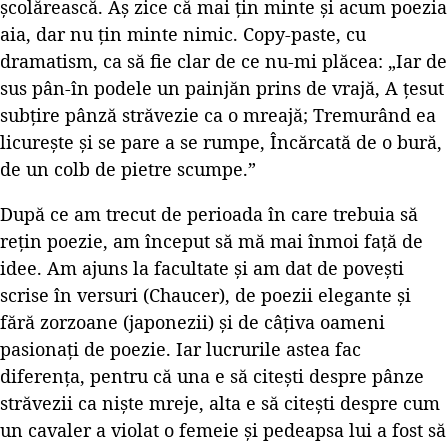
școlărească. Aș zice că mai țin minte și acum poezia
aia, dar nu țin minte nimic. Copy-paste, cu
dramatism, ca să fie clar de ce nu-mi plăcea: „Iar de
sus pân-în podele un painjăn prins de vrajă, A țesut
subțire pânză străvezie ca o mreajă; Tremurând ea
licurește și se pare a se rumpe, Încărcată de o bură,
de un colb de pietre scumpe.”
După ce am trecut de perioada în care trebuia să
rețin poezie, am început să mă mai înmoi față de
idee. Am ajuns la facultate și am dat de povești
scrise în versuri (Chaucer), de poezii elegante și
fără zorzoane (japonezii) și de câțiva oameni
pasionați de poezie. Iar lucrurile astea fac
diferența, pentru că una e să citești despre pânze
străvezii ca niște mreje, alta e să citești despre cum
un cavaler a violat o femeie și pedeapsa lui a fost să