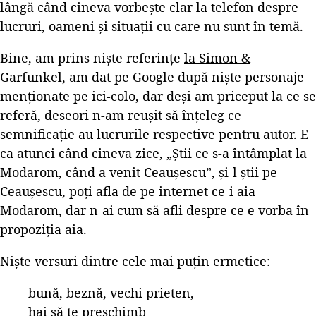
lângă când cineva vorbește clar la telefon despre
lucruri, oameni și situații cu care nu sunt în temă.
Bine, am prins niște referințe
la Simon &
Garfunkel
, am dat pe Google după niște personaje
menționate pe ici-colo, dar deși am priceput la ce se
referă, deseori n-am reușit să înțeleg ce
semnificație au lucrurile respective pentru autor. E
ca atunci când cineva zice, „Știi ce s-a întâmplat la
Modarom, când a venit Ceaușescu”, și-l știi pe
Ceaușescu, poți afla de pe internet ce-i aia
Modarom, dar n-ai cum să afli despre ce e vorba în
propoziția aia.
Niște versuri dintre cele mai puțin ermetice:
bună, beznă, vechi prieten,
hai să te preschimb