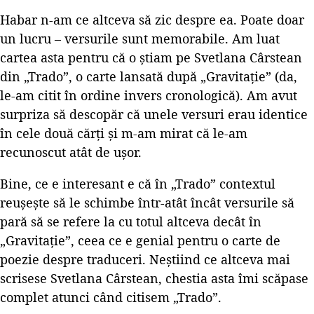
Habar n-am ce altceva să zic despre ea. Poate doar
un lucru – versurile sunt memorabile. Am luat
cartea asta pentru că o știam pe Svetlana Cârstean
din „Trado”, o carte lansată după „Gravitație” (da,
le-am citit în ordine invers cronologică). Am avut
surpriza să descopăr că unele versuri erau identice
în cele două cărți și m-am mirat că le-am
recunoscut atât de ușor.
Bine, ce e interesant e că în „Trado” contextul
reușește să le schimbe într-atât încât versurile să
pară să se refere la cu totul altceva decât în
„Gravitație”, ceea ce e genial pentru o carte de
poezie despre traduceri. Neștiind ce altceva mai
scrisese Svetlana Cârstean, chestia asta îmi scăpase
complet atunci când citisem „Trado”.