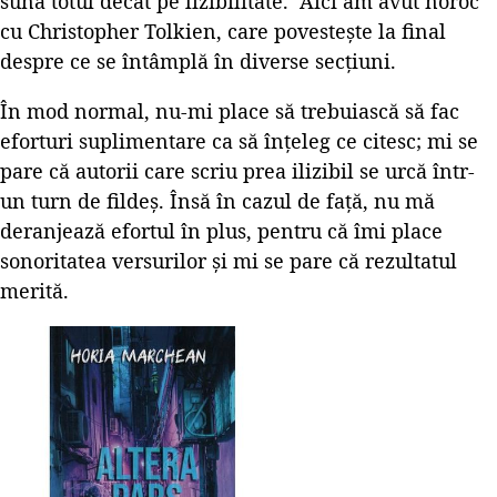
sună totul decât pe lizibilitate. Aici am avut noroc
cu Christopher Tolkien, care povestește la final
despre ce se întâmplă în diverse secțiuni.
În mod normal, nu-mi place să trebuiască să fac
eforturi suplimentare ca să înțeleg ce citesc; mi se
pare că autorii care scriu prea ilizibil se urcă într-
un turn de fildeș. Însă în cazul de față, nu mă
deranjează efortul în plus, pentru că îmi place
sonoritatea versurilor și mi se pare că rezultatul
merită.