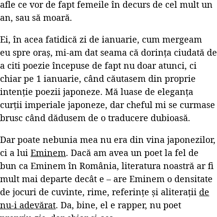
afle ce vor de fapt femeile în decurs de cel mult un
an, sau să moară.
Ei, în acea fatidică zi de ianuarie, cum mergeam
eu spre oraș, mi-am dat seama că dorința ciudată de
a citi poezie începuse de fapt nu doar atunci, ci
chiar pe 1 ianuarie, când căutasem din proprie
intenție poezii japoneze. Mă luase de eleganța
curții imperiale japoneze, dar cheful mi se curmase
brusc când dădusem de o traducere dubioasă.
Dar poate nebunia mea nu era din vina japonezilor,
ci a lui
Eminem
. Dacă am avea un poet la fel de
bun ca Eminem în România, literatura noastră ar fi
mult mai departe decât e – are Eminem o densitate
de jocuri de cuvinte, rime, referințe și aliterații
de
nu-i adevărat
. Da, bine, el e rapper, nu poet