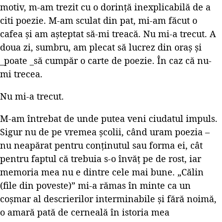
motiv, m-am trezit cu o dorință inexplicabilă de a
citi poezie. M-am sculat din pat, mi-am făcut o
cafea și am așteptat să-mi treacă. Nu mi-a trecut. A
doua zi, sumbru, am plecat să lucrez din oraș și
_poate _să cumpăr o carte de poezie. În caz că nu-
mi trecea.
Nu mi-a trecut.
M-am întrebat de unde putea veni ciudatul impuls.
Sigur nu de pe vremea școlii, când uram poezia –
nu neapărat pentru conținutul sau forma ei, cât
pentru faptul că trebuia s-o învăț pe de rost, iar
memoria mea nu e dintre cele mai bune. „Călin
(file din poveste)” mi-a rămas în minte ca un
coșmar al descrierilor interminabile și fără noimă,
o amară pată de cerneală în istoria mea