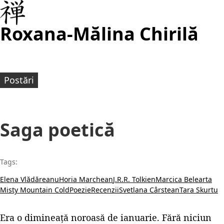
Roxana-Mălina Chirilă
Postări
Saga poetică
Tags:
Elena Vlădăreanu
Horia Marchean
J.R.R. Tolkien
Marcica Belearta
Misty Mountain Cold
Poezie
Recenzii
Svetlana Cârstean
Tara Skurtu
Era o dimineață noroasă de ianuarie. Fără niciun