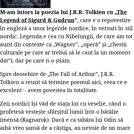
M-am întors la poezia lui J.R.R. Tolkien cu „
The
Legend of Sigurd & Gudrun
”
, care e o repovestire
în engleză a unor legende nordice, în versuri în stil
nordic. Legenda e cea cu Nibelungii, de care am tot
auzit (în contexte ca „Wagner”, „operă” și „chestii
culturale pe care ar trebui să le caut la un moment
dat”), dar pe care n-o știam.
Spre deosebire de „The Fall of Arthur”, J.R.R.
Tolkien a reușit să termine poemul aici, ceea ce e
excelent – avem povestea în totalitate.
Zeii nordici își văd de viața lor cu veselie, când o
profetesă vestește sfârșitul lumii într-o bătălie
imensă (Ragnarok). Dacă e ca tabăra lui Odin să
aibă vreo șansă de a câștiga, au nevoie de un mare