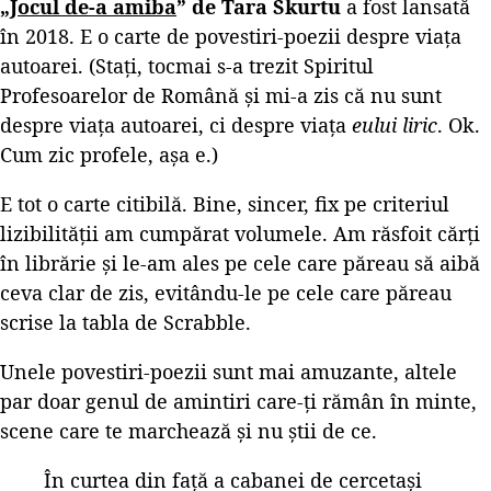
„
Jocul de-a amiba
” de Tara Skurtu
a fost lansată
în 2018. E o carte de povestiri-poezii despre viața
autoarei. (Stați, tocmai s-a trezit Spiritul
Profesoarelor de Română și mi-a zis că nu sunt
despre viața autoarei, ci despre viața
eului liric
. Ok.
Cum zic profele, așa e.)
E tot o carte citibilă. Bine, sincer, fix pe criteriul
lizibilității am cumpărat volumele. Am răsfoit cărți
în librărie și le-am ales pe cele care păreau să aibă
ceva clar de zis, evitându-le pe cele care păreau
scrise la tabla de Scrabble.
Unele povestiri-poezii sunt mai amuzante, altele
par doar genul de amintiri care-ți rămân în minte,
scene care te marchează și nu știi de ce.
În curtea din față a cabanei de cercetași