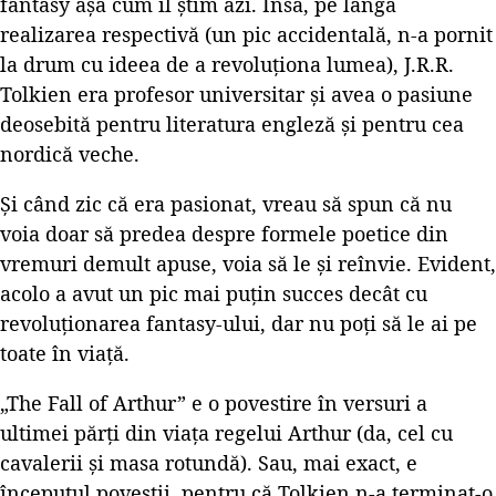
fantasy așa cum îl știm azi. Însă, pe lângă
realizarea respectivă (un pic accidentală, n-a pornit
la drum cu ideea de a revoluționa lumea), J.R.R.
Tolkien era profesor universitar și avea o pasiune
deosebită pentru literatura engleză și pentru cea
nordică veche.
Și când zic că era pasionat, vreau să spun că nu
voia doar să predea despre formele poetice din
vremuri demult apuse, voia să le și reînvie. Evident,
acolo a avut un pic mai puțin succes decât cu
revoluționarea fantasy-ului, dar nu poți să le ai pe
toate în viață.
„The Fall of Arthur” e o povestire în versuri a
ultimei părți din viața regelui Arthur (da, cel cu
cavalerii și masa rotundă). Sau, mai exact, e
începutul poveștii, pentru că Tolkien n-a terminat-o