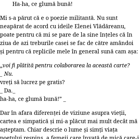
Ha-ha, ce glumă bună!
Mi s-a părut că e o poezie militantă. Nu sunt
neapărat de acord cu ideile Elenei Vlădăreanu,
poate pentru că mi se pare de la sine înțeles că în
ziua de azi treburile casei se fac de către amândoi
și pentru că replicile mele în general sună cam așa:
„
voi fi plătită pentru colaborarea la această carte?
_ Nu.
vreți să lucrez pe gratis?
_ Da._
ha-ha, ce glumă bună!” _
Dar în afara diferenței de viziune asupra vieții,
cartea e simpatică și mi-a plăcut mai mult decât mă
așteptam. Chiar descrie o lume și simți viața
poetului respins, a femeii care învață de mică care-i