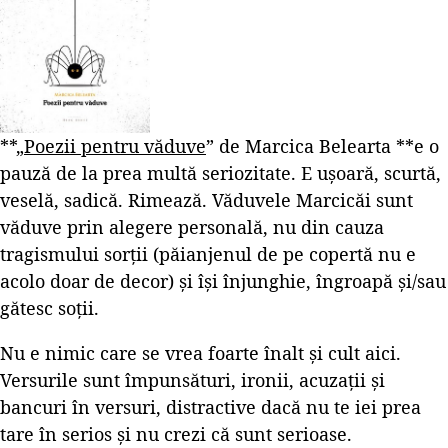
**„
Poezii pentru văduve
” de Marcica Belearta **e o
pauză de la prea multă seriozitate. E ușoară, scurtă,
veselă, sadică. Rimează. Văduvele Marcicăi sunt
văduve prin alegere personală, nu din cauza
tragismului sorții (păianjenul de pe copertă nu e
acolo doar de decor) și își înjunghie, îngroapă și/sau
gătesc soții.
Nu e nimic care se vrea foarte înalt și cult aici.
Versurile sunt împunsături, ironii, acuzații și
bancuri în versuri, distractive dacă nu te iei prea
tare în serios și nu crezi că sunt serioase.