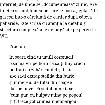
internet, de unde se „documentează” zilnic. Are
finețea și subtilitatea pe care te poți aștepta să le
găsești într-o cârciumă de cartier după câteva
păhărele. Este scrisă cu atenția la detaliu și
structura complexă a textelor găsite pe pereți la
WC.
Crăciun
În seara cînd tu umfli cozonacii
o să mă vîr pe horn ca să-ți ling cracii
pudrați cu zahăr candel și fistic
și-o să-ți extrag stafida din buric
și minereul de futai din coapse
dar pe neve, că statul pune taxe
(cum pun eu hulpav mîna pe popou)
și-ți trece goliciunea-n embargou