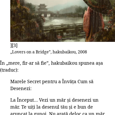
][3]
„Lovers on a Bridge”, hakubaikou, 2008
În „mere, fir-ar să fie”, hakubaikou spunea așa
(traduc):
Marele Secret pentru a Învăța Cum să
Desenezi:
La Început… Vezi un măr și desenezi un
măr. Te uiți la desenul tău și e bun de
aruncat la gunoi. Nu arată deloc ca un măr