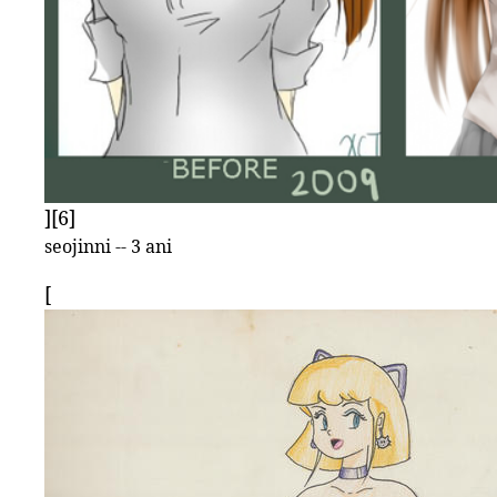
][6]
seojinni -- 3 ani
[