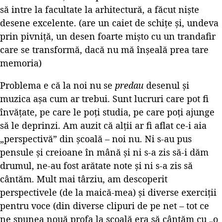
să intre la facultate la arhitectură, a făcut niște
desene excelente. (are un caiet de schițe și, undeva
prin pivniță, un desen foarte mișto cu un trandafir
care se transformă, dacă nu mă înșeală prea tare
memoria)
Problema e că la noi nu se
predau
desenul și
muzica așa cum ar trebui. Sunt lucruri care pot fi
învățate, pe care le poți studia, pe care poți ajunge
să le deprinzi. Am auzit că alții ar fi aflat ce-i aia
„perspectivă” din școală – noi nu. Ni s-au pus
pensule și creioane în mână și ni s-a zis să-i dăm
drumul, ne-au fost arătate note și ni s-a zis să
cântăm. Mult mai târziu, am descoperit
perspectivele (de la maică-mea) și diverse exerciții
pentru voce (din diverse clipuri de pe net – tot ce
ne spunea nouă profa la școală era să cântăm cu „o