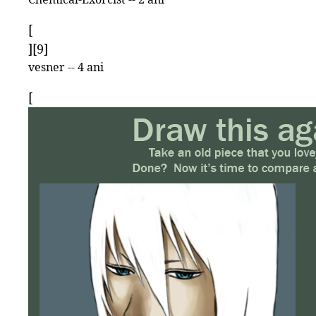
[
][9]
vesner -- 4 ani
[