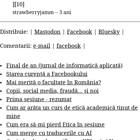
][10]
strawberryjamm -- 3 ani
Distribuie: |
Mastodon
|
Facebook
|
Bluesky
|
Comentarii:
e-mail
|
facebook
|
Final de an (jurnal de informatică aplicată)
Starea curentă a Facebookului
Mai merită o facultate în România?
Copii, social media, fraudă... și noi
Prima sesiune - rezumat
Cum ar arăta un curs de etică academică ținut de
mine
Cum era să-mi pierd Etica în sesiune
Cum merge cu traducerile cu AI