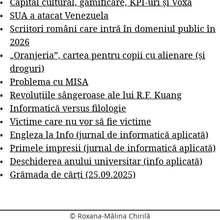
Capital cultural, gamificare, KPI-uri și Voxa
SUA a atacat Venezuela
Scriitori români care intră în domeniul public în
2026
„Oranjeria”, cartea pentru copii cu alienare (și
droguri)
Problema cu MISA
Revoluțiile sângeroase ale lui R.F. Kuang
Informatică versus filologie
Victime care nu vor să fie victime
Engleza la Info (jurnal de informatică aplicată)
Primele impresii (jurnal de informatică aplicată)
Deschiderea anului universitar (info aplicată)
Grămada de cărți (25.09.2025)
© Roxana-Mălina Chirilă