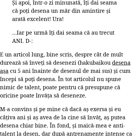
Și apoi, într-o zi minunată, îți dai seama
că poți desena un măr din amintire și
arată excelent! Ura!
…Iar pe urmă îți dai seama că au trecut
ANI. D-:
E un articol lung, bine scris, despre cât de mult
durează să înveți să desenezi (hakubaikou
desena
așa
cu 5 ani înainte de desenul de mai sus) și cum
începi să poți desena. În tot articolul nu spune
nimic de talent, poate pentru că presupune că
oricine poate învăța să deseneze.
M-a convins și pe mine că dacă aș exersa și eu
câțiva ani și aș avea de la cine să învăț, aș putea
desena chiar bine. În fond, și maică-mea e anti-
talent la desen, dar după antrenamente intense ca