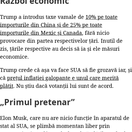
Război economic
Trump a introdus taxe vamale de
10% pe toate
importurile din China și de 25% pe toate
importurile din Mexic și Canada
, fără nicio
provocare din partea respectivelor țări. Inutil de
zis, țările respective au decis să ia și ele măsuri
economice.
Trump crede că așa va face SUA să fie grozavă iar, și
că
prețul inflației galopante e unul care merită
plătit
. Nu știu dacă votanții lui sunt de acord.
„Primul pretenar”
Elon Musk, care nu are nicio funcție în aparatul de
stat al SUA, se plimbă momentan liber prin