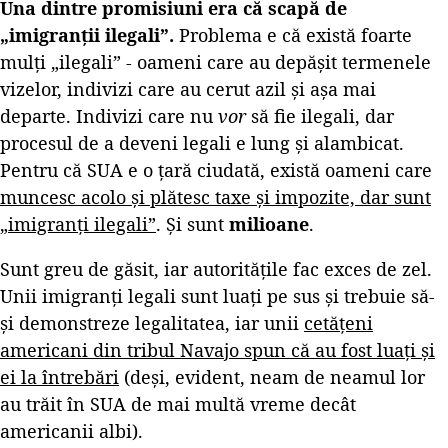
Una dintre promisiuni era că scapă de
„imigranții ilegali”.
Problema e că există foarte
mulți „ilegali” - oameni care au depășit termenele
vizelor, indivizi care au cerut azil și așa mai
departe. Indivizi care nu
vor
să fie ilegali, dar
procesul de a deveni legali e lung și alambicat.
Pentru că SUA e o țară ciudată, există oameni care
muncesc acolo și plătesc taxe și impozite, dar sunt
„imigranți ilegali”
. Și sunt
milioane
.
Sunt greu de găsit, iar autoritățile fac exces de zel.
Unii imigranți legali sunt luați pe sus și trebuie să-
și demonstreze legalitatea, iar unii
cetățeni
americani din tribul Navajo spun că au fost luați și
ei la întrebări
(deși, evident, neam de neamul lor
au trăit în SUA de mai multă vreme decât
americanii albi).