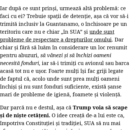
Iar după ce sunt prinși, urmează altă problemă: ce
faci cu ei? Trebuie spații de detenție, așa că vor să-i
trimită inclusiv la Guantanamo, o închisoare pe un
teritoriu care nu e chiar „în SUA” și
unde sunt
probleme de respectare a drepturilor omului
. Dar
chiar și fără să luăm în considerare un loc renumit
pentru abuzuri,
să vânezi și să închizi oameni
necesită fonduri
, iar să-i trimiți cu avionul sau barca
acasă tot nu e ușor. Foarte mulți își fac griji legate
de faptul că, acolo unde sunt prea mulți oameni
închiși și nu sunt fonduri suficiente, există șanse
mari de probleme de igienă, foamete și violență.
Dar parcă nu e destul, așa că
Trump voia să scape
și de niște cetățeni.
O idee creață de-a lui este ca,
împotriva Constituției și tradiției, SUA să nu mai