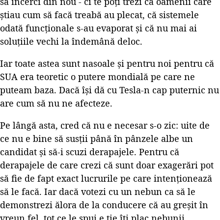
să încerci din nou - ci te poți trezi că oamenii care
știau cum să facă treabă au plecat, că sistemele
odată funcționale s-au evaporat și că nu mai ai
soluțiile vechi la îndemână deloc.
Iar toate astea sunt nasoale și pentru noi pentru că
SUA era teoretic o putere mondială pe care ne
puteam baza. Dacă își dă cu Tesla-n cap puternic nu
are cum să nu ne afecteze.
Pe lângă asta, cred că nu e necesar s-o zic: uite de
ce nu e bine să susții până în pânzele albe un
candidat și să-i scuzi derapajele. Pentru că
derapajele de care crezi că sunt doar exagerări pot
să fie de fapt exact lucrurile pe care intenționează
să le facă. Iar dacă votezi cu un nebun ca să le
demonstrezi ălora de la conducere că au greșit în
vreun fel, tot ce le spui e ție îți plac nebunii.