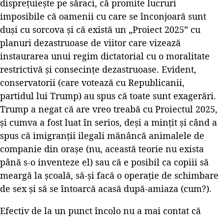
disprețuiește pe săraci, că promite lucruri
imposibile că oamenii cu care se înconjoară sunt
duși cu sorcova și că există un „Proiect 2025” cu
planuri dezastruoase de viitor care vizează
instaurarea unui regim dictatorial cu o moralitate
restrictivă și consecințe dezastruoase. Evident,
conservatorii (care votează cu Republicanii,
partidul lui Trump) au spus că toate sunt exagerări.
Trump a negat că are vreo treabă cu Proiectul 2025,
și cumva a fost luat în serios, deși a mințit și când a
spus că imigranții ilegali mănâncă animalele de
companie din orașe (nu, această teorie nu exista
până s-o inventeze el) sau că e posibil ca copiii să
meargă la școală, să-și facă o operație de schimbare
de sex și să se întoarcă acasă după-amiaza (cum?).
Efectiv de la un punct încolo nu a mai contat că