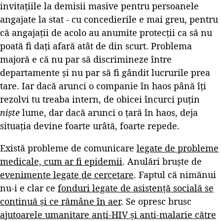
invitațiile la demisii masive pentru persoanele
angajate la stat - cu concedierile e mai greu, pentru
că angajații de acolo au anumite protecții ca să nu
poată fi dați afară atât de din scurt. Problema
majoră e că nu par să discrimineze între
departamente și nu par să fi gândit lucrurile prea
tare. Iar dacă arunci o companie în haos până îți
rezolvi tu treaba intern, de obicei încurci puțin
niște
lume, dar dacă arunci o țară în haos, deja
situația devine foarte urâtă, foarte repede.
Există probleme de comunicare
legate de probleme
medicale, cum ar fi epidemii
. Anulări bruște de
evenimente legate de cercetare
. Faptul că nimănui
nu-i e clar ce
fonduri legate de asistență socială se
continuă și ce rămâne în aer
. Se opresc brusc
ajutoarele umanitare anti-HIV și anti-malarie către