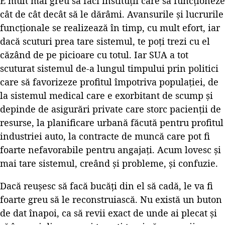
E mult mai greu să faci instituții care să funcționeze
cât de cât decât să le dărâmi. Avansurile și lucrurile
funcționale se realizează în timp, cu mult efort, iar
dacă scuturi prea tare sistemul, te poți trezi cu el
căzând de pe picioare cu totul. Iar SUA a tot
scuturat sistemul de-a lungul timpului prin politici
care să favorizeze profitul împotriva populației, de
la sistemul medical care e exorbitant de scump și
depinde de asigurări private care storc pacienții de
resurse, la planificare urbană făcută pentru profitul
industriei auto, la contracte de muncă care pot fi
foarte nefavorabile pentru angajați. Acum lovesc și
mai tare sistemul, creând și probleme, și confuzie.
Dacă reușesc să facă bucăți din el să cadă, le va fi
foarte greu să le reconstruiască. Nu există un buton
de dat înapoi, ca să revii exact de unde ai plecat și