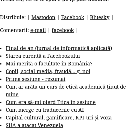
Distribuie: |
Mastodon
|
Facebook
|
Bluesky
|
Comentarii:
e-mail
|
facebook
|
Final de an (jurnal de informatică aplicată)
Starea curentă a Facebookului
Mai merită o facultate în România?
Copii, social media, fraudă... și noi
Prima sesiune - rezumat
Cum ar arăta un curs de etică academică ținut de
mine
Cum era să-mi pierd Etica în sesiune
Cum merge cu traducerile cu AI
Capital cultural, gamificare, KPI-uri și Voxa
SUA a atacat Venezuela