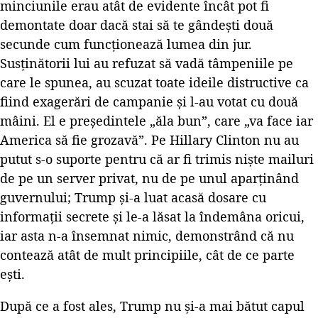
minciunile erau atât de evidente încât pot fi
demontate doar dacă stai să te gândești două
secunde cum funcționează lumea din jur.
Susținătorii lui au refuzat să vadă tâmpeniile pe
care le spunea, au scuzat toate ideile distructive ca
fiind exagerări de campanie și l-au votat cu două
mâini. El e președintele „ăla bun”, care „va face iar
America să fie grozavă”. Pe Hillary Clinton nu au
putut s-o suporte pentru că ar fi trimis niște mailuri
de pe un server privat, nu de pe unul aparținând
guvernului; Trump și-a luat acasă dosare cu
informații secrete și le-a lăsat la îndemâna oricui,
iar asta n-a însemnat nimic, demonstrând că nu
contează atât de mult principiile, cât de ce parte
ești.
După ce a fost ales, Trump nu și-a mai bătut capul