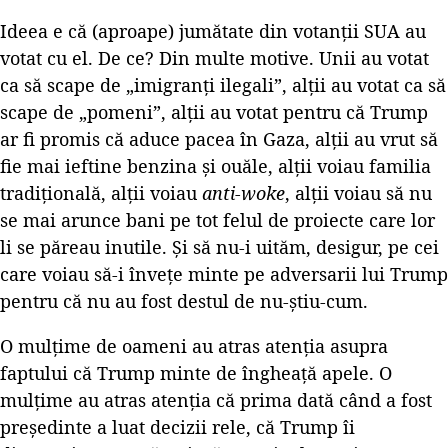
Ideea e că (aproape) jumătate din votanții SUA au
votat cu el. De ce? Din multe motive. Unii au votat
ca să scape de „imigranți ilegali”, alții au votat ca să
scape de „pomeni”, alții au votat pentru că Trump
ar fi promis că aduce pacea în Gaza, alții au vrut să
fie mai ieftine benzina și ouăle, alții voiau familia
tradițională, alții voiau
anti-woke
, alții voiau să nu
se mai arunce bani pe tot felul de proiecte care lor
li se păreau inutile. Și să nu-i uităm, desigur, pe cei
care voiau să-i învețe minte pe adversarii lui Trump
pentru că nu au fost destul de nu-știu-cum.
O mulțime de oameni au atras atenția asupra
faptului că Trump minte de îngheață apele. O
mulțime au atras atenția că prima dată când a fost
președinte a luat decizii rele, că Trump îi