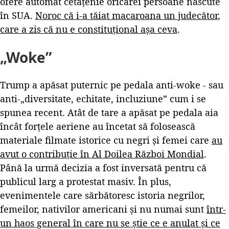
ofere automat cetățenie oricărei persoane născute
în SUA.
Noroc că i-a tăiat macaroana un judecător,
care a zis că nu e constituțional așa ceva
.
„Woke”
Trump a apăsat puternic pe pedala anti-woke - sau
anti-„diversitate, echitate, incluziune” cum i se
spunea recent. Atât de tare a apăsat pe pedala aia
încât forțele aeriene au încetat să folosească
materiale filmate istorice cu negri și femei care
au
avut o contribuție în Al Doilea Război Mondial
.
Până la urmă decizia a fost inversată pentru că
publicul larg a protestat masiv. În plus,
evenimentele care sărbătoresc istoria negrilor,
femeilor, nativilor americani și nu numai sunt
într-
un haos general în care nu se știe ce e anulat și ce