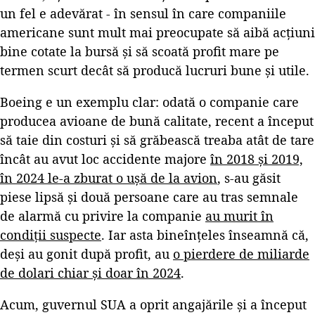
un fel e adevărat - în sensul în care companiile
americane sunt mult mai preocupate să aibă acțiuni
bine cotate la bursă și să scoată profit mare pe
termen scurt decât să producă lucruri bune și utile.
Boeing e un exemplu clar: odată o companie care
producea avioane de bună calitate, recent a început
să taie din costuri și să grăbească treaba atât de tare
încât au avut loc accidente majore
în 2018 și 2019,
în 2024 le-a zburat o ușă de la avion
, s-au găsit
piese lipsă și două persoane care au tras semnale
de alarmă cu privire la companie
au murit în
condiții suspecte
. Iar asta bineînțeles înseamnă că,
deși au gonit după profit, au
o pierdere de miliarde
de dolari chiar și doar în 2024
.
Acum, guvernul SUA a oprit angajările și a început