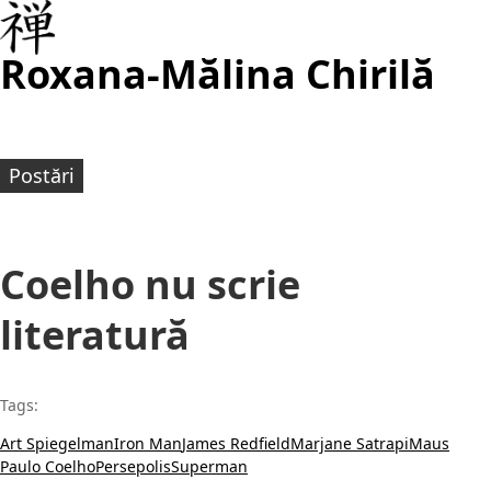
Roxana-Mălina Chirilă
Postări
Coelho nu scrie
literatură
Tags:
Art Spiegelman
Iron Man
James Redfield
Marjane Satrapi
Maus
Paulo Coelho
Persepolis
Superman