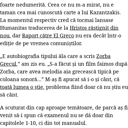
foarte nedumerită. Ceea ce nu m-a mirat, nu e
taman cea mai cunoscută carte a lui Kazantzakis.
La momentul respectiv cred că tocmai lansase
Humanitas traducerea de la
Hristos răstignit din
nou
, dar
Raport către El Greco
nu era decât într-o
ediție de pe vremea comuniștilor.
„E autobiografia tipului ăla care a scris
Zorba
Grecul
,” am zis eu. „S-a făcut și un film faimos după
Zorba, care avea melodia aia grecească tipică pe
coloana sonoră…” M-aș fi apucat să i-o și cânt, că
toată lumea o știe
, problema fiind doar că nu știu eu
să cânt.
A scuturat din cap aproape temătoare, de parcă aș fi
venit să-i spun că examenul nu se dă doar din
capitolele 1-10, ci din tot manualul.