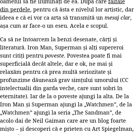
oamenii să fie iluminați de ea. După care
fâlfâie
din perdele
, pentru că ăsta e nivelul lor artistic, dar
ideea e că ei vor ca arta să transmită un
mesaj clar
,
așa cum ar face-o un eseu. Acela e scopul.
Ca să ne întoarcem la benzi desenate, cărți și
literatură. Iron Man, Superman și alți supereroi
sunt citiți pentru
poveste
. Povestea poate fi mai
superficială decât altele, dar e ok, ne mai și
relaxăm pentru că prea multă seriozitate și
profunzime dăunează grav simțului umorului (CC
intelectualii din garda veche, care sunt sobri în
eternitate). Iar de la o poveste ajungi la alta. De la
Iron Man și Superman ajungi la „Watchmen”, de la
„Watchmen” ajungi la seria „The Sandman”, de
acolo dai de Neil Gaiman care are un blog foarte
mișto – și descoperi că e prieten cu Art Spiegelman,