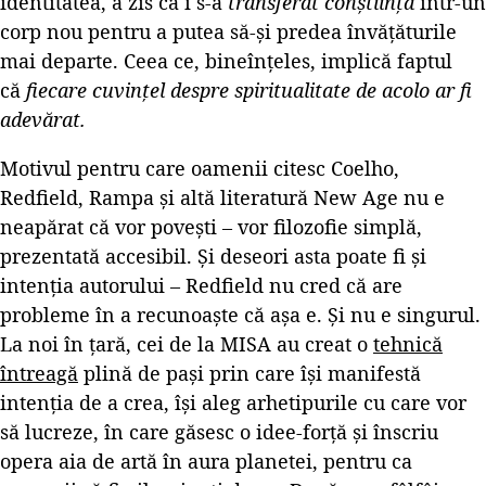
identitatea, a zis că i s-a
transferat conștiința
într-un
corp nou pentru a putea să-și predea învățăturile
mai departe. Ceea ce, bineînțeles, implică faptul
că
fiecare cuvințel despre spiritualitate de acolo ar fi
adevărat.
Motivul pentru care oamenii citesc Coelho,
Redfield, Rampa și altă literatură New Age nu e
neapărat că vor povești – vor filozofie simplă,
prezentată accesibil. Și deseori asta poate fi și
intenția autorului – Redfield nu cred că are
probleme în a recunoaște că așa e. Și nu e singurul.
La noi în țară, cei de la MISA au creat o
tehnică
întreagă
plină de pași prin care își manifestă
intenția de a crea, își aleg arhetipurile cu care vor
să lucreze, în care găsesc o idee-forță și înscriu
opera aia de artă în aura planetei, pentru ca