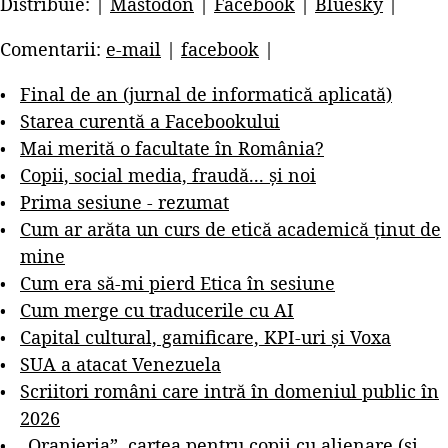
Distribuie: |
Mastodon
|
Facebook
|
Bluesky
|
Comentarii:
e-mail
|
facebook
|
Final de an (jurnal de informatică aplicată)
Starea curentă a Facebookului
Mai merită o facultate în România?
Copii, social media, fraudă... și noi
Prima sesiune - rezumat
Cum ar arăta un curs de etică academică ținut de
mine
Cum era să-mi pierd Etica în sesiune
Cum merge cu traducerile cu AI
Capital cultural, gamificare, KPI-uri și Voxa
SUA a atacat Venezuela
Scriitori români care intră în domeniul public în
2026
„Oranjeria”, cartea pentru copii cu alienare (și