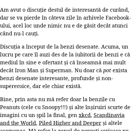
Am avut o discuție destul de interesantă de curând,
dar se va pierde în câteva zile în arhivele Facebook-
ului, acel loc unde nimic nu e de găsit decât atunci
când nu-l cauți.
Discuția a început de la benzi desenate. Acuma, un
lucru pe care îl auzi des de la iubitorii de benzi e că
mediul în sine e ofertant și că înseamnă mai mult
decât Iron Man și Superman. Nu doar că
pot
exista
benzi desenate interesante, profunde și non-
supereroice, dar ele chiar există.
Bine, prin asta nu mă refer doar la benzile cu
Peanuts (cele cu Snoopy!!!) și alte înșiruiri scurte de
imagini cu un șpil la final, gen
xkcd
,
Scandinavia
and the World
,
Piled Higher and Deeper
și altele
asemenea. Mă refer la genul de povești serioase pe