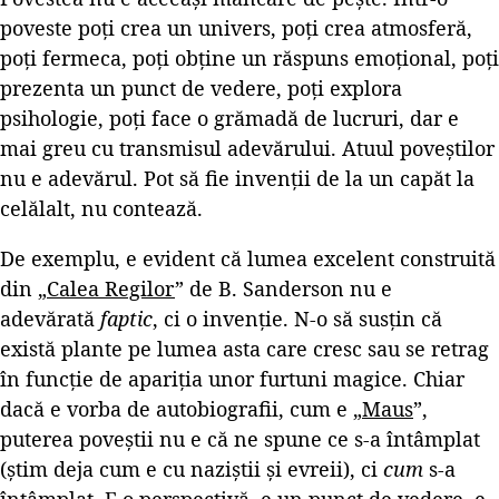
poveste poți crea un univers, poți crea atmosferă,
poți fermeca, poți obține un răspuns emoțional, poți
prezenta un punct de vedere, poți explora
psihologie, poți face o grămadă de lucruri, dar e
mai greu cu transmisul adevărului. Atuul poveștilor
nu e adevărul. Pot să fie invenții de la un capăt la
celălalt, nu contează.
De exemplu, e evident că lumea excelent construită
din „
Calea Regilor
” de B. Sanderson nu e
adevărată
faptic
, ci o invenție. N-o să susțin că
există plante pe lumea asta care cresc sau se retrag
în funcție de apariția unor furtuni magice. Chiar
dacă e vorba de autobiografii, cum e „
Maus
”,
puterea poveștii nu e că ne spune ce s-a întâmplat
(știm deja cum e cu naziștii și evreii), ci
cum
s-a
întâmplat. E o perspectivă, e un punct de vedere, e