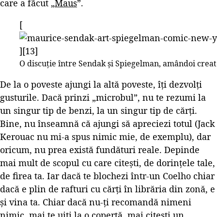
care a făcut „
Maus
”.
[
][13]
O discuție între Sendak și Spiegelman, amândoi creat
De la o poveste ajungi la altă poveste, îți dezvolți
gusturile. Dacă prinzi „microbul”, nu te rezumi la
un singur tip de benzi, la un singur tip de cărți.
Bine, nu înseamnă că ajungi să apreciezi totul (Jack
Kerouac nu mi-a spus nimic mie, de exemplu), dar
oricum, nu prea există fundături reale. Depinde
mai mult de scopul cu care citești, de dorințele tale,
de firea ta. Iar dacă te blochezi într-un Coelho chiar
dacă e plin de rafturi cu cărți în librăria din zonă, e
și vina ta. Chiar dacă nu-ți recomandă nimeni
nimic, mai te uiți la o copertă, mai citești un