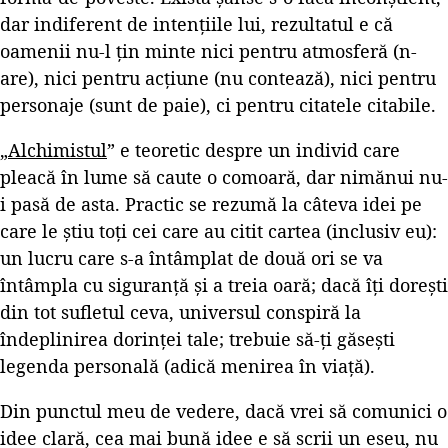
dar indiferent de intențiile lui, rezultatul e că
oamenii nu-l țin minte nici pentru atmosferă (n-
are), nici pentru acțiune (nu contează), nici pentru
personaje (sunt de paie), ci pentru citatele citabile.
„
Alchimistul
” e teoretic despre un individ care
pleacă în lume să caute o comoară, dar nimănui nu-
i pasă de asta. Practic se rezumă la câteva idei pe
care le știu toți cei care au citit cartea (inclusiv eu):
un lucru care s-a întâmplat de două ori se va
întâmpla cu siguranță și a treia oară; dacă îți dorești
din tot sufletul ceva, universul conspiră la
îndeplinirea dorinței tale; trebuie să-ți găsești
legenda personală (adică menirea în viață).
Din punctul meu de vedere, dacă vrei să comunici o
idee clară, cea mai bună idee e să scrii un eseu, nu