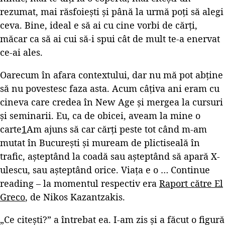
rezumat, mai răsfoiești și până la urmă poți să alegi
ceva. Bine, ideal e să ai cu cine vorbi de cărți,
măcar ca să ai cui să-i spui cât de mult te-a enervat
ce-ai ales.
Oarecum în afara contextului, dar nu mă pot abține
să nu povestesc faza asta. Acum câțiva ani eram cu
cineva care credea în New Age și mergea la cursuri
și seminarii. Eu, ca de obicei, aveam la mine o
carte
1
Am ajuns să car cărți peste tot când m-am
mutat în București și muream de plictiseală în
trafic, așteptând la coadă sau așteptând să apară X-
ulescu, sau așteptând orice. Viața e o …
Continue
reading
– la momentul respectiv era
Raport către El
Greco
, de Nikos Kazantzakis.
„Ce citești?” a întrebat ea. I-am zis și a făcut o figură