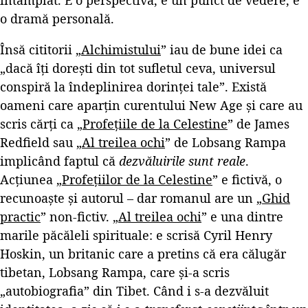
o dramă personală.
Însă cititorii „
Alchimistului
” iau de bune idei ca
„dacă îți dorești din tot sufletul ceva, universul
conspiră la îndeplinirea dorinței tale”. Există
oameni care aparțin curentului New Age și care au
scris cărți ca „
Profețiile de la Celestine
” de James
Redfield sau „
Al treilea ochi
” de Lobsang Rampa
implicând faptul că
dezvăluirile sunt reale
.
Acțiunea „
Profețiilor de la Celestine
” e fictivă, o
recunoaște și autorul – dar romanul are un „
Ghid
practic
” non-fictiv. „
Al treilea ochi
” e una dintre
marile păcăleli spirituale: e scrisă Cyril Henry
Hoskin, un britanic care a pretins că era călugăr
tibetan, Lobsang Rampa, care și-a scris
„autobiografia” din Tibet. Când i s-a dezvăluit