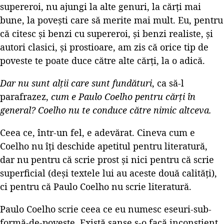
supereroi, nu ajungi la alte genuri, la cărți mai
bune, la povești care să merite mai mult. Eu, pentru
că citesc și benzi cu supereroi, și benzi realiste, și
autori clasici, și prostioare, am zis că orice tip de
poveste te poate duce către alte cărți, la o adică.
Dar nu sunt alții care sunt fundături
, ca să-l
parafrazez,
cum e Paulo Coelho pentru cărți în
general? Coelho nu te conduce către nimic altceva.
Ceea ce, într-un fel, e adevărat. Cineva cum e
Coelho nu îți deschide apetitul pentru literatură,
dar nu pentru că scrie prost și nici pentru că scrie
superficial (deși textele lui au aceste două calități),
ci pentru că Paulo Coelho nu scrie literatură.
Paulo Coelho scrie ceea ce eu numesc eseuri-sub-
formă-de-poveste. Există șanse s-o facă inconștient,