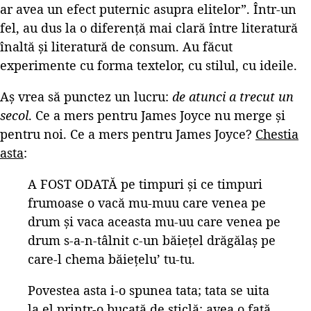
ar avea un efect puternic asupra elitelor”. Într-un
fel, au dus la o diferență mai clară între literatură
înaltă și literatură de consum. Au făcut
experimente cu forma textelor, cu stilul, cu ideile.
Aș vrea să punctez un lucru:
de atunci a trecut un
secol
. Ce a mers pentru James Joyce nu merge și
pentru noi. Ce a mers pentru James Joyce?
Chestia
asta
:
A FOST ODATĂ pe timpuri şi ce timpuri
frumoase o vacă mu-muu care venea pe
drum şi vaca aceasta mu-uu care venea pe
drum s-a-n-tâlnit c-un băieţel drăgălaş pe
care-l chema băieţelu’ tu-tu.
Povestea asta i-o spunea tata; tata se uita
la el printr-o bucată de sticlă; avea o faţă