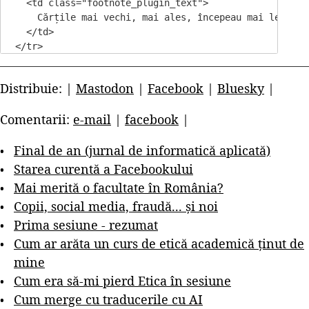
    <td class="footnote_plugin_text">

      Cărțile mai vechi, mai ales, începeau mai lent --
    </td>

  </tr>

Distribuie: |
Mastodon
|
Facebook
|
Bluesky
|
Comentarii:
e-mail
|
facebook
|
Final de an (jurnal de informatică aplicată)
Starea curentă a Facebookului
Mai merită o facultate în România?
Copii, social media, fraudă... și noi
Prima sesiune - rezumat
Cum ar arăta un curs de etică academică ținut de
mine
Cum era să-mi pierd Etica în sesiune
Cum merge cu traducerile cu AI