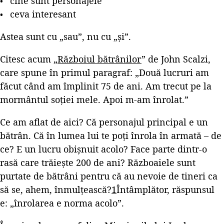
cine sunt personajele
ceva interesant
Astea sunt cu „sau”, nu cu „și”.
Citesc acum „
Războiul bătrânilor
” de John Scalzi,
care spune în primul paragraf: „Două lucruri am
făcut când am împlinit 75 de ani. Am trecut pe la
mormântul soției mele. Apoi m-am înrolat.”
Ce am aflat de aici? Că personajul principal e un
bătrân. Că în lumea lui te poți înrola în armată – de
ce? E un lucru obișnuit acolo? Face parte dintr-o
rasă care trăiește 200 de ani? Războaiele sunt
purtate de bătrâni pentru că au nevoie de tineri ca
să se, ahem, înmulțească?
1
Întâmplător, răspunsul
e: „înrolarea e norma acolo”.