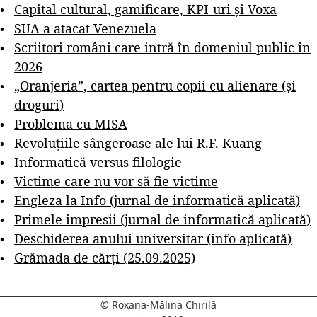
Capital cultural, gamificare, KPI-uri și Voxa
SUA a atacat Venezuela
Scriitori români care intră în domeniul public în
2026
„Oranjeria”, cartea pentru copii cu alienare (și
droguri)
Problema cu MISA
Revoluțiile sângeroase ale lui R.F. Kuang
Informatică versus filologie
Victime care nu vor să fie victime
Engleza la Info (jurnal de informatică aplicată)
Primele impresii (jurnal de informatică aplicată)
Deschiderea anului universitar (info aplicată)
Grămada de cărți (25.09.2025)
© Roxana-Mălina Chirilă