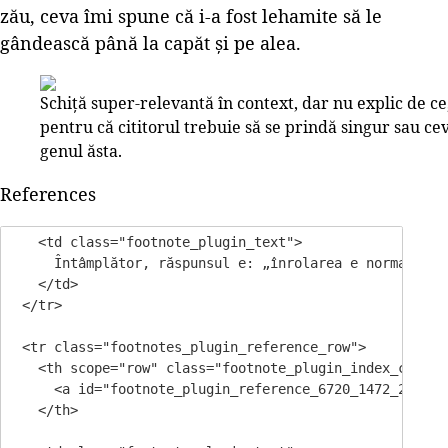
zău, ceva îmi spune că i-a fost lehamite să le
gândească până la capăt și pe alea.
Schiță super-relevantă în context, dar nu explic de ce
pentru că cititorul trebuie să se prindă singur sau ce
genul ăsta.
References
    <td class="footnote_plugin_text">

      Întâmplător, răspunsul e: „înrolarea e norma acolo
    </td>

  </tr>

  <tr class="footnotes_plugin_reference_row">

    <th scope="row" class="footnote_plugin_index_combi 
      <a id="footnote_plugin_reference_6720_1472_2" cla
    </th>
