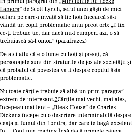
În primul paragraf din „
Minciunile lui Locke
Lamora
” de Scott Lynch, șeful unei găști de mici
orfani pe care-i învață să fie hoți încearcă să-i
vândă un copil problematic unui preot orb: „E fix
ce-ți trebuie ție, dar dacă nu-l cumperi azi, o să
trebuiască să-l omor.” (parafrazez)
De aici aflu că e o lume cu hoți și preoți, că
personajele sunt din straturile de jos ale societății și
că probabil că povestea va fi despre copilul ăsta
problematic.
Nu toate cărțile trebuie să aibă un prim paragraf
extrem de interesant.
2
Cărțile mai vechi, mai ales,
începeau mai lent – „Bleak House” de Charles
Dickens începe cu o descriere interminabilă despre
ceața și fumul din Londra, dar care te bagă excelent
în …
Continue reading
Însă dacă primele câteva