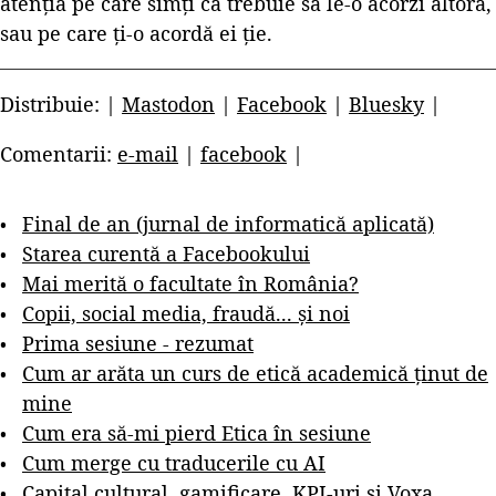
atenția pe care simți că trebuie să le-o acorzi altora,
sau pe care ți-o acordă ei ție.
Distribuie: |
Mastodon
|
Facebook
|
Bluesky
|
Comentarii:
e-mail
|
facebook
|
Final de an (jurnal de informatică aplicată)
Starea curentă a Facebookului
Mai merită o facultate în România?
Copii, social media, fraudă... și noi
Prima sesiune - rezumat
Cum ar arăta un curs de etică academică ținut de
mine
Cum era să-mi pierd Etica în sesiune
Cum merge cu traducerile cu AI
Capital cultural, gamificare, KPI-uri și Voxa