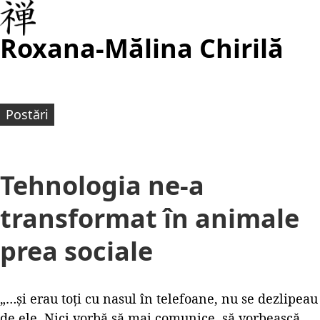
Roxana-Mălina Chirilă
Postări
Tehnologia ne-a
transformat în animale
prea sociale
„…și erau toți cu nasul în telefoane, nu se dezlipeau
de ele. Nici vorbă să mai comunice, să vorbească