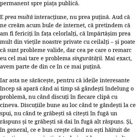
permanent spre piața publică.
E
prea multă
interacțiune, nu prea puțină. Aud că
ne creăm acum bule de internet, că pretindem că
am fi fericiți în fața celorlalți, că împărtășim prea
mult din viețile noastre private cu ceilalți – și poate
că sunt probleme valide, dar cea pe care o remarc
eu cel mai tare e problema
singurătății.
Mai exact,
avem parte de din ce în ce mai puțină.
Iar asta ne sărăcește, pentru că ideile interesante
încep să apară când ai timp să gândești îndelung o
problemă, nu când discuți în fiecare clipă cu
cineva. Discuțiile bune au loc când te gândești la ce
spui, nu când te grăbești să citești în fugă un
răspuns și te grăbești să dai în fugă alt răspuns. Și,
în general, ce e bun crește când nu ești hăituit de