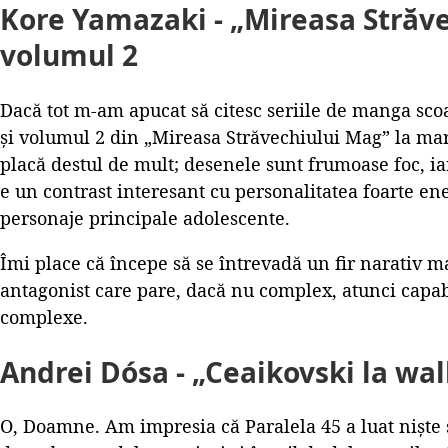
Kore Yamazaki - „Mireasa Străve
volumul 2
Dacă tot m-am apucat să citesc seriile de manga sco
și volumul 2 din „Mireasa Străvechiului Mag” la mar
placă destul de mult; desenele sunt frumoase foc, iar
e un contrast interesant cu personalitatea foarte ene
personaje principale adolescente.
Îmi place că începe să se întrevadă un fir narativ ma
antagonist care pare, dacă nu complex, atunci capa
complexe.
Andrei Dósa - „Ceaikovski la w
O, Doamne. Am impresia că Paralela 45 a luat niște scr