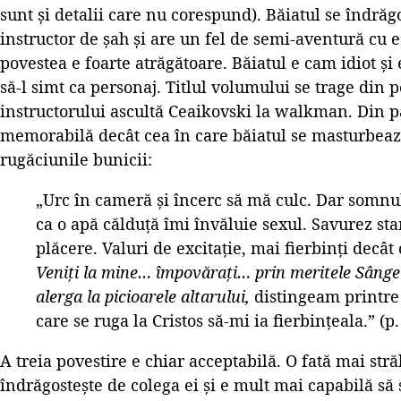
sunt și detalii care nu corespund). Băiatul se îndrăg
instructor de șah și are un fel de semi-aventură cu e
povestea e foarte atrăgătoare. Băiatul e cam idiot și e
să-l simt ca personaj. Titlul volumului se trage din p
instructorului ascultă Ceaikovski la walkman. Din p
memorabilă decât cea în care băiatul se masturbează
rugăciunile bunicii:
„Urc în cameră și încerc să mă culc. Dar somnu
ca o apă călduță îmi învăluie sexul. Savurez st
plăcere. Valuri de excitație, mai fierbinți decât
Veniți la mine… împovărați… prin meritele Sânge
alerga la picioarele altarului,
distingeam printre 
care se ruga la Cristos să-mi ia fierbințeala.” (p.
A treia povestire e chiar acceptabilă. O fată mai stră
îndrăgostește de colega ei și e mult mai capabilă să