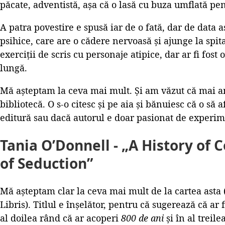
păcate, adventistă, așa că o lasă cu buza umflată p
A patra povestire e spusă iar de o fată, dar de data
psihice, care are o cădere nervoasă și ajunge la spital
exerciții de scris cu personaje atipice, dar ar fi fost
lungă.
Mă așteptam la ceva mai mult. Și am văzut că mai a
bibliotecă. O s-o citesc și pe aia și bănuiesc că o să
editură sau dacă autorul e doar pasionat de experime
Tania O’Donnell - „A History of 
of Seduction”
Mă așteptam clar la ceva mai mult de la cartea asta (
Libris). Titlul e înșelător, pentru că sugerează că ar
al doilea rând că ar acoperi
800 de ani
și în al treil