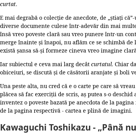
curtat
.
E mai degrabă o colecție de anecdote, de „știați că”-
diverse documente culese într-adevăr din mai multe 
însă vreo poveste clară sau vreo punere într-un con
merge înainte și înapoi, nu aflăm ce se schimbă de l
există șansa să-și formeze cineva vreo imagine clară
Iar subiectul e ceva mai larg decât
curtatul
. Chiar d
obiceiuri, se discută și de căsătorii aranjate și boli v
Una peste alta, nu cred că e o carte pe care să vreau
plăcea să fac exerciții de scris, aș putea s-o deschid 
inventez o poveste bazată pe anecdota de la pagina
de la pagina respectivă - cartea e plină de imagini.
Kawaguchi Toshikazu - „Până nu