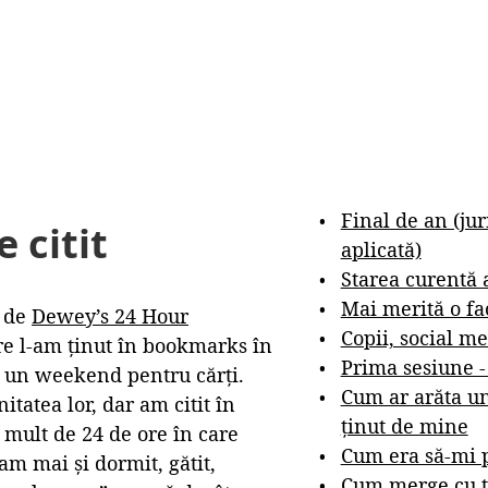
Final de an (ju
 citit
aplicată)
Starea curentă 
Mai merită o fa
t de
Dewey’s 24 Hour
Copii, social me
re l-am ținut în bookmarks în
Prima sesiune 
 un weekend pentru cărți.
Cum ar arăta un
tatea lor, dar am citit în
ținut de mine
i mult de 24 de ore în care
Cum era să-mi p
 am mai și dormit, gătit,
Cum merge cu t