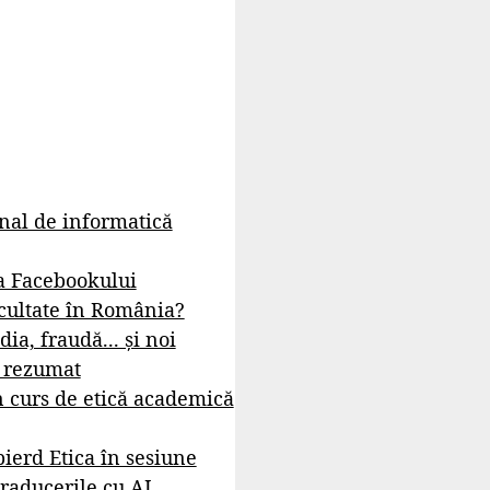
rnal de informatică
a Facebookului
cultate în România?
dia, fraudă... și noi
- rezumat
 curs de etică academică
ierd Etica în sesiune
raducerile cu AI