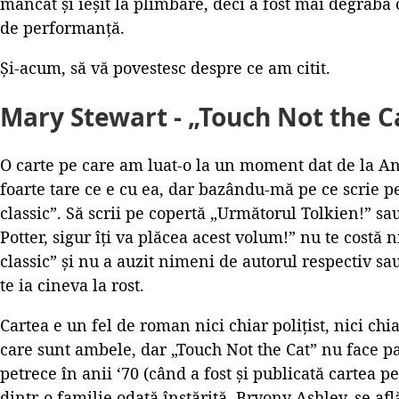
mâncat și ieșit la plimbare, deci a fost mai degrabă
de performanță.
Și-acum, să vă povestesc despre ce am citit.
Mary Stewart - „Touch Not the C
O carte pe care am luat-o la un moment dat de la Ant
foarte tare ce e cu ea, dar bazându-mă pe ce scrie 
classic”. Să scrii pe copertă „Următorul Tolkien!” sa
Potter, sigur îți va plăcea acest volum!” nu te costă
classic” și nu a auzit nimeni de autorul respectiv sa
te ia cineva la rost.
Cartea e un fel de roman nici chiar polițist, nici ch
care sunt ambele, dar „Touch Not the Cat” nu face pa
petrece în anii ‘70 (când a fost și publicată cartea 
dintr-o familie odată înstărită, Bryony Ashley, se af