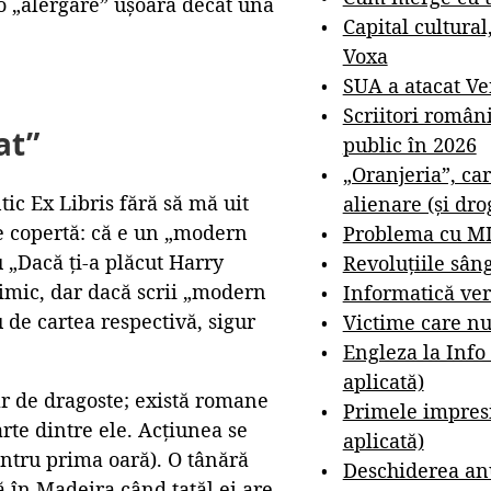
 o „alergare” ușoară decât una
Capital cultural
Voxa
SUA a atacat V
Scriitori român
at”
public în 2026
„Oranjeria”, car
ic Ex Libris fără să mă uit
alienare (și dro
pe copertă: că e un „modern
Problema cu M
u „Dacă ți-a plăcut Harry
Revoluțiile sân
 nimic, dar dacă scrii „modern
Informatică ver
u de cartea respectivă, sigur
Victime care nu
Engleza la Info
aplicată)
iar de dragoste; există romane
Primele impresi
rte dintre ele. Acțiunea se
aplicată)
pentru prima oară). O tânără
Deschiderea anu
lă în Madeira când tatăl ei are