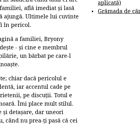
aplicată)
amiliei, află imediat și lasă
Grămada de cărț
să ajungă. Ultimele lui cuvinte
i în pericol.
agină a familiei, Bryony
ndește - și cine e membrul
pilărie, un bărbat pe care-l
unoaște.
te; chiar dacă pericolul e
lentă, iar accentul cade pe
ietenii, pe discuții. Totul e
moară. Îmi place mult stilul.
e și detașare, dar uneori
, când nu prea-ți pasă că cei
.