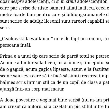
doar
despre
adolescenți, ci și
în stilul
adolescenților. 
care par scrise de niște oameni aflați la liceu, ceea 
motiv foarte bun pentru care și bildungsromanele de
sunt scrise de adulți: liceenii sunt rareori capabili 
scris.
„Ceaikovski la walkman” nu e de fapt un roman, ci o 
persoana întâi.
Prima e a unui tip care scrie de parcă totul se petre
Acum e admiterea la liceu, tot acum e și începutul ș
de o gagică, acum gagica lipsește, acum e la facultat
scene sau ceva care să te facă să simți trecerea timp
balmeș scris într-un stil ca de un copil de clasa a pa
ajungă într-un corp mai matur.
A doua povestire e
vag
mai bine scrisă (nu m-am prins
am crezut că autorul și-a cizelat un pic stilul între