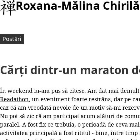
Roxana-Mălina Chirilă
Postări
Cărți dintr-un maraton de
În weekend m-am pus să citesc. Am dat mai demul
Readathon
, un eveniment foarte restrâns, dar pe ca
caz că am vreodată nevoie de un motiv să-mi rezerv
Nu pot să zic că am participat acum alături de comuni
paralel. A fost fix ce trebuia, o perioadă de ceva ma
activitatea principală a fost cititul - bine, între timp