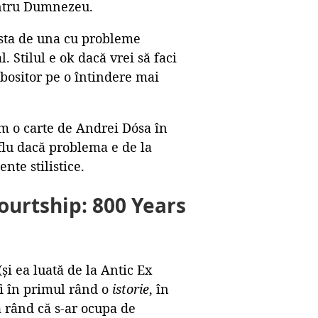
entru Dumnezeu.
 asta de una cu probleme
. Stilul e ok dacă vrei să faci
 obositor pe o întindere mai
m o carte de Andrei Dósa în
 aflu dacă problema e de la
nte stilistice.
Courtship: 800 Years
și ea luată de la Antic Ex
 fi în primul rând o
istorie
, în
ea rând că s-ar ocupa de