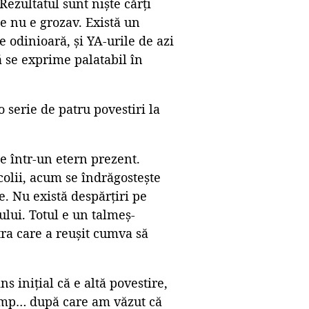
Rezultatul sunt niște cărți
ce nu e grozav. Există un
 odinioară, și YA-urile de azi
să se exprime palatabil în
serie de patru povestiri la
ce într-un etern prezent.
colii, acum se îndrăgostește
e. Nu există despărțiri pe
ului. Totul e un talmeș-
tra care a reușit cumva să
 inițial că e altă povestire,
 timp… după care am văzut că