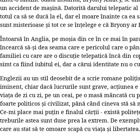
un accident de mașină. Datorită darului telepatic al f
totul ca să se ducă la el, dar el moare înainte ca ea 
sunt misterioase și tot ce se înțelege e că Bryony ar f
Întoarsă în Anglia, pe moșia din ce în ce mai în par
încearcă să-și dea seama care e pericolul care o pâ
familiei cu care are o discuție telepatică încă din co
simt ca fiind iubitul ei, dar a cărui identitate nu o c
Englezii au un stil deosebit de a scrie romane polițis
iminent, chiar dacă lucrurile sunt grave, acțiunea e 
viața de zi cu zi, pe un ceai, pe o masă mâncată cu pr
foarte politicos și civilizat, până când cineva stă să 
Ce-mi place mai puțin e finalul cărții - există politeț
treburile astea sunt duse prea la extrem. De exemplu
care au stat să te omoare scapă cu viața și libertatea