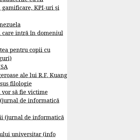
, gamificare, KPI-uri și
enezuela
i care intră în domeniul
tea pentru copii cu
guri)
ISA
geroase ale lui R.F. Kuang
sus filologie
 vor să fie victime
 (jurnal de informatică
i (jurnal de informatică
lui universitar (info