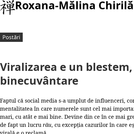
Roxana-Mălina Chirilă
Postări
Viralizarea e un blestem,
binecuvântare
Faptul că social media s-a umplut de influenceri, c
mentalitatea în care numerele sunt cel mai importan
mari, cu atât e mai bine. Devine din ce în ce mai gr
de fapt un lucru
rău
, cu excepția cazurilor în care e
virală e o reclamă.