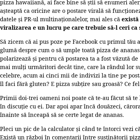
pizza hawaiiană, ai face bine să știi să enumeri ale
așteaptă ca oricine are o postare virală să funcțion
datele și PR-ul multinaționalelor, mai ales că
există
viralizarea e un lucru pe care trebuie să-l ceri ca 
Să zicem că ai pus poze pe Facebook cu primul tău al
glumă despre cum o să umple toată pizza de ananas
polarizează și pentru că postarea ta a fost văzută de 
mai mulți urmăritori decât tine, care la rândul lor 
celebre, acum ai cinci mii de indivizi la tine pe pos
îl faci fără gluten? E pizza subțire sau groasă? Ce fel
Primii doi-trei oameni noi poate că te-au făcut să te 
în discuție cu ei. Dar apoi apar încă douăzeci, căror
înainte să înceapă să se certe legat de ananas.
Pleci un pic de la calculator și când te întorci vezi 
Există un război în comentarii între susținătorii pizzei