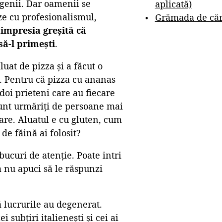
rgenii. Dar oamenii se
aplicată)
eze cu profesionalismul,
Grămada de cărț
 impresia greșită că
să-l primești
.
uat de pizza și a făcut o
. Pentru că pizza cu ananas
doi prieteni care au fiecare
sunt urmăriți de persoane mai
tare. Aluatul e cu gluten, cum
 de făină ai folosit?
bucuri de atenție. Poate intri
a nu apuci să le răspunzi
că lucrurile au degenerat.
 subțiri italienești și cei ai