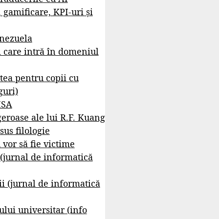
, gamificare, KPI-uri și
enezuela
i care intră în domeniul
tea pentru copii cu
guri)
ISA
geroase ale lui R.F. Kuang
sus filologie
 vor să fie victime
 (jurnal de informatică
i (jurnal de informatică
lui universitar (info