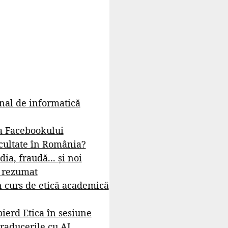
rnal de informatică
a Facebookului
cultate în România?
dia, fraudă... și noi
- rezumat
 curs de etică academică
ierd Etica în sesiune
raducerile cu AI