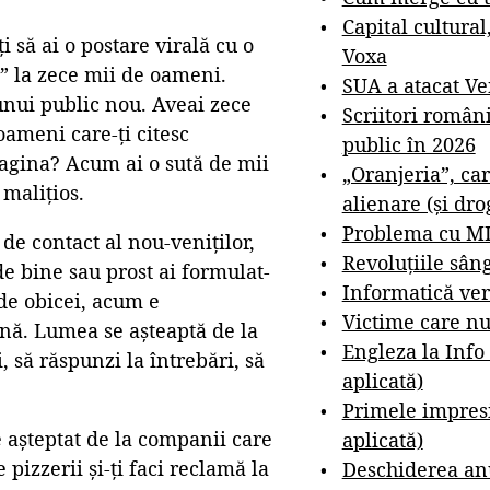
Capital cultural
 să ai o postare virală cu o
Voxa
a” la zece mii de oameni.
SUA a atacat V
unui public nou. Aveai zece
Scriitori român
oameni care-ți citesc
public în 2026
agina? Acum ai o sută de mii
„Oranjeria”, car
malițios.
alienare (și dro
Problema cu M
de contact al nou-veniților,
Revoluțiile sân
de bine sau prost ai formulat-
Informatică ver
 de obicei, acum e
Victime care nu
nă. Lumea se așteaptă de la
Engleza la Info
i, să răspunzi la întrebări, să
aplicată)
Primele impresi
e așteptat de la companii care
aplicată)
pizzerii și-ți faci reclamă la
Deschiderea anu