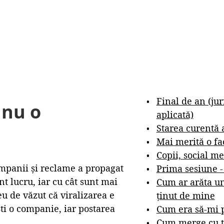
Final de an (ju
 nu o
aplicată)
Starea curentă 
Mai merită o fa
Copii, social me
ompanii și reclame a propagat
Prima sesiune 
t lucru, iar cu cât sunt mai
Cum ar arăta un
eu de văzut că viralizarea e
ținut de mine
ști o companie, iar postarea
Cum era să-mi p
Cum merge cu t