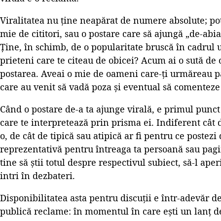
Viralitatea nu ține neapărat de numere absolute; poți
mie de cititori, sau o postare care să ajungă „de-abi
Ține, în schimb, de o popularitate bruscă în cadrul 
prieteni care te citeau de obicei? Acum ai o sută de 
postarea. Aveai o mie de oameni care-ți urmăreau p
care au venit să vadă poza și eventual să comenteze 
Când o postare de-a ta ajunge virală, e primul punct 
care te interpretează prin prisma ei. Indiferent cât 
o, de cât de tipică sau atipică ar fi pentru ce postezi
reprezentativă pentru întreaga ta persoană sau pagi
tine să știi totul despre respectivul subiect, să-l aper
intri în dezbateri.
Disponibilitatea asta pentru discuții e într-adevăr d
publică reclame: în momentul în care ești un lanț de 