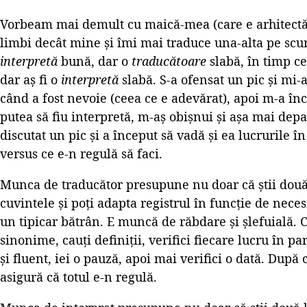
Vorbeam mai demult cu maică-mea (care e arhitectă
limbi decât mine și îmi mai traduce una-alta pe scurt)
interpretă
bună, dar o
traducătoare
slabă, în timp c
dar aș fi o
interpretă
slabă. S-a ofensat un pic și mi-a
când a fost nevoie (ceea ce e adevărat), apoi m-a î
putea să fiu interpretă, m-aș obișnui și așa mai de
discutat un pic și a început să vadă și ea lucrurile î
versus ce e-n regulă să faci.
Munca de traducător presupune nu doar că știi două l
cuvintele și poți adapta registrul în funcție de necesi
un tipicar bătrân. E muncă de răbdare și șlefuială. C
sinonime, cauți definiții, verifici fiecare lucru în p
și fluent, iei o pauză, apoi mai verifici o dată. După 
asigură că totul e-n regulă.