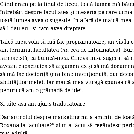
Când eram pe la final de liceu, toată lumea mă băte
întrebări despre facultatea și meseria pe care urma 
toată lumea avea o sugestie, în afară de maică-mea.
să-l dau eu - și cam avea dreptate.
Taică-meu voia să mă fac programatoare, un vis la c
am terminat facultatea (
nu
cea de informatică). Bun
farmacistă, ca bunică-mea. Cineva mi-a sugerat să m
aveam capacitatea să argumentez și să mă documen
să mă fac doctoriță (era bine intenționată, dar decon
abilităților mele). Iar maică-mea vitregă spunea că 
pentru că am o grămadă de idei.
Și uite-așa am ajuns traducătoare.
Dar articolul despre marketing mi-a amintit de toat
Roxana la facultate?” și m-a făcut să regândesc peri
mai adultă.