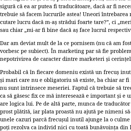
sigură că ea ar putea fi traducătoare, dacă ar fi neces
trebuie să facem lucrurile astea! Uneori întrebarea 
cutare lucru dacă m-aș strădui foarte tare?”, ci „meri
sau chiar „mi-ar fi bine dacă aș face lucrul respectiv
Dar am deviat mult de la ce pornisem (nu că am fost
vorbesc pe subiect). În marketing par să fie proble
nepotrivirea de caracter dintre marketeri și cerințe
Probabil că în fiecare domeniu există un frecuș inut
și mari care nu e obligatoriu să existe, ba chiar ar f
nu sunt intrinsece meseriei. Faptul că trebuie să tr
ca să găsesc fix ce mă interesează e important și e 
are logica lui. Pe de altă parte, munca de traducător
prost plătită, iar plata proastă nu ajută pe nimeni să
unele cazuri parcă frecușul inutil ajunge la o culme
poți rezolva ca individ nici cu toată bunăvoința di