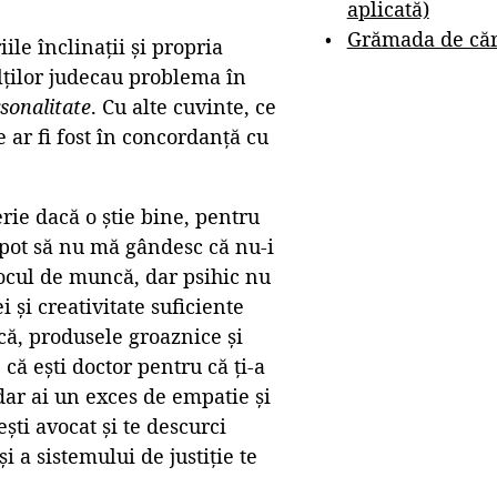
aplicată)
Grămada de cărț
ile înclinații și propria
ților judecau problema în
sonalitate
. Cu alte cuvinte, ce
e ar fi fost în concordanță cu
rie dacă o știe bine, pentru
u pot să nu mă gândesc că nu-i
 locul de muncă, dar psihic nu
 și creativitate suficiente
ă, produsele groaznice și
că ești doctor pentru că ți-a
dar ai un exces de empatie și
ști avocat și te descurci
i a sistemului de justiție te