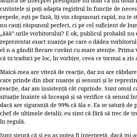
Munca de interpret presupune nu doar că știi două li
cuvintele și poți adapta registrul în funcție de necesi
repede, ești pe fază, îți vin răspunsuri rapid, nu te 
nu cauți răspunsul perfect, ci pe cel suficient de bun
„ăăă”-urile vorbitorului? E ok, publicul probabil nu 
reprezentat
exact
nuanța pe care o dădea vorbitorul 
el n-a gândit fiecare cuvânt cu mare atenție. Prima 
că tu traduci pe loc, în vorbire, ceea ce tocmai a zis 
Maică-mea are viteză de reacție, dar nu are răbdar
care prinde din zbor nuanțe și sensuri și le reprezi
reacție, dar am insistență cât cuprinde. Sunt omul ca
situație înainte să înceapă și să verifice că sensul înț
dacă are siguranță de 99% că ăla e. Ea se satură de p
chef de ultimele detalii; eu simt că fără să trec de tr
în regulă.
Sunt sigură că și eu aș putea fi interpretă, dacă mi-a