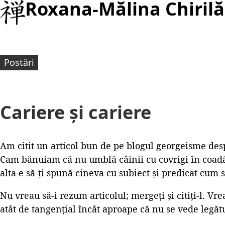
Roxana-Mălina Chirilă
Postări
Cariere și cariere
Am citit un articol bun de pe blogul georgeisme de
Cam bănuiam că nu umblă câinii cu covrigi în coadă 
alta e să-ți spună cineva cu subiect și predicat cum s
Nu vreau să-i rezum articolul; mergeți și citiți-l. Vr
atât de tangențial încât aproape că nu se vede legăt