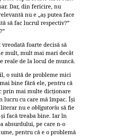
ar. Dar, din fericire, nu
relevantă nu e „aș putea face
tă să fac lucrul respectiv?”
?”
 vreodată foarte decisă să
me mult, mult mai mari decât
le reale de la locul de muncă.
il, o suită de probleme mici
i mai bine fără ele, pentru că
ec prin mai multe dicționare
un lucru cu care mă împac. Își
 literar nu e
obligatoriu
să fie
-și facă treaba bine. Iar în
 a absurdului, pe care n-o
n lume, pentru că e o problemă