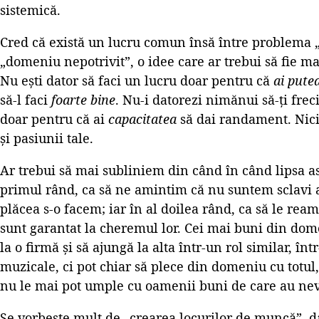
sistemică.
Cred că există un lucru comun însă între problema 
„domeniu nepotrivit”, o idee care ar trebui să fie ma
Nu ești dator să faci un lucru doar pentru că
ai pute
să-l faci
foarte bine
. Nu-i datorezi nimănui să-ți frec
doar pentru că ai
capacitatea
să dai randament. Nici 
și pasiunii tale.
Ar trebui să mai subliniem din când în când lipsa ast
primul rând, ca să ne amintim că nu suntem sclavi a
plăcea s-o facem; iar în al doilea rând, ca să le ream
sunt garantat la cheremul lor. Cei mai buni din dom
la o firmă și să ajungă la alta într-un rol similar, în
muzicale, ci pot chiar să plece din domeniu cu totul
nu le mai pot umple cu oamenii buni de care au nev
Se vorbește mult de „crearea locurilor de muncă”, da