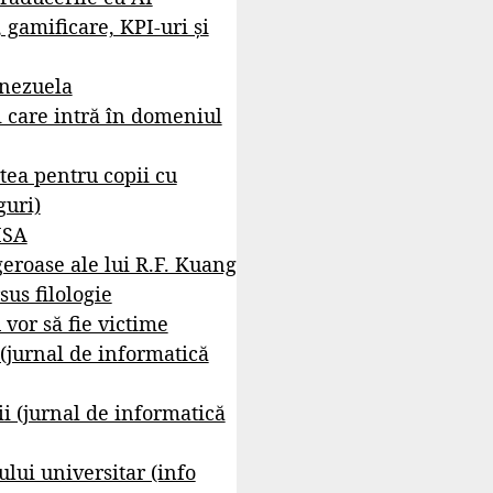
, gamificare, KPI-uri și
enezuela
i care intră în domeniul
tea pentru copii cu
guri)
ISA
geroase ale lui R.F. Kuang
sus filologie
 vor să fie victime
 (jurnal de informatică
i (jurnal de informatică
lui universitar (info