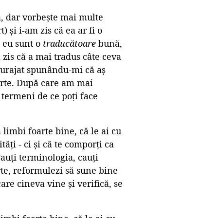
, dar vorbește mai multe
 și i-am zis că ea ar fi o
e eu sunt o
traducătoare
bună,
 zis că a mai tradus câte ceva
ncurajat spunându-mi că aș
parte. După care am mai
n termeni de ce poți face
imbi foarte bine, că le ai cu
tăți - ci și că te comporți ca
auți terminologia, cauți
arte, reformulezi să sune bine
care cineva vine și verifică, se