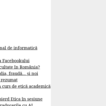
rnal de informatică
a Facebookului
cultate în România?
dia, fraudă... și noi
- rezumat
 curs de etică academică
ierd Etica în sesiune
raducerile cu AI