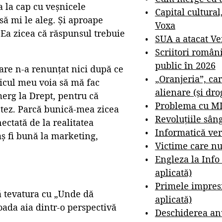
a la cap cu veșnicele
Capital cultural
să mi le aleg. Și aproape
Voxa
 Ea zicea că răspunsul trebuie
SUA a atacat V
Scriitori român
public în 2026
are n-a renunțat nici după ce
„Oranjeria”, car
icul meu voia să mă fac
alienare (și dro
erg la Drept, pentru că
Problema cu M
tez. Parcă bunică-mea zicea
Revoluțiile sân
ectată de la realitatea
Informatică ver
aș fi bună la marketing,
Victime care nu
Engleza la Info
aplicată)
Primele impresi
ă tevatura cu „Unde dă
aplicată)
oada aia dintr-o perspectivă
Deschiderea anu