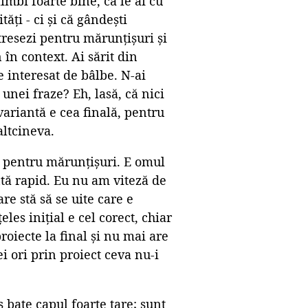
mbi foarte bine, că le ai cu
tăți - ci și că gândești
stresezi pentru mărunțișuri și
 în context. Ai sărit din
e interesat de bâlbe. N-ai
unei fraze? Eh, lasă, că nici
variantă e cea finală, pentru
altcineva.
e pentru mărunțișuri. E omul
ntă rapid. Eu nu am viteză de
re stă să se uite care e
eles inițial e cel corect, chiar
roiecte la final și nu mai are
ei ori prin proiect ceva nu-i
ș bate capul foarte tare; sunt