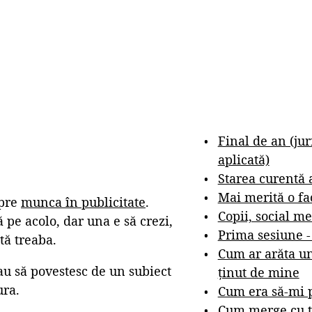
Final de an (ju
aplicată)
Starea curentă 
Mai merită o fa
spre
munca în publicitate
.
Copii, social me
pe acolo, dar una e să crezi,
Prima sesiune 
tă treaba.
Cum ar arăta un
eau să povestesc de un subiect
ținut de mine
ura.
Cum era să-mi p
Cum merge cu t