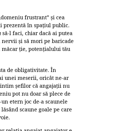
„domeniu frustrant” și cea
i prezentă în spațiul public.
a
să-l faci, chiar dacă ai putea
i nervii și să mori pe baricade
măcar ție, potențialului tău
a de obligativitate. În
i unei meserii, oricât ne-ar
intim șefilor că angajații nu
eniu pot nu doar să plece de
tr-un etern joc de-a scaunele
, lăsând scaune goale pe care
oie.
r relația angajat-angajator e