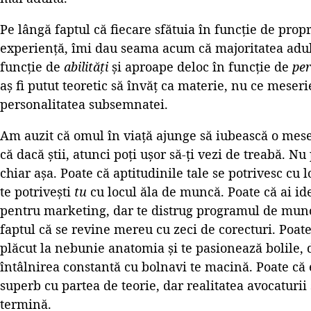
Pe lângă faptul că fiecare sfătuia în funcție de propri
experiență, îmi dau seama acum că majoritatea adul
funcție de
abilități
și aproape deloc în funcție de
per
aș fi putut teoretic să învăț ca materie, nu ce meseri
personalitatea subsemnatei.
Am auzit că omul în viață ajunge să iubească o mese
că dacă știi, atunci poți ușor să-ți vezi de treabă. N
chiar așa. Poate că aptitudinile tale se potrivesc cu
te potrivești
tu
cu locul ăla de muncă. Poate că ai idei
pentru marketing, dar te distrug programul de munc
faptul că se revine mereu cu zeci de corecturi. Poate 
plăcut la nebunie anatomia și te pasionează bolile, 
întâlnirea constantă cu bolnavi te macină. Poate că e
superb cu partea de teorie, dar realitatea avocaturii ș
termină.