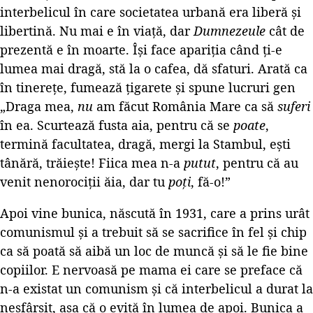
interbelicul în care societatea urbană era liberă și
libertină. Nu mai e în viață, dar
Dumnezeule
cât de
prezentă e în moarte. Își face apariția când ți-e
lumea mai dragă, stă la o cafea, dă sfaturi. Arată ca
în tinerețe, fumează țigarete și spune lucruri gen
„Draga mea,
nu
am făcut România Mare ca să
suferi
în ea. Scurtează fusta aia, pentru că se
poate
,
termină facultatea, dragă, mergi la Stambul, ești
tânără, trăiește! Fiica mea n-a
putut
, pentru că au
venit nenorociții ăia, dar tu
poți
, fă-o!”
Apoi vine bunica, născută în 1931, care a prins urât
comunismul și a trebuit să se sacrifice în fel și chip
ca să poată să aibă un loc de muncă și să le fie bine
copiilor. E nervoasă pe mama ei care se preface că
n-a existat un comunism și că interbelicul a durat la
nesfârșit, așa că o evită în lumea de apoi. Bunica a