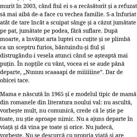
murit în 2003, când fiul ei s-a recăsătorit și a refuzat
să mai aibă de-a face cu vechea familie. S-a înfuriat
atât de tare încât a scuipat sânge și a căzut jumătate
pe pat, jumătate pe podea, fără suflare. După
moarte, a învățat arta luptei cu cuțite și se plimbă
ca un sceptru furios, bântuindu-și fiul și
distrugându-i vesela atunci când se așteaptă mai
puțin. În nopțile cu vânt, vocea ei se aude până
departe, „Nuuuu scaaaapi de miiiiiine”. Dar de
obicei tace.
Mama e născută în 1965 și e modelul tipic de mamă
din romanele din literatura noului val: nu ascultă,
vorbește mult, nu comunică, crede că le știe pe
toate, nu știe aproape nimic. Nu a ajuns departe în
viață și dă vina pe toate și orice. Nu judecă,
vorbește. Nu se descurcă cu propria viață și are