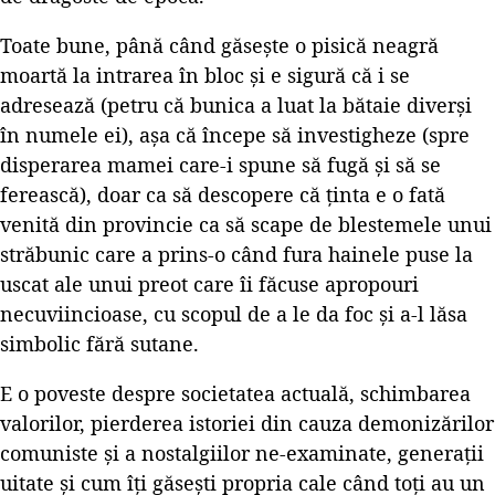
Toate bune, până când găsește o pisică neagră
moartă la intrarea în bloc și e sigură că i se
adresează (petru că bunica a luat la bătaie diverși
în numele ei), așa că începe să investigheze (spre
disperarea mamei care-i spune să fugă și să se
ferească), doar ca să descopere că ținta e o fată
venită din provincie ca să scape de blestemele unui
străbunic care a prins-o când fura hainele puse la
uscat ale unui preot care îi făcuse apropouri
necuviincioase, cu scopul de a le da foc și a-l lăsa
simbolic fără sutane.
E o poveste despre societatea actuală, schimbarea
valorilor, pierderea istoriei din cauza demonizărilor
comuniste și a nostalgiilor ne-examinate, generații
uitate și cum îți găsești propria cale când toți au un