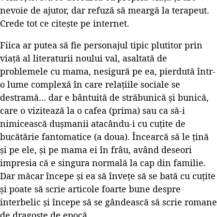
nevoie de ajutor, dar refuză să meargă la terapeut.
Crede tot ce citește pe internet.
Fiica ar putea să fie personajul tipic plutitor prin
viață al literaturii noului val, asaltată de
problemele cu mama, nesigură pe ea, pierdută într-
o lume complexă în care relațiile sociale se
destramă… dar e bântuită de străbunică și bunică,
care o vizitează la o cafea (prima) sau ca să-i
nimicească dușmanii atacându-i cu cuțite de
bucătărie fantomatice (a doua). Încearcă să le țină
și pe ele, și pe mama ei în frâu, având deseori
impresia că e singura normală la cap din familie.
Dar măcar începe și ea să învețe să se bată cu cuțite
și poate să scrie articole foarte bune despre
interbelic și începe să se gândească să scrie romane
de dragoste de epocă.