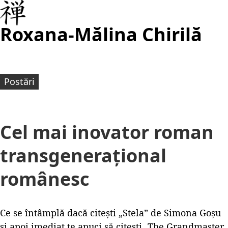
Roxana-Mălina Chirilă
Postări
Cel mai inovator roman
transgenerațional
românesc
Ce se întâmplă dacă citești „Stela” de Simona Goșu
și apoi imediat te apuci să citești „The Grandmaster