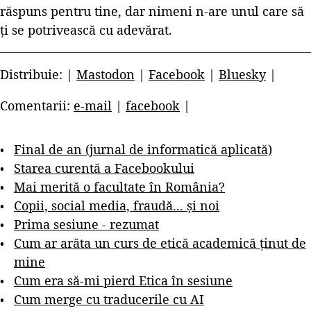
răspuns pentru tine, dar nimeni n-are unul care să
ți se potrivească cu adevărat.
Distribuie: |
Mastodon
|
Facebook
|
Bluesky
|
Comentarii:
e-mail
|
facebook
|
Final de an (jurnal de informatică aplicată)
Starea curentă a Facebookului
Mai merită o facultate în România?
Copii, social media, fraudă... și noi
Prima sesiune - rezumat
Cum ar arăta un curs de etică academică ținut de
mine
Cum era să-mi pierd Etica în sesiune
Cum merge cu traducerile cu AI