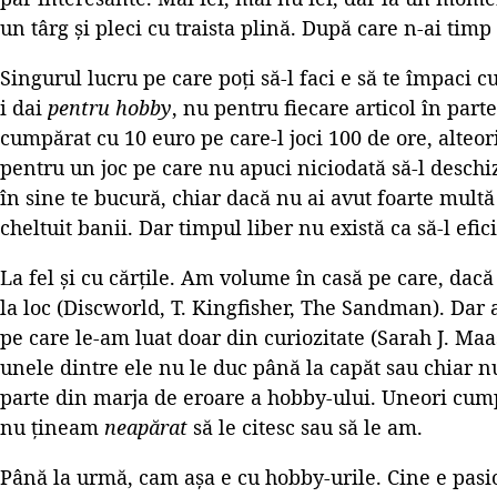
un târg și pleci cu traista plină. După care n-ai timp 
Singurul lucru pe care poți să-l faci e să te împaci c
i dai
pentru hobby
, nu pentru fiecare articol în parte
cumpărat cu 10 euro pe care-l joci 100 de ore, alteori
pentru un joc pe care nu apuci niciodată să-l deschiz
în sine te bucură, chiar dacă nu ai avut foarte mult
cheltuit banii. Dar timpul liber nu există ca să-l efic
La fel și cu cărțile. Am volume în casă pe care, dacă
la loc (Discworld, T. Kingfisher, The Sandman). Dar
pe care le-am luat doar din curiozitate (Sarah J. Maa
unele dintre ele nu le duc până la capăt sau chiar nu
parte din marja de eroare a hobby-ului. Uneori cump
nu țineam
neapărat
să le citesc sau să le am.
Până la urmă, cam așa e cu hobby-urile. Cine e pasi