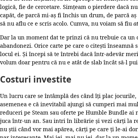
logică, fie de cercetare. Simțeam o pierdere dacă 
capăt, de parcă mi-aș fi închis un drum, de parcă aș f
să nu aflu ce e scris acolo. Cumva, nu voiam să fiu
a
Dar la un moment dat te prinzi că nu trebuie ca un d
abandonezi. Orice carte pe care o citești înseamnă să
locul ei. Și începi să te întrebi dacă într-adevăr meri
volum doar pentru că nu e atât de slab încât să-l pui
Costuri investite
Un lucru care se întâmplă des când îți plac jocurile, 
asemenea e că inevitabil ajungi să cumperi mai mul
reduceri pe Steam sau oferte pe Humble Bundle ai m
juca într-un an. Sau intri în librărie și vezi cărți la
nu știi când vor mai apărea, cărți pe care ți le-ai do
par interesante. Mai iei, mai nu iei, dar la un momen