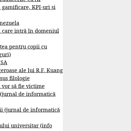
, gamificare, KPI-uri și
enezuela
i care intră în domeniul
tea pentru copii cu
guri)
ISA
geroase ale lui R.F. Kuang
sus filologie
 vor să fie victime
 (jurnal de informatică
i (jurnal de informatică
lui universitar (info