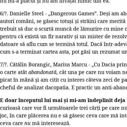
nu mi-a plăcut și nu am învățat nimic din ea.
6/?. Danielle Steel - „Dangerous Games”. Deși am a
autori români, se găsesc totuși și străini care merită
trebuit să duc o scurtă muncă de lămurire cu mine 
pentru că există un fir narativ și un mister de rezo
datoare să aflu cum se termină totul. Dacă într-ade
cum s-a terminat cartea asta, pot găsi un rezumat u
7/?. Cătălin Borangic, Marius Marcu - „Cu Dacia pri
o carte atât
abandonată
, cât una pe care nu voiam ne
picat în mână și am citit cu interes câteva zeci de p
cheful de analizat dacopatia. E practic un anti-aban
E doar începutul lui mai și mi-am îndeplinit deja 
curioasă care vor fi următoarele trei cărți pe care n
joc, în care plăcerea nu e să găsesc ceva care mă int
ceva care
nu
mă interesează.