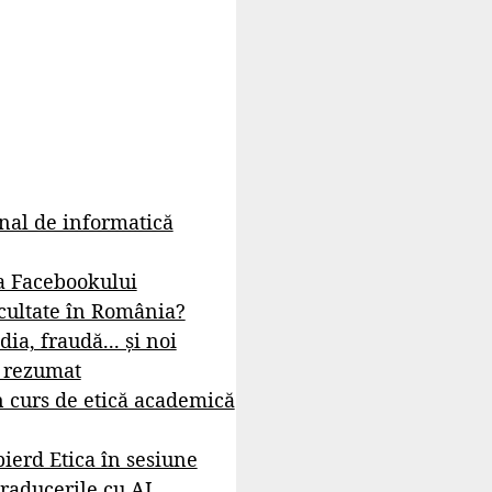
rnal de informatică
a Facebookului
cultate în România?
dia, fraudă... și noi
- rezumat
 curs de etică academică
ierd Etica în sesiune
raducerile cu AI