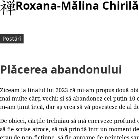
Roxana-Mălina Chirilă
Postări
Plăcerea abandonului
Ziceam la finalul lui 2023 că mi-am propus două obie
mai multe cărți vechi; și să abandonez cel puțin 10 
m-am ținut încă, dar aș vrea să vă povestesc de al do
De obicei, cărțile trebuiau să mă enerveze profund 
să fie scrise atroce, să mă prindă într-un moment de
erau de non-ficțiune, să fie aproape de neînțeles sau