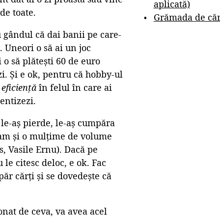
aplicată)
de toate.
Grămada de cărț
u gândul că dai banii pe care-
. Uneori o să ai un joc
 o să plătești 60 de euro
i. Și e ok, pentru că hobby-ul
ă
eficiență
în felul în care ai
ientizezi.
 le-aș pierde, le-aș cumpăra
 am și o mulțime de volume
s, Vasile Ernu). Dacă pe
 le citesc deloc, e ok. Fac
ăr cărți și se dovedește că
onat de ceva, va avea acel