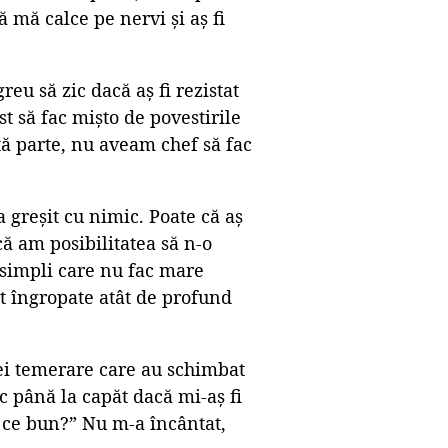
 mă calce pe nervi și aș fi
eu să zic dacă aș fi rezistat
st să fac mișto de povestirile
tă parte, nu aveam chef să fac
 greșit cu nimic. Poate că aș
 că am posibilitatea să n-o
i simpli care nu fac mare
nt îngropate atât de profund
mei temerare care au schimbat
uc până la capăt dacă mi-aș fi
a ce bun?” Nu m-a încântat,