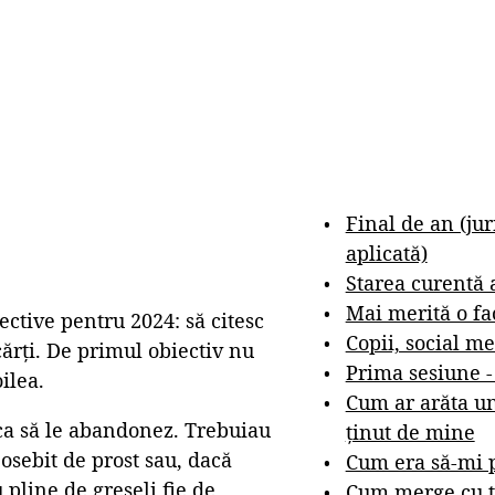
Final de an (ju
aplicată)
Starea curentă 
Mai merită o fa
ctive pentru 2024: să citesc
Copii, social me
cărți. De primul obiectiv nu
Prima sesiune 
ilea.
Cum ar arăta un
ca să le abandonez. Trebuiau
ținut de mine
osebit de prost sau, dacă
Cum era să-mi p
 pline de greșeli fie de
Cum merge cu t