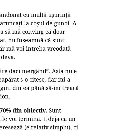
bandonat cu multă ușurință
 aruncați la coșul de gunoi. A
ca să mă conving că doar
lvat, nu înseamnă că sunt
văr mă voi întreba vreodată
ndeva.
ntre daci mergând”. Asta nu e
apărat s-o citesc, dar mi-a
agini din ea până să-mi treacă
don.
70% din obiectiv.
Sunt
u le voi termina. E deja ca un
eresează (e relativ simplu), ci