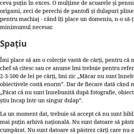
ceva puțin în exces. O mulțime de acuarele și pensul
origami, zeci de perechi de pantofi și dulapuri pline
pentru machiaj - când îți place un domeniu, n-o să-ț
minimumul necesar.
Spațiu
Îmi place să am o colecție vastă de cărți, pentru că 
chef să citesc sau ce anume îmi trebuie pentru refer
2-3-500 de lei pe cărți, îmi zic „Măcar nu sunt înneb
obiectivele costă enorm”. Dar de fiecare dată când mă 
„Păcat că nu sunt înnebunită după fotografie, obiecti
știu încap într-un singur dulap”.
La un moment dat, trebuie să accept că nu sunt bibli
mai puțin arhivă națională. Nu sunt datoare să păstr
cumpărat. Nu sunt datoare să păstrez cărți care nu-