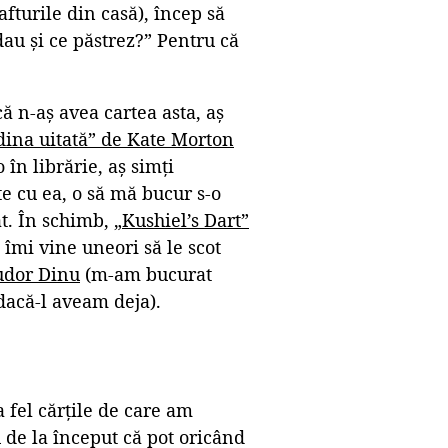
turile din casă), încep să
dau și ce păstrez?” Pentru că
ă n-aș avea cartea asta, aș
dina uitată” de Kate Morton
 în librărie, aș simți
e cu ea, o să mă bucur s-o
at. În schimb,
„Kushiel’s Dart”
 îmi vine uneori să le scot
Tudor Dinu
(m-am bucurat
dacă-l aveam deja).
 fel cărțile de care am
 de la început că pot oricând