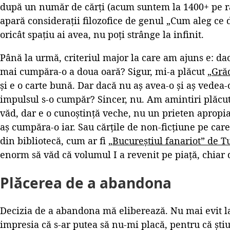
după un număr de cărți (acum suntem la 1400+ pe raf
apară considerații filozofice de genul „Cum aleg ce 
oricât spațiu ai avea, nu poți strânge la infinit.
Până la urmă, criteriul major la care am ajuns e: dac
mai cumpăra-o a doua oară? Sigur, mi-a plăcut
„Gră
și e o carte bună. Dar dacă nu aș avea-o și aș vedea-o
impulsul s-o cumpăr? Sincer, nu. Am amintiri plăcut
văd, dar e o cunoștință veche, nu un prieten apropi
aș cumpăra-o iar. Sau cărțile de non-ficțiune pe care
din bibliotecă, cum ar fi
„Bucureștiul fanariot” de 
enorm să văd că volumul I a revenit pe piață, chiar 
Plăcerea de a abandona
Decizia de a abandona mă eliberează. Nu mai evit la
impresia că s-ar putea să nu-mi placă, pentru că știu