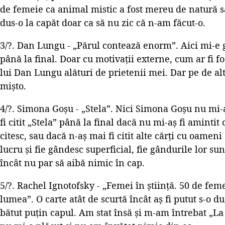
de femeie ca animal mistic a fost mereu de natură să
dus-o la capăt doar ca să nu zic că n-am făcut-o.
3/?. Dan Lungu - „Părul contează enorm”. Aici mi-e gr
până la final. Doar cu motivații externe, cum ar fi fo
lui Dan Lungu alături de prietenii mei. Dar pe de al
mișto.
4/?. Simona Goșu - „Stela”. Nici Simona Goșu nu mi-a
fi citit „Stela” până la final dacă nu mi-aș fi amintit
citesc, sau dacă n-aș mai fi citit alte cărți cu oamen
lucru și fie gândesc superficial, fie gândurile lor su
încât nu par să aibă nimic în cap.
5/?. Rachel Ignotofsky - „Femei în știință. 50 de fe
lumea”. O carte atât de scurtă încât aș fi putut s-o d
bătut puțin capul. Am stat însă și m-am întrebat „L