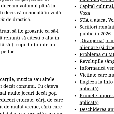
nu duceam volumul până la
Capital cultural
i decis că niciodată în viață
Voxa
tât
de drastică.
SUA a atacat V
Scriitori român
rum să fie groaznic ca să-l
public în 2026
 renunți să citești o alta în
„Oranjeria”, car
tă să-ți rupi dinții într-un
alienare (și dro
 pe foc.
Problema cu M
Revoluțiile sân
Informatică ver
Victime care nu
cărțile, muzica sau altele
Engleza la Info
t decât consumi. Cu câteva
aplicată)
ai multe jocuri decât poți
Primele impresi
 reduceri enorme, cărți de care
aplicată)
rit de multă vreme, cărți care
Deschiderea anu
t dat ai o zi proastă sau vine