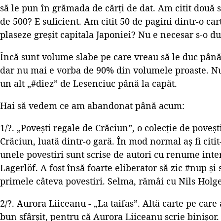
să le pun în grămada de cărți de dat. Am citit două 
de 500? E suficient. Am citit 50 de pagini dintr-o cart
plaseze greșit capitala Japoniei? Nu e necesar s-o duc
Încă sunt volume slabe pe care vreau să le duc până
dar nu mai e vorba de 90% din volumele proaste. N
un alt „#diez” de Lesenciuc până la capăt.
Hai să vedem ce am abandonat până acum:
1/?. „Povești regale de Crăciun”, o colecție de poveș
Crăciun, luată dintr-o gară. În mod normal aș fi citi
unele povestiri sunt scrise de autori cu renume inte
Lagerlöf. A fost însă foarte eliberator să zic #nup ș
primele câteva povestiri. Selma, rămâi cu Nils Holge
2/?. Aurora Liiceanu - „La taifas”. Altă carte pe care
bun sfârșit, pentru că Aurora Liiceanu scrie binișor.