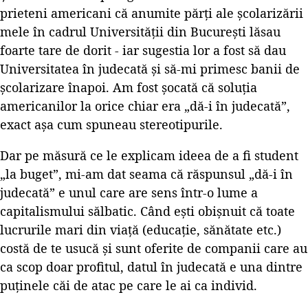
prieteni americani că anumite părți ale școlarizării
mele în cadrul Universității din București lăsau
foarte tare de dorit - iar sugestia lor a fost să dau
Universitatea în judecată și să-mi primesc banii de
școlarizare înapoi. Am fost șocată că soluția
americanilor la orice chiar era „dă-i în judecată”,
exact așa cum spuneau stereotipurile.
Dar pe măsură ce le explicam ideea de a fi student
„la buget”, mi-am dat seama că răspunsul „dă-i în
judecată” e unul care are sens într-o lume a
capitalismului sălbatic. Când ești obișnuit că toate
lucrurile mari din viață (educație, sănătate etc.)
costă de te usucă și sunt oferite de companii care au
ca scop doar profitul, datul în judecată e una dintre
puținele căi de atac pe care le ai ca individ.