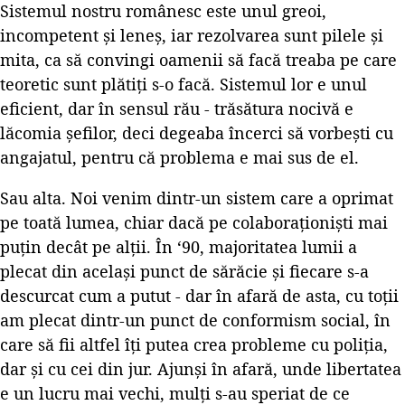
Sistemul nostru românesc este unul greoi,
incompetent și leneș, iar rezolvarea sunt pilele și
mita, ca să convingi oamenii să facă treaba pe care
teoretic sunt plătiți s-o facă. Sistemul lor e unul
eficient, dar în sensul rău - trăsătura nocivă e
lăcomia șefilor, deci degeaba încerci să vorbești cu
angajatul, pentru că problema e mai sus de el.
Sau alta. Noi venim dintr-un sistem care a oprimat
pe toată lumea, chiar dacă pe colaboraționiști mai
puțin decât pe alții. În ‘90, majoritatea lumii a
plecat din același punct de sărăcie și fiecare s-a
descurcat cum a putut - dar în afară de asta, cu toții
am plecat dintr-un punct de conformism social, în
care să fii altfel îți putea crea probleme cu poliția,
dar și cu cei din jur. Ajunși în afară, unde libertatea
e un lucru mai vechi, mulți s-au speriat de ce