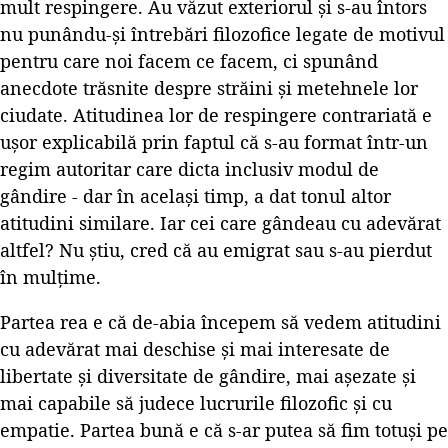
mult respingere. Au văzut exteriorul și s-au întors
nu punându-și întrebări filozofice legate de motivul
pentru care noi facem ce facem, ci spunând
anecdote trăsnite despre străini și metehnele lor
ciudate. Atitudinea lor de respingere contrariată e
ușor explicabilă prin faptul că s-au format într-un
regim autoritar care dicta inclusiv modul de
gândire - dar în același timp, a dat tonul altor
atitudini similare. Iar cei care gândeau cu adevărat
altfel? Nu știu, cred că au emigrat sau s-au pierdut
în mulțime.
Partea rea e că de-abia începem să vedem atitudini
cu adevărat mai deschise și mai interesate de
libertate și diversitate de gândire, mai așezate și
mai capabile să judece lucrurile filozofic și cu
empatie. Partea bună e că s-ar putea să fim totuși pe