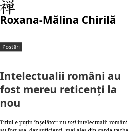
Roxana-Mălina Chirilă
Postări
Intelectualii români au
fost mereu reticenți la
nou
Titlul e puțin înșelător: nu
toți
intelectualii români
au fost așa, dar suficienți, mai ales din garda veche.