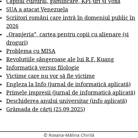
Capital cultural, gamificare, KPI-uri și Voxa
SUA a atacat Venezuela
Scriitori români care intră în domeniul public în
2026
„Oranjeria”, cartea pentru copii cu alienare (și
droguri)
Problema cu MISA
Revoluțiile sângeroase ale lui R.F. Kuang
Informatică versus filologie
Victime care nu vor să fie victime
Engleza la Info (jurnal de informatică aplicată)
Primele impresii (jurnal de informatică aplicată)
Deschiderea anului universitar (info aplicată)
Grămada de cărți (25.09.2025)
© Roxana-Mălina Chirilă