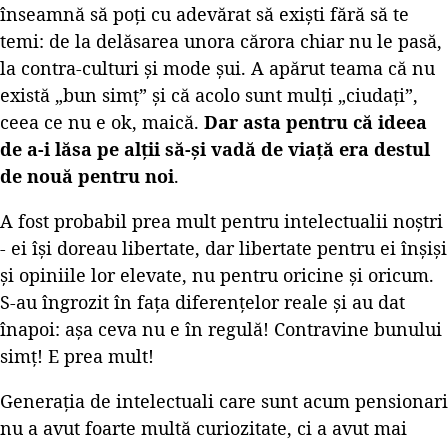
înseamnă să poți cu adevărat să exiști fără să te
temi: de la delăsarea unora cărora chiar nu le pasă,
la contra-culturi și mode șui. A apărut teama că nu
există „bun simț” și că acolo sunt mulți „ciudați”,
ceea ce nu e ok, maică.
Dar asta pentru că ideea
de a-i lăsa pe alții să-și vadă de viață era destul
de nouă pentru noi
.
A fost probabil prea mult pentru intelectualii noștri
- ei își doreau libertate, dar libertate pentru ei înșiși
și opiniile lor elevate, nu pentru oricine și oricum.
S-au îngrozit în fața diferențelor reale și au dat
înapoi: așa ceva nu e în regulă! Contravine bunului
simț! E prea mult!
Generația de intelectuali care sunt acum pensionari
nu a avut foarte multă curiozitate, ci a avut mai