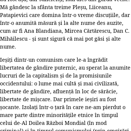
Mă gândesc la sfânta treime Pleșu, Liiceanu,
Patapievici care domina într-o vreme discuțiile, dar
într-o anumită măsură și la alte nume des auzite,
cum ar fi Ana Blandiana, Mircea Cărtărescu, Dan C.
Mihăilescu - și sunt sigură că mai pot găsi și alte
nume.
Ieșiți dintr-un comunism care le-a îngrădit
libertatea de gândire puternic, au sperat la anumite
lucruri de la capitalism și de la promisiunile
occidentului: o lume mai cultă și mai civilizată,
libertate de gândire, afluență în loc de sărăcie,
libertate de mișcare. Dar primele ieșiri au fost
șocante. Izolați într-o țară în care ne-am pierdut o
mare parte dintre minoritățile etnice în timpul
celui de-Al Doilea Război Mondial (în mod
criminal) și în timpul comunismului (prin emgirări