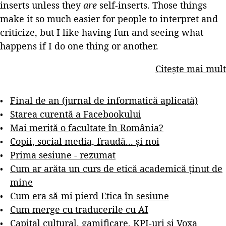
inserts unless they
are
self-inserts. Those things
make it so much easier for people to interpret and
criticize, but I like having fun and seeing what
happens if I do one thing or another.
Citește mai mult
Final de an (jurnal de informatică aplicată)
Starea curentă a Facebookului
Mai merită o facultate în România?
Copii, social media, fraudă... și noi
Prima sesiune - rezumat
Cum ar arăta un curs de etică academică ținut de
mine
Cum era să-mi pierd Etica în sesiune
Cum merge cu traducerile cu AI
Capital cultural, gamificare, KPI-uri și Voxa