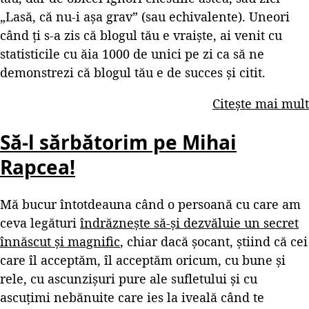
„Lasă, că nu-i așa grav” (sau echivalente). Uneori
când ți s-a zis că blogul tău e vraiște, ai venit cu
statisticile cu ăia 1000 de unici pe zi ca să ne
demonstrezi că blogul tău e de succes și citit.
Citește mai mult
Să-l sărbătorim pe Mihai
Rapcea!
Mă bucur întotdeauna când o persoană cu care am
ceva legături
îndrăznește să-și dezvăluie un secret
înnăscut și magnific
, chiar dacă șocant, știind că cei
care îl acceptăm, îl acceptăm oricum, cu bune și
rele, cu ascunzișuri pure ale sufletului și cu
ascuțimi nebănuite care ies la iveală când te