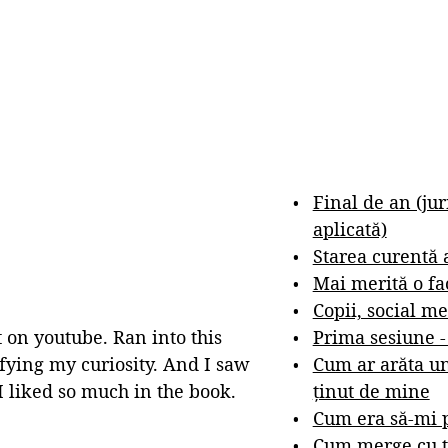
Final de an (ju
aplicată)
Starea curentă 
Mai merită o fa
Copii, social me
Prima sesiune 
 on youtube. Ran into this
Cum ar arăta un
sfying my curiosity. And I saw
ținut de mine
I liked so much in the book.
Cum era să-mi p
Cum merge cu t