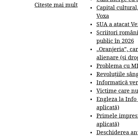
Citește mai mult
Capital cultural
Voxa
SUA a atacat V
Scriitori român
public în 2026
„Oranjeria”, car
alienare (și dro
Problema cu M
Revoluțiile sân
Informatică ver
Victime care nu
Engleza la Info
aplicată)
Primele impresi
aplicată)
Deschiderea anu