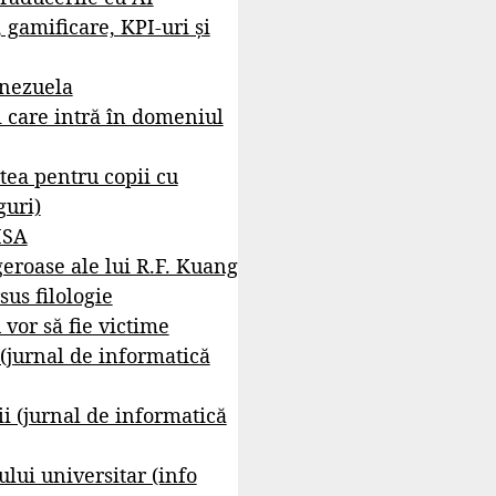
, gamificare, KPI-uri și
enezuela
i care intră în domeniul
tea pentru copii cu
guri)
ISA
geroase ale lui R.F. Kuang
sus filologie
 vor să fie victime
 (jurnal de informatică
i (jurnal de informatică
lui universitar (info