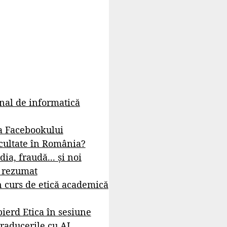
rnal de informatică
a Facebookului
cultate în România?
dia, fraudă... și noi
- rezumat
 curs de etică academică
ierd Etica în sesiune
raducerile cu AI