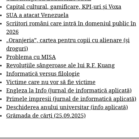
Capital cultural, gamificare, KPI-uri și Voxa
SUA a atacat Venezuela
Scriitori români care intră în domeniul public în
2026
„Oranjeria”, cartea pentru copii cu alienare (și
droguri)
Problema cu MISA
Revoluțiile sângeroase ale lui R.F. Kuang
Informatică versus filologie
Victime care nu vor să fie victime
Engleza la Info (jurnal de informatică aplicată)
Primele impresii (jurnal de informatică aplicată)
Deschiderea anului universitar (info aplicată)
Grămada de cărți (25.09.2025)