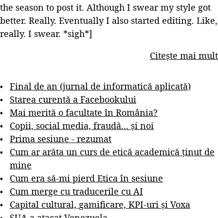
the season to post it. Although I swear my style got
better. Really. Eventually I also started editing. Like,
really. I swear. *sigh*]
Citește mai mult
Final de an (jurnal de informatică aplicată)
Starea curentă a Facebookului
Mai merită o facultate în România?
Copii, social media, fraudă... și noi
Prima sesiune - rezumat
Cum ar arăta un curs de etică academică ținut de
mine
Cum era să-mi pierd Etica în sesiune
Cum merge cu traducerile cu AI
Capital cultural, gamificare, KPI-uri și Voxa
SUA a atacat Venezuela