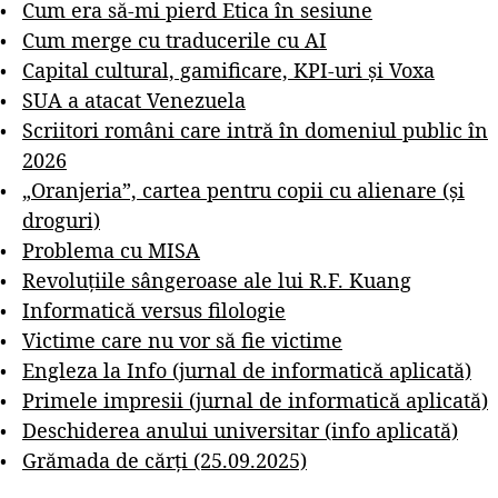
Cum era să-mi pierd Etica în sesiune
Cum merge cu traducerile cu AI
Capital cultural, gamificare, KPI-uri și Voxa
SUA a atacat Venezuela
Scriitori români care intră în domeniul public în
2026
„Oranjeria”, cartea pentru copii cu alienare (și
droguri)
Problema cu MISA
Revoluțiile sângeroase ale lui R.F. Kuang
Informatică versus filologie
Victime care nu vor să fie victime
Engleza la Info (jurnal de informatică aplicată)
Primele impresii (jurnal de informatică aplicată)
Deschiderea anului universitar (info aplicată)
Grămada de cărți (25.09.2025)