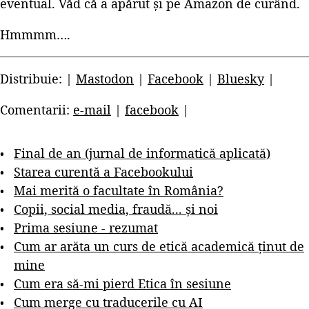
eventual. Văd că a apărut și pe Amazon de curând.
Hmmmm….
Distribuie: |
Mastodon
|
Facebook
|
Bluesky
|
Comentarii:
e-mail
|
facebook
|
Final de an (jurnal de informatică aplicată)
Starea curentă a Facebookului
Mai merită o facultate în România?
Copii, social media, fraudă... și noi
Prima sesiune - rezumat
Cum ar arăta un curs de etică academică ținut de
mine
Cum era să-mi pierd Etica în sesiune
Cum merge cu traducerile cu AI