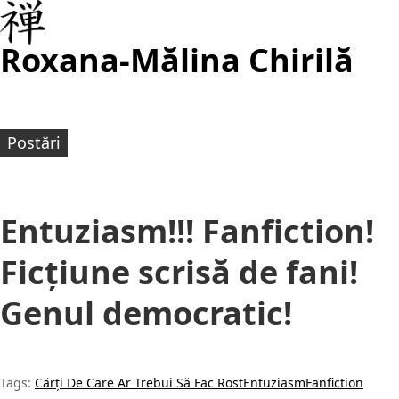
Roxana-Mălina Chirilă
Postări
Entuziasm!!! Fanfiction!
Ficțiune scrisă de fani!
Genul democratic!
Tags:
Cărți De Care Ar Trebui Să Fac Rost
Entuziasm
Fanfiction