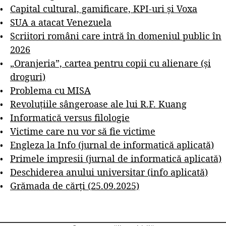
Capital cultural, gamificare, KPI-uri și Voxa
SUA a atacat Venezuela
Scriitori români care intră în domeniul public în
2026
„Oranjeria”, cartea pentru copii cu alienare (și
droguri)
Problema cu MISA
Revoluțiile sângeroase ale lui R.F. Kuang
Informatică versus filologie
Victime care nu vor să fie victime
Engleza la Info (jurnal de informatică aplicată)
Primele impresii (jurnal de informatică aplicată)
Deschiderea anului universitar (info aplicată)
Grămada de cărți (25.09.2025)