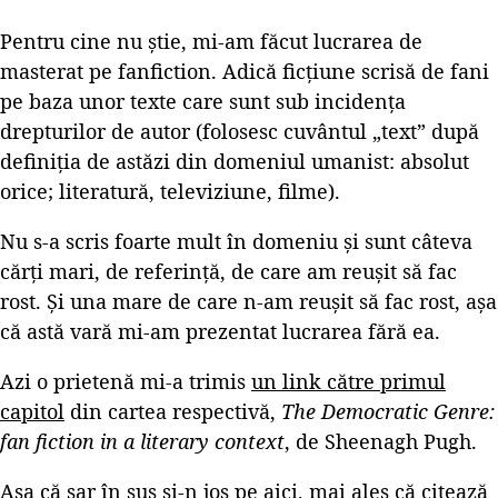
Pentru cine nu știe, mi-am făcut lucrarea de
masterat pe fanfiction. Adică ficțiune scrisă de fani
pe baza unor texte care sunt sub incidența
drepturilor de autor (folosesc cuvântul „text” după
definiția de astăzi din domeniul umanist: absolut
orice; literatură, televiziune, filme).
Nu s-a scris foarte mult în domeniu și sunt câteva
cărți mari, de referință, de care am reușit să fac
rost. Și una mare de care n-am reușit să fac rost, așa
că astă vară mi-am prezentat lucrarea fără ea.
Azi o prietenă mi-a trimis
un link către primul
capitol
din cartea respectivă,
The Democratic Genre:
fan fiction in a literary context
, de Sheenagh Pugh.
Așa că sar în sus și-n jos pe aici, mai ales că citează