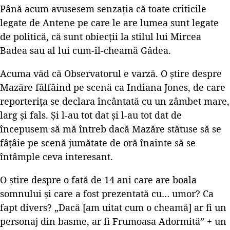
Până acum avusesem senzația că toate criticile
legate de Antene pe care le are lumea sunt legate
de politică, că sunt obiecții la stilul lui Mircea
Badea sau al lui cum-îl-cheamă Gâdea.
Acuma văd că Observatorul e varză. O știre despre
Mazăre fâlfâind pe scenă ca Indiana Jones, de care
reporterița se declara încântată cu un zâmbet mare,
larg și fals. Și l-au tot dat și l-au tot dat de
începusem să mă întreb dacă Mazăre stătuse să se
fâțâie pe scenă jumătate de oră înainte să se
întâmple ceva interesant.
O știre despre o fată de 14 ani care are boala
somnului și care a fost prezentată cu… umor? Ca
fapt divers? „Dacă [am uitat cum o cheamă] ar fi un
personaj din basme, ar fi Frumoasa Adormită” + un