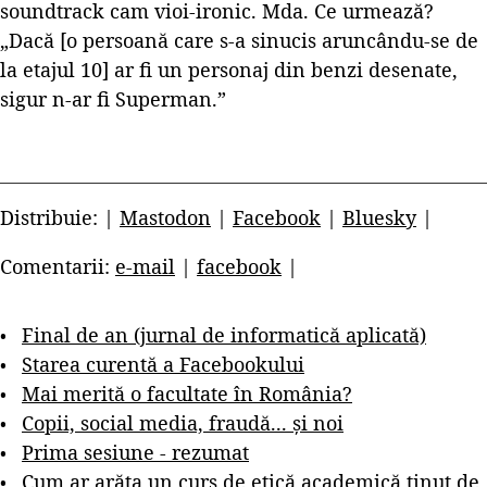
soundtrack cam vioi-ironic. Mda. Ce urmează?
„Dacă [o persoană care s-a sinucis aruncându-se de
la etajul 10] ar fi un personaj din benzi desenate,
sigur n-ar fi Superman.”
Distribuie: |
Mastodon
|
Facebook
|
Bluesky
|
Comentarii:
e-mail
|
facebook
|
Final de an (jurnal de informatică aplicată)
Starea curentă a Facebookului
Mai merită o facultate în România?
Copii, social media, fraudă... și noi
Prima sesiune - rezumat
Cum ar arăta un curs de etică academică ținut de