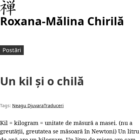
Roxana-Mălina Chirilă
Postări
Un kil și o chilă
Tags:
Neagu Djuvara
Traduceri
Kil = kilogram = unitate de măsură a masei. (nu a
greutății, greutatea se măsoară în Newtoni) Un litru
de apă are un kilogram. Un litru de miere are cam