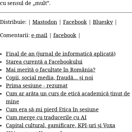
cu sensul de „mult”.
Distribuie: |
Mastodon
|
Facebook
|
Bluesky
|
Comentarii:
e-mail
|
facebook
|
Final de an (jurnal de informatică aplicată)
Starea curentă a Facebookului
Mai merită o facultate în România?
Copii, social media, fraudă... și noi
Prima sesiune - rezumat
Cum ar arăta un curs de etică academică ținut de
mine
Cum era să-mi pierd Etica în sesiune
Cum merge cu traducerile cu AI
Capital cultural, gamificare, KPI-uri și Voxa