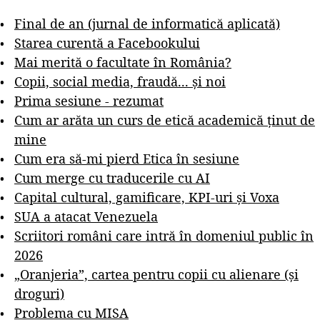
Final de an (jurnal de informatică aplicată)
Starea curentă a Facebookului
Mai merită o facultate în România?
Copii, social media, fraudă... și noi
Prima sesiune - rezumat
Cum ar arăta un curs de etică academică ținut de
mine
Cum era să-mi pierd Etica în sesiune
Cum merge cu traducerile cu AI
Capital cultural, gamificare, KPI-uri și Voxa
SUA a atacat Venezuela
Scriitori români care intră în domeniul public în
2026
„Oranjeria”, cartea pentru copii cu alienare (și
droguri)
Problema cu MISA