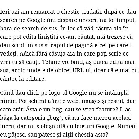
Ieri-azi am remarcat o chestie ciudată: după ce dau
search pe Google îmi dispare uneori, nu tot timpul,
bara de search de sus. În loc să văd căsuța aia în
care pot edita liniștită ce-am căutat, mă trezesc că
dau scroll în sus și capul de pagină e cel pe care-l
vedeți. Adică fără căsuța aia în care poți scrie ce
vrei tu să cauți. Tehnic vorbind, aș putea edita mai
sus, acolo unde e de obicei URL-ul, doar că e mai cu
cântec la editare.
Când dau click pe logo-ul Google nu se întâmplă
nimic. Pot schimba între web, images și restul, dar
cam atât. Ăsta e un bug, sau se vrea feature? L-aș
băga la categoria „bug”, că nu face mereu același
lucru, dar nu-s obișnuită cu bug-uri Google. Numai
eu pățesc, sau pățesc și alții chestia asta?